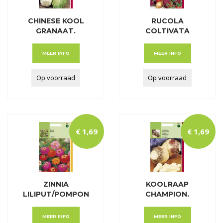
CHINESE KOOL
RUCOLA
GRANAAT.
COLTIVATA
ZELFSLUITE
(ERUCA (VESICAR
MEER INFO
MEER INFO
Op voorraad
Op voorraad
€
1
,
69
€
1
,
69
ZINNIA
KOOLRAAP
LILIPUT/POMPON
CHAMPION.
DUBBELBL.
ENGELSE GELE
MEER INFO
MEER INFO