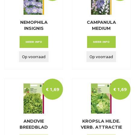
NEMOPHILA
CAMPANULA
INSIGNIS
MEDIUM
HEMELSBLAUW
ENKELBLOEMIG
GEMENGD
MEER INFO
MEER INFO
Op voorraad
Op voorraad
€
1
,
69
€
1
,
69
ANDIJVIE
KROPSLA HILDE.
BREEDBLAD
VERB. ATTRACTIE
VOLHART WINTER