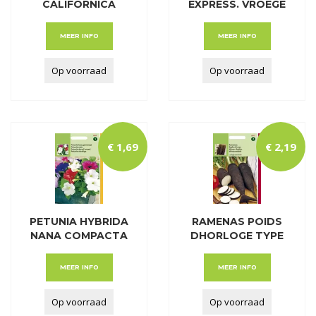
CALIFORNICA
EXPRESS. VROEGE
ENKELB
SPITSE
MEER INFO
MEER INFO
Op voorraad
Op voorraad
€
1
,
69
€
2
,
19
PETUNIA HYBRIDA
RAMENAS POIDS
NANA COMPACTA
DHORLOGE TYPE
GE
LAN
MEER INFO
MEER INFO
Op voorraad
Op voorraad