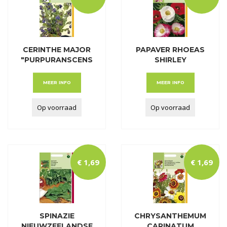
CERINTHE MAJOR
PAPAVER RHOEAS
"PURPURANSCENS
SHIRLEY
"
(KLAPROOS
MEER INFO
MEER INFO
Op voorraad
Op voorraad
€
1
,
69
€
1
,
69
SPINAZIE
CHRYSANTHEMUM
NIEUWZEELANDSE
CARINATUM