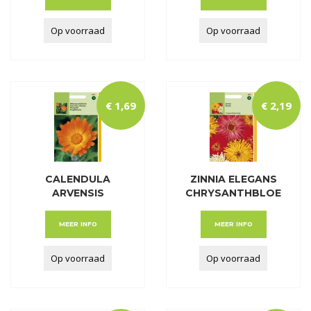
Op voorraad
Op voorraad
€
1
,
69
€
2
,
19
CALENDULA
ZINNIA ELEGANS
ARVENSIS
CHRYSANTHBLOE
AKKERGOUDSBLO
MIG
EM
MEER INFO
MEER INFO
Op voorraad
Op voorraad