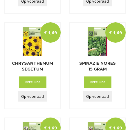
Op voorraad
Op voorraad
€
1
,
69
€
1
,
69
CHRYSANTHEMUM
SPINAZIE NORES
SEGETUM
15 GRAM
ELDORADO GEEL
MEER INFO
MEER INFO
Op voorraad
Op voorraad
€
1
,
69
€
1
,
69