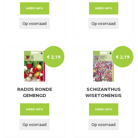
THUMB GEMENGD
JEKYLL BL
MEER INFO
MEER INFO
Op voorraad
Op voorraad
€
2
,
19
€
2
,
19
RADIJS RONDE
SCHIZANTHUS
GEMENGD
WISETONENSIS
ANGEL W
MEER INFO
MEER INFO
Op voorraad
Op voorraad