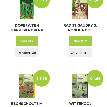
DOPERWTEN
RADIJS GAUDRY 3.
MARKTVEROVERA
RONDE RODE
AR
WITP
MEER INFO
MEER INFO
Op voorraad
Op voorraad
€
1
,
69
€
1
,
69
ESCHSCHOLTZIA
WITTEKOOL