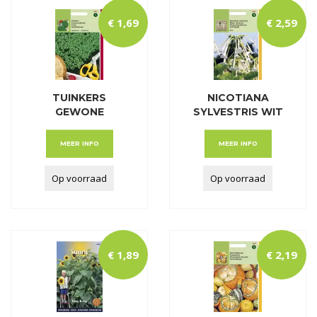
€
1
,
69
€
2
,
59
TUINKERS
NICOTIANA
GEWONE
SYLVESTRIS WIT
MEER INFO
MEER INFO
Op voorraad
Op voorraad
€
1
,
89
€
2
,
19