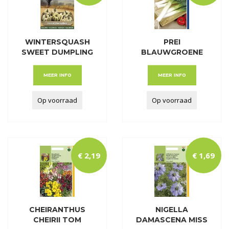
WINTERSQUASH
PREI
SWEET DUMPLING
BLAUWGROENE
WINTER. SEL. HI
MEER INFO
MEER INFO
Op voorraad
Op voorraad
€
2
,
19
€
1
,
69
CHEIRANTHUS
NIGELLA
CHEIRII TOM
DAMASCENA MISS