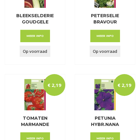
BLEEKSELDERIE
PETERSELIE
GOUDGELE
BRAVOUR
ZELFBLEKE
MEER INFO
MEER INFO
Op voorraad
Op voorraad
€
2
,
19
€
2
,
19
TOMATEN
PETUNIA
MARMANDE
HYBR.NANA
VLEESTOMAAT
COMP. RAADSHEE
MEER INFO
MEER INFO