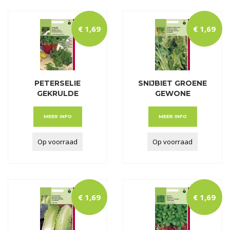
€
1
,
69
€
1
,
69
PETERSELIE
SNIJBIET GROENE
GEKRULDE
GEWONE
DONKERGROENE
MEER INFO
MEER INFO
Op voorraad
Op voorraad
€
1
,
69
€
1
,
69