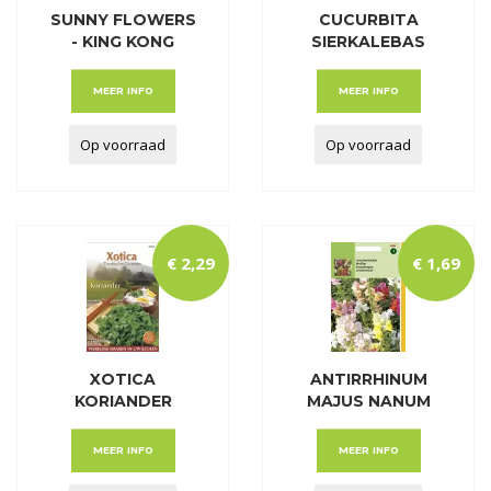
SUNNY FLOWERS
CUCURBITA
- KING KONG
SIERKALEBAS
KLEIN-EN GROOT
GEMENGD
MEER INFO
MEER INFO
Op voorraad
Op voorraad
€
2
,
29
€
1
,
69
XOTICA
ANTIRRHINUM
KORIANDER
MAJUS NANUM
GEMENGD
MEER INFO
MEER INFO