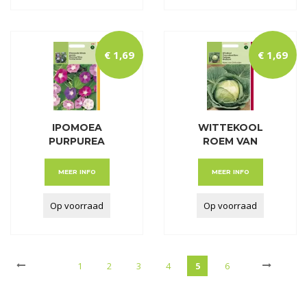
€
1
,
69
€
1
,
69
IPOMOEA
WITTEKOOL
PURPUREA
ROEM VAN
GEMENGD
ENKHUIZEN 2
MEER INFO
MEER INFO
Op voorraad
Op voorraad
1
2
3
4
5
6