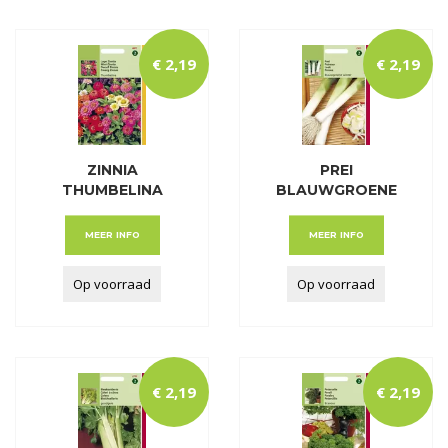
€
2
,
19
€
2
,
19
ZINNIA
PREI
THUMBELINA
BLAUWGROENE
GEMENGD
WINTER
MEER INFO
MEER INFO
Op voorraad
Op voorraad
€
2
,
19
€
2
,
19