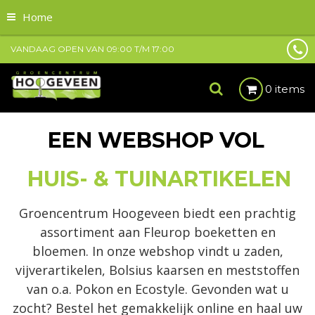
Home
VANDAAG OPEN VAN
09:00
T/M
17:00
0 items
EEN WEBSHOP VOL
HUIS- & TUINARTIKELEN
Groencentrum Hoogeveen biedt een prachtig
assortiment aan Fleurop boeketten en
bloemen. In onze webshop vindt u zaden,
vijverartikelen, Bolsius kaarsen en meststoffen
van o.a. Pokon en Ecostyle. Gevonden wat u
zocht? Bestel het gemakkelijk online en haal uw