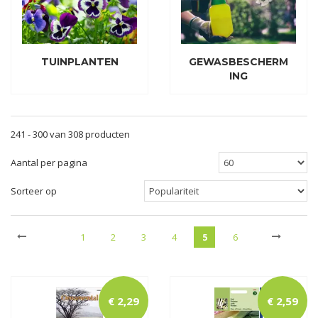
TUINPLANTEN
GEWASBESCHERM
ING
241 - 300 van 308 producten
Aantal per pagina
Sorteer op
1
2
3
4
5
6
€
2
,
29
€
2
,
59