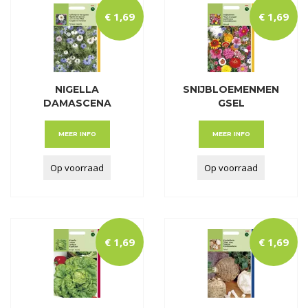
€
1
,
69
€
1
,
69
NIGELLA
SNIJBLOEMENMEN
DAMASCENA
GSEL
PERSIAN JEWELS
MEER INFO
MEER INFO
Op voorraad
Op voorraad
€
1
,
69
€
1
,
69