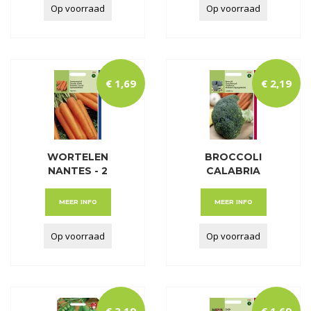
Op voorraad
Op voorraad
€
1
,
69
€
2
,
19
WORTELEN
BROCCOLI
NANTES - 2
CALABRIA
HALFLANGE
MEER INFO
MEER INFO
Op voorraad
Op voorraad
€
3
,
19
€
1
,
69