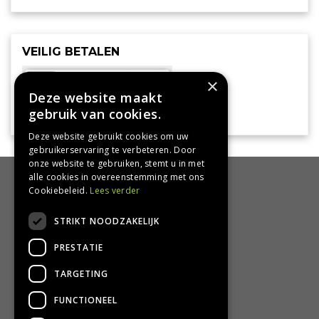
VEILIG BETALEN
×
Deze website maakt
gebruik van cookies.
Deze website gebruikt cookies om uw
gebruikerservaring te verbeteren. Door
onze website te gebruiken, stemt u in met
alle cookies in overeenstemming met ons
HANDIG
Cookiebeleid.
Lees verder
Bezorgen en afhalen
STRIKT NOODZAKELIJK
Retourbeleid
PRESTATIE
Algemene voorwaarden
Privacy Policy
TARGETING
Privacy statement
FUNCTIONEEL