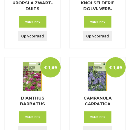
KROPSLA ZWART-
KNOLSELDERIE
DUITS
DOLVI. VERB.
PRAGER
MEER INFO
MEER INFO
Op voorraad
Op voorraad
€
1
,
69
€
1
,
69
DIANTHUS
CAMPANULA
BARBATUS
CARPATICA
ENKELBLOEMIG
BLAUW
GEMENGD
MEER INFO
MEER INFO