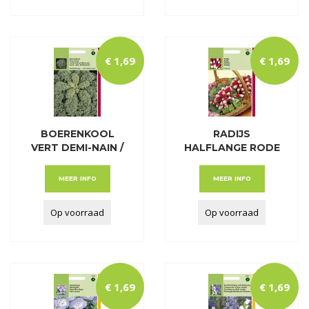
€
1
,
69
€
1
,
69
BOERENKOOL
RADIJS
VERT DEMI-NAIN /
HALFLANGE RODE
MIDD
GROOT WITP
MEER INFO
MEER INFO
Op voorraad
Op voorraad
€
1
,
69
€
1
,
69