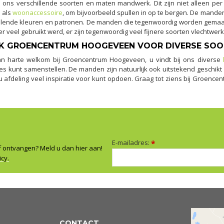
ij ons verschillende soorten en maten mandwerk. Dit zijn niet alleen pe
 als
woonaccessoire
, om bijvoorbeeld spullen in op te bergen. De mande
illende kleuren en patronen. De manden die tegenwoordig worden gemaak
r veel gebruikt werd, er zijn tegenwoordig veeI fijnere soorten vlechtwerk
K GROENCENTRUM HOOGEVEEN VOOR DIVERSE SOO
n harte welkom bij Groencentrum Hoogeveen, u vindt bij ons diverse
es kunt samenstellen. De manden zijn natuurlijk ook uitstekend geschikt
 afdeling veel inspiratie voor kunt opdoen. Graag tot ziens bij Groence
E-mailadres:
*
f ontvangen? Meld u dan hier aan!
icy.
CONTACT