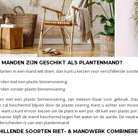
 MANDEN ZIJN GESCHIKT ALS PLANTENMAND?
planten in een mand wilt doen, dan kunt u kiezen voor verschillende soor
den met een plastic binnenvoering
den zonder plastic binnenvoering
n met een plastic binnenvoering, zijn meteen klaar voor gebruik. D
zal beschermd blijven door de plastic voering. Kiest u echter een mooi
want u kunt ervoor kiezen om de plant in een pot -dit kan een plastic pot 
anier blijft de mand beschermd tegen het water en de aarde. De neutral
nderscheiden is van een plantenmand.
HILLENDE SOORTEN RIET- & MANDWERK COMBINEREN