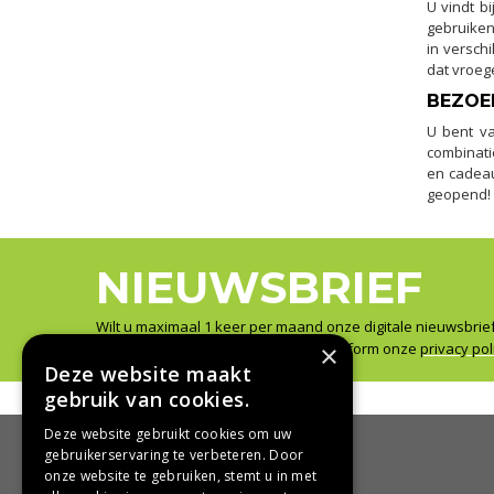
U vindt b
gebruiken
in versch
dat vroege
BEZOE
U bent va
combinati
en cadeau
geopend!
NIEUWSBRIEF
Wilt u maximaal 1 keer per maand onze digitale nieuwsbrie
×
Wij slaan uw gegevens secuur op conform onze
privacy pol
Deze website maakt
gebruik van cookies.
Deze website gebruikt cookies om uw
gebruikerservaring te verbeteren. Door
onze website te gebruiken, stemt u in met
HANDIG