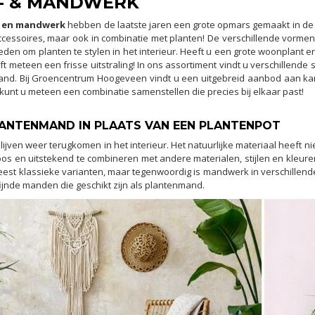
T- & MANDWERK
k en mandwerk
hebben de laatste jaren een grote opmars gemaakt in de in
cessoires, maar ook in combinatie met planten! De verschillende vorme
eden om planten te stylen in het interieur. Heeft u een grote woonplant e
t meteen een frisse uitstraling! In ons assortiment vindt u verschillende 
nd. Bij Groencentrum Hoogeveen vindt u een uitgebreid aanbod aan kame
kunt u meteen een combinatie samenstellen die precies bij elkaar past!
LANTENMAND IN PLAATS VAN EEN PLANTENPOT
jven weer terugkomen in het interieur. Het natuurlijke materiaal heeft nie
loos en uitstekend te combineren met andere materialen, stijlen en kleu
est klassieke varianten, maar tegenwoordig is mandwerk in verschillende
ijnde manden die geschikt zijn als plantenmand.