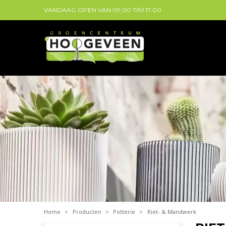
VANDAAG OPEN VAN
09:00
T/M
17:00
Home
>
Producten
>
Potterie
>
Riet- & Mandwerk