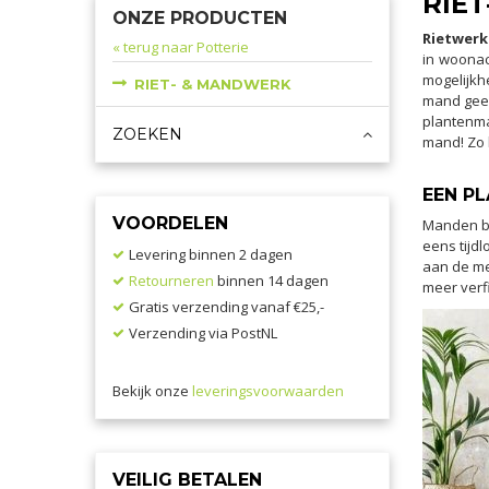
RIE
ONZE PRODUCTEN
Rietwer
« terug naar Potterie
in woonac
mogelijkh
RIET- & MANDWERK
mand geef
plantenma
ZOEKEN
mand! Zo 
EEN P
VOORDELEN
Manden bli
eens tijd
Levering binnen 2 dagen
aan de me
Retourneren
binnen 14 dagen
meer verf
Gratis verzending vanaf €25,-
Verzending via PostNL
Bekijk onze
leveringsvoorwaarden
VEILIG BETALEN