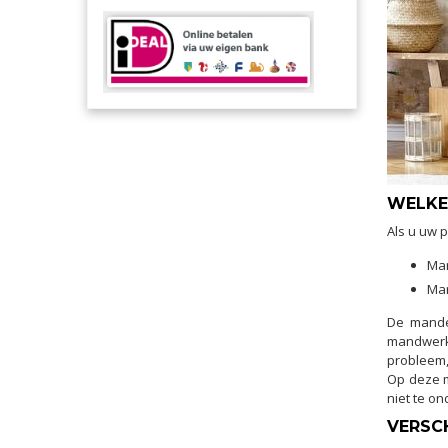
WELKE
Als u uw 
Man
Man
De mande
mandwerk 
probleem, 
Op deze m
niet te o
VERSC