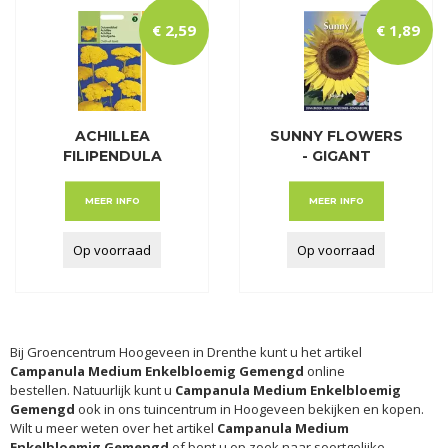
€
2
,
59
€
1
,
89
ACHILLEA
SUNNY FLOWERS
FILIPENDULA
- GIGANT
CLOTH OF GOLD
MEER INFO
MEER INFO
Op voorraad
Op voorraad
Bij Groencentrum Hoogeveen in Drenthe kunt u het artikel
Campanula Medium Enkelbloemig Gemengd
online
bestellen. Natuurlijk kunt u
Campanula Medium Enkelbloemig
Gemengd
ook in ons tuincentrum in Hoogeveen bekijken en kopen.
Wilt u meer weten over het artikel
Campanula Medium
Enkelbloemig Gemengd
of bent u op zoek naar soortgelijke