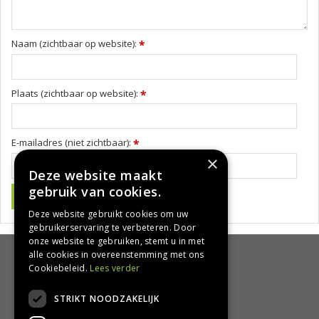
Naam (zichtbaar op website):
*
Plaats (zichtbaar op website):
*
E-mailadres (niet zichtbaar):
*
×
Deze website maakt
gebruik van cookies.
Deze website gebruikt cookies om uw
gebruikerservaring te verbeteren. Door
onze website te gebruiken, stemt u in met
alle cookies in overeenstemming met ons
HANDIG
Cookiebeleid.
Lees verder
Bezorgen en afhalen
STRIKT NOODZAKELIJK
Retourbeleid