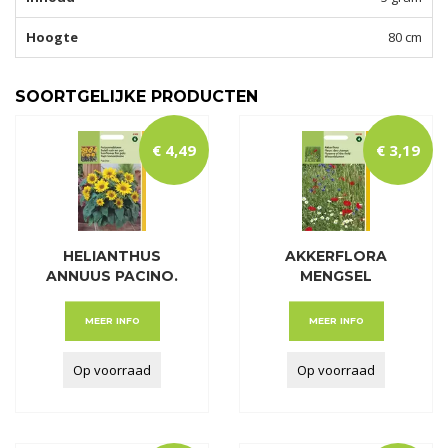
Hoogte
80 cm
SOORTGELIJKE PRODUCTEN
€
4
,
49
€
3
,
19
HELIANTHUS
AKKERFLORA
ANNUUS PACINO.
MENGSEL
LAGE P
MEER INFO
MEER INFO
Op voorraad
Op voorraad