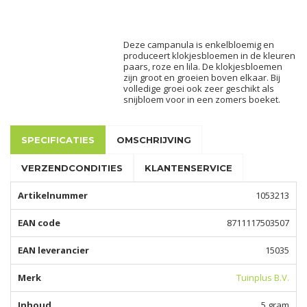
Deze campanula is enkelbloemig en
produceert klokjesbloemen in de kleuren
paars, roze en lila. De klokjesbloemen
zijn groot en groeien boven elkaar. Bij
volledige groei ook zeer geschikt als
snijbloem voor in een zomers boeket.
SPECIFICATIES
OMSCHRIJVING
VERZENDCONDITIES
KLANTENSERVICE
Artikelnummer
1053213
EAN code
8711117503507
EAN leverancier
15035
Merk
Tuinplus B.V.
Inhoud
5 gram