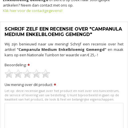
artikelen? Neem dan contact met ons op.
Klik hier voor de contactgegevens!
SCHRIJF ZELF EEN RECENSIE OVER "CAMPANULA
MEDIUM ENKELBLOEMIG GEMENGD"
Wij zijn benieuwd naar uw mening! Schrijf een recensie over het
artikel
"Campanula Medium Enkelbloemig Gemengd"
en maak
kans op een Nationale Tuinbon ter waarde van € 25,- !
Beoordeling:
*
Uw mening over dit product:
*
Let op: deze recensie gaat over het product en niet over ons tuincentrum,
de service of levering van uw bestelling. U kunt bijvoorbeeld in gaan op de
kwaliteit van het product, de look & feel en belangrijke eigenschappen.