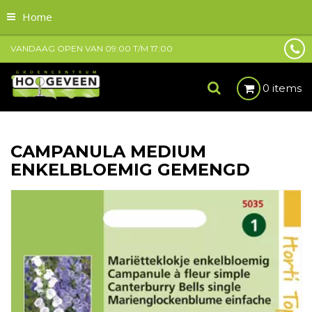
Home
VANDAAG OPEN VAN
09:00
T/M
17:00
0 items
CAMPANULA MEDIUM
ENKELBLOEMIG GEMENGD