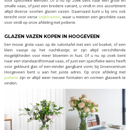
voor specifieke wensen. Of u nu op zoek bent naar een grote en
smalle vaas, of juist een bredere variant, u vindt in ons assortiment
altijd diverse soorten glazen vazen. Daarnaast kunt u bij ons ook
terecht voor verse
snijbloemen
, waar u meteen een geschikte vaas
voor vindt op onze afdeling met potterie.
GLAZEN VAZEN KOPEN IN HOOGEVEEN
Een mooie grote vaas op de salontafel met een vol boeket, of een
klein vaasje op het nachtkastje; er zijn altijd verschillende
mogelijkheden voor meer bloemen in huis. Of u nu op zoek bent
naar een standaardformaat vaas, of juist een specifieke wens heeft
voor gekleurd glas of een minder gangbare vorm; bij Groencentrum
Hoogeveen bent u aan het juiste adres. Op onze afdeling met
potterie
zijn er altijd weer nieuwe formaten en vormen glaswerk te
vinden.