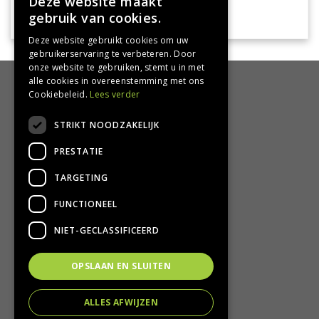
Deze website maakt
gebruik van cookies.
Deze website gebruikt cookies om uw
gebruikerservaring te verbeteren. Door
onze website te gebruiken, stemt u in met
alle cookies in overeenstemming met ons
HANDIG
Cookiebeleid.
Lees verder
Bezorgen en afhalen
STRIKT NOODZAKELIJK
Retourbeleid
PRESTATIE
Algemene voorwaarden
Privacy Policy
TARGETING
Privacy statement
FUNCTIONEEL
CONTACT
NIET-GECLASSIFICEERD
Groencentrum Hoogeveen
OPSLAAN EN SLUITEN
Nijstad 11
7909 HS Hoogeveen
ALLES AFWIJZEN
T.
0528-251380