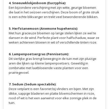
4. Sneeuwklokjesboom (Eucryphia):
Een bijzondere verschijning met zijn witte, geurige bloemen
die laat in het seizoen verschijnen. Deze boom of grote struik
is een echte blikvanger en trekt veel bewonderende blikken.
5. Herfstanemoon (Anemone hupehensis):
Met hun gracieuze bloemen op lange stelen lijken ze wel te
dansen in de wind. Perfecte plant voor halfschaduw, waar ze
weken achtereen bloeien in wit of verschillende tinten roze.
6. Lampenpoetsergras (Pennisetum):
Dit sierlijke gras brengt beweging in de tuin met zijn pluizige
aren die lijken op kleine lampenpoetsers. Geweldig in
combinatie met laatbloeiende vaste planten voor een
prairiegevoel.
7. Sedum (Sedum spectabile):
Deze vetplant is een favoriet bij vlinders en bijen. Met zijn
dikke, sappige bladeren en platte bloemschermen in roze,
rood of wit is het een aanwinst voor elke zonnige plek in de
tuin.