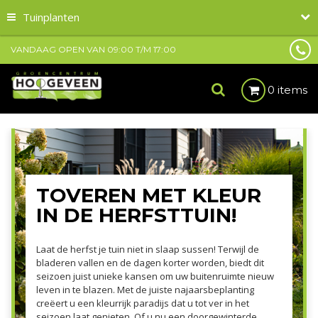
Tuinplanten
VANDAAG OPEN VAN
09:00
T/M
17:00
0 items
TOVEREN MET KLEUR
IN DE HERFSTTUIN!
Laat de herfst je tuin niet in slaap sussen! Terwijl de
bladeren vallen en de dagen korter worden, biedt dit
seizoen juist unieke kansen om uw buitenruimte nieuw
leven in te blazen. Met de juiste najaarsbeplanting
creëert u een kleurrijk paradijs dat u tot ver in het
seizoen laat genieten. Of u nu een doorgewinterde