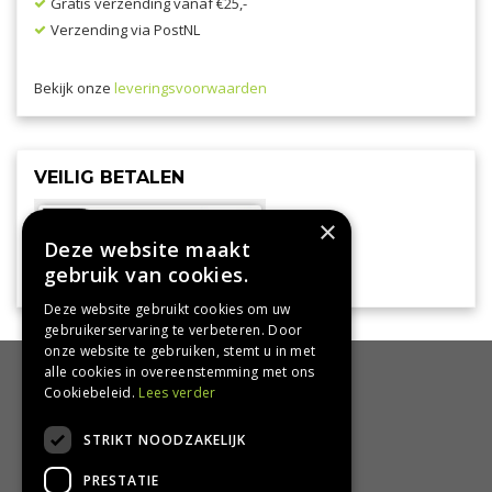
Gratis verzending vanaf €25,-
Verzending via PostNL
Bekijk onze
leveringsvoorwaarden
VEILIG BETALEN
×
Deze website maakt
gebruik van cookies.
Deze website gebruikt cookies om uw
gebruikerservaring te verbeteren. Door
onze website te gebruiken, stemt u in met
alle cookies in overeenstemming met ons
HANDIG
Cookiebeleid.
Lees verder
Bezorgen en afhalen
STRIKT NOODZAKELIJK
Retourbeleid
PRESTATIE
Algemene voorwaarden