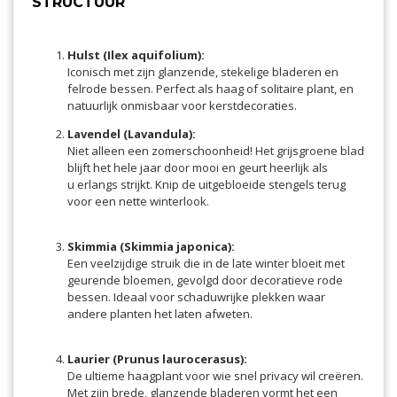
STRUCTUUR
Hulst (Ilex aquifolium):
Iconisch met zijn glanzende, stekelige bladeren en
felrode bessen. Perfect als haag of solitaire plant, en
natuurlijk onmisbaar voor kerstdecoraties.
Lavendel (Lavandula):
Niet alleen een zomerschoonheid! Het grijsgroene blad
blijft het hele jaar door mooi en geurt heerlijk als
u erlangs strijkt. Knip de uitgebloeide stengels terug
voor een nette winterlook.
Skimmia (Skimmia japonica):
Een veelzijdige struik die in de late winter bloeit met
geurende bloemen, gevolgd door decoratieve rode
bessen. Ideaal voor schaduwrijke plekken waar
andere planten het laten afweten.
Laurier (Prunus laurocerasus):
De ultieme haagplant voor wie snel privacy wil creëren.
Met zijn brede, glanzende bladeren vormt het een