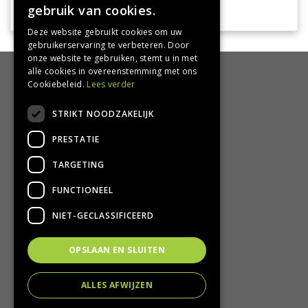
gebruik van cookies.
Deze website gebruikt cookies om uw
gebruikerservaring te verbeteren. Door
onze website te gebruiken, stemt u in met
alle cookies in overeenstemming met ons
HANDIG
Cookiebeleid.
Lees verder
Bezorgen en afhalen
STRIKT NOODZAKELIJK
Retourbeleid
PRESTATIE
Algemene voorwaarden
Privacy Policy
TARGETING
Privacy statement
FUNCTIONEEL
CONTACT
NIET-GECLASSIFICEERD
Groencentrum Hoogeveen
OPSLAAN EN SLUITEN
Nijstad 11
7909 HS Hoogeveen
ALLES AFWIJZEN
T.
0528-251380