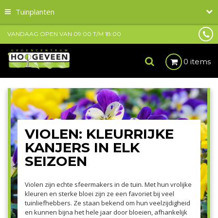
Tuinplanten
VANDAAG OPEN VAN
09:00
T/M
18:00
0 items
VIOLEN: KLEURRIJKE
KANJERS IN ELK
SEIZOEN
Violen zijn echte sfeermakers in de tuin. Met hun vrolijke
kleuren en sterke bloei zijn ze een favoriet bij veel
tuinliefhebbers. Ze staan bekend om hun veelzijdigheid
en kunnen bijna het hele jaar door bloeien, afhankelijk