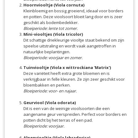
Hoornviooltje (Viola cornuta)
Kleinbloemig en bossig groeiend, ideaal voor borders
en potten. Deze vioolsoort bloeit lang door en is zeer
geschikt als bodembedekker.
Bloeiperiode: lente tot zomer.
Mini-viooltjes (Viola tricolor)
Dit schattige driekleurige viooltje staat bekend om zijn
speelse uitstraling en wordt vaak aangetroffen in
natuurlijke beplantingen.
Bloeiperiode: voorjaar en zomer.
Tuinviooltje (Viola x wittrockiana 'Matrix')
Deze variëteit heeft extra grote bloemen en is
verkrijgbaar in felle kleuren. Ze zijn zeer geschikt voor
bloembakken en perken.
Bloeiperiode: voor- en najaar.
Geurviool (Viola odorata)
Dit is een van de weinige vioolsoorten die een
aangename geur verspreiden. Perfect voor borders en
potten dicht bij het terras of een pad.
Bloeiperiode: voorjaar.
Alpenviooltje (Viola labradorica)