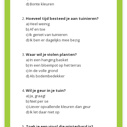
d) Bonte kleuren
Hoeveel tijd besteed je aan tuinieren?
a) Heel weinig
b) Af en toe
c) Ik geniet van tuinieren
d) Ik ben er dagelijks mee bezig
Waar wil je violen planten?
a) In een hanging basket
b) In een bloempot op het terras
c) In de volle grond
d) Als bodembedekker
Wil je geur in je tuin?
a) Ja, graag!
b) Niet per se
c) Liever opvallende kleuren dan geur
d) Ik let daar niet op
Zoek je een viool die winterhard is?