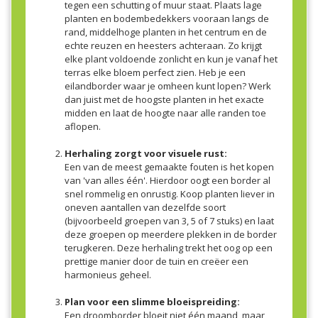
tegen een schutting of muur staat. Plaats lage
planten en bodembedekkers vooraan langs de
rand, middelhoge planten in het centrum en de
echte reuzen en heesters achteraan. Zo krijgt
elke plant voldoende zonlicht en kun je vanaf het
terras elke bloem perfect zien. Heb je een
eilandborder waar je omheen kunt lopen? Werk
dan juist met de hoogste planten in het exacte
midden en laat de hoogte naar alle randen toe
aflopen.
Herhaling zorgt voor visuele rust:
Een van de meest gemaakte fouten is het kopen
van 'van alles één'. Hierdoor oogt een border al
snel rommelig en onrustig. Koop planten liever in
oneven aantallen van dezelfde soort
(bijvoorbeeld groepen van 3, 5 of 7 stuks) en laat
deze groepen op meerdere plekken in de border
terugkeren. Deze herhaling trekt het oog op een
prettige manier door de tuin en creëer een
harmonieus geheel.
Plan voor een slimme bloeispreiding:
Een droomborder bloeit niet één maand, maar