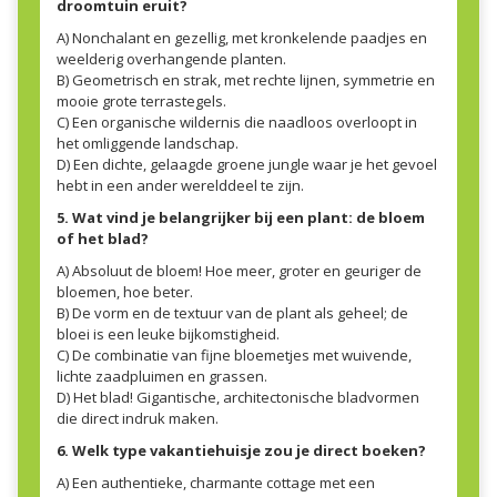
droomtuin eruit?
A) Nonchalant en gezellig, met kronkelende paadjes en
weelderig overhangende planten.
B) Geometrisch en strak, met rechte lijnen, symmetrie en
mooie grote terrastegels.
C) Een organische wildernis die naadloos overloopt in
het omliggende landschap.
D) Een dichte, gelaagde groene jungle waar je het gevoel
hebt in een ander werelddeel te zijn.
5. Wat vind je belangrijker bij een plant: de bloem
of het blad?
A) Absoluut de bloem! Hoe meer, groter en geuriger de
bloemen, hoe beter.
B) De vorm en de textuur van de plant als geheel; de
bloei is een leuke bijkomstigheid.
C) De combinatie van fijne bloemetjes met wuivende,
lichte zaadpluimen en grassen.
D) Het blad! Gigantische, architectonische bladvormen
die direct indruk maken.
6. Welk type vakantiehuisje zou je direct boeken?
A) Een authentieke, charmante cottage met een