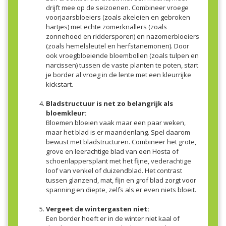
drijft mee op de seizoenen. Combineer vroege
voorjaarsbloeiers (zoals akeleien en gebroken
hartjes) met echte zomerknallers (zoals
zonnehoed en riddersporen) en nazomerbloeiers
(zoals hemelsleutel en herfstanemonen). Door
ook vroegbloeiende bloembollen (zoals tulpen en
narcissen) tussen de vaste planten te poten, start
je border al vroeg in de lente met een kleurrijke
kickstart.
Bladstructuur is net zo belangrijk als
bloemkleur:
Bloemen bloeien vaak maar een paar weken,
maar het blad is er maandenlang. Spel daarom
bewust met bladstructuren. Combineer het grote,
grove en leerachtige blad van een Hosta of
schoenlappersplant met het fijne, vederachtige
loof van venkel of duizendblad. Het contrast
tussen glanzend, mat, fijn en grof blad zorgt voor
spanning en diepte, zelfs als er even niets bloeit.
Vergeet de wintergasten niet:
Een border hoeft er in de winter niet kaal of