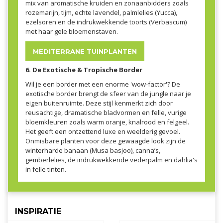
mix van aromatische kruiden en zonaanbidders zoals
rozemarijn, tijm, echte lavendel, palmlelies (Yucca),
ezelsoren en de indrukwekkende toorts (Verbascum)
met haar gele bloemenstaven.
MEDITERRANE TUINPLANTEN
6. De Exotische & Tropische Border
Wil je een border met een enorme 'wow-factor'? De
exotische border brengt de sfeer van de jungle naar je
eigen buitenruimte. Deze stijl kenmerkt zich door
reusachtige, dramatische bladvormen en felle, vurige
bloemkleuren zoals warm oranje, knalrood en felgeel.
Het geeft een ontzettend luxe en weelderig gevoel.
Onmisbare planten voor deze gewaagde look zijn de
winterharde banaan (Musa basjoo), canna’s,
gemberlelies, de indrukwekkende vederpalm en dahlia's
in felle tinten.
INSPIRATIE