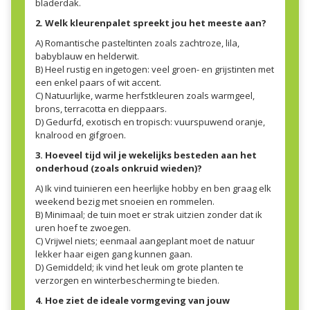
bladerdak.
2. Welk kleurenpalet spreekt jou het meeste aan?
A) Romantische pasteltinten zoals zachtroze, lila,
babyblauw en helderwit.
B) Heel rustig en ingetogen: veel groen- en grijstinten met
een enkel paars of wit accent.
C) Natuurlijke, warme herfstkleuren zoals warmgeel,
brons, terracotta en dieppaars.
D) Gedurfd, exotisch en tropisch: vuurspuwend oranje,
knalrood en gifgroen.
3. Hoeveel tijd wil je wekelijks besteden aan het
onderhoud (zoals onkruid wieden)?
A) Ik vind tuinieren een heerlijke hobby en ben graag elk
weekend bezig met snoeien en rommelen.
B) Minimaal; de tuin moet er strak uitzien zonder dat ik
uren hoef te zwoegen.
C) Vrijwel niets; eenmaal aangeplant moet de natuur
lekker haar eigen gang kunnen gaan.
D) Gemiddeld; ik vind het leuk om grote planten te
verzorgen en winterbescherming te bieden.
4. Hoe ziet de ideale vormgeving van jouw