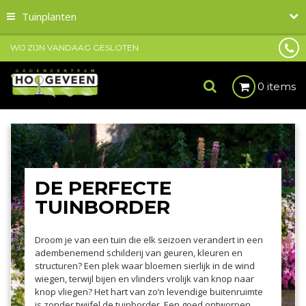
Tuinplanten
WIJ ZIJN VANDAAG GESLOTEN
0 items
DE PERFECTE
TUINBORDER
Droom je van een tuin die elk seizoen verandert in een
adembenemend schilderij van geuren, kleuren en
structuren? Een plek waar bloemen sierlijk in de wind
wiegen, terwijl bijen en vlinders vrolijk van knop naar
knop vliegen? Het hart van zo’n levendige buitenruimte
is zonder twijfel de tuinborder. Een goed ontworpen