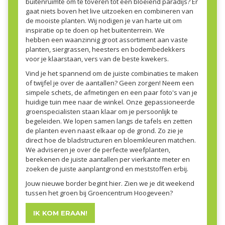
buitenruimte om te toveren tot een bloeiend paradijs? Er
gaat niets boven het live uitzoeken en combineren van
de mooiste planten. Wij nodigen je van harte uit om
inspiratie op te doen op het buitenterrein. We
hebben een waanzinnig groot assortiment aan vaste
planten, siergrassen, heesters en bodembedekkers
voor je klaarstaan, vers van de beste kwekers.
Vind je het spannend om de juiste combinaties te maken
of twijfel je over de aantallen? Geen zorgen! Neem een
simpele schets, de afmetingen en een paar foto's van je
huidige tuin mee naar de winkel. Onze gepassioneerde
groenspecialisten staan klaar om je persoonlijk te
begeleiden. We lopen samen langs de tafels en zetten
de planten even naast elkaar op de grond. Zo zie je
direct hoe de bladstructuren en bloemkleuren matchen.
We adviseren je over de perfecte weefplanten,
berekenen de juiste aantallen per vierkante meter en
zoeken de juiste aanplantgrond en meststoffen erbij.
Jouw nieuwe border begint hier. Zien we je dit weekend
tussen het groen bij Groencentrum Hoogeveen?
IK KOM ERAAN!