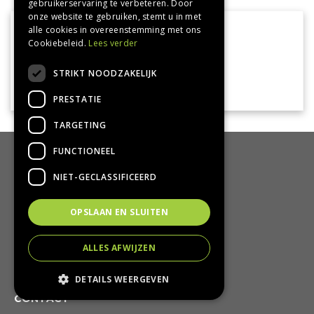
gebruikerservaring te verbeteren. Door
onze website te gebruiken, stemt u in met
VEILIG BETALEN
alle cookies in overeenstemming met ons
Cookiebeleid.
Lees verder
STRIKT NOODZAKELIJK
PRESTATIE
TARGETING
FUNCTIONEEL
HANDIG
NIET-GECLASSIFICEERD
Bezorgen en afhalen
Retourbeleid
OPSLAAN EN SLUITEN
Algemene voorwaarden
Privacy Policy
ALLES AFWIJZEN
Privacy statement
DETAILS WEERGEVEN
CONTACT