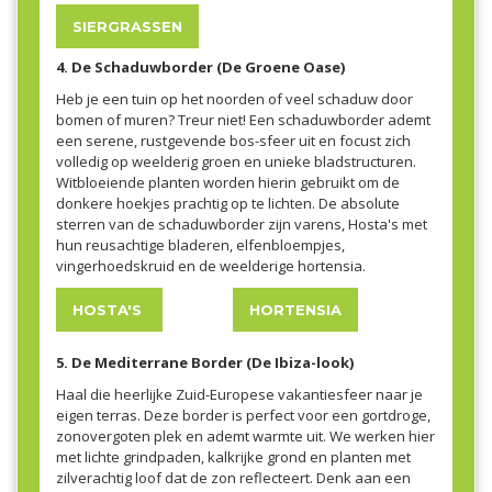
SIERGRASSEN
4. De Schaduwborder (De Groene Oase)
Heb je een tuin op het noorden of veel schaduw door
bomen of muren? Treur niet! Een schaduwborder ademt
een serene, rustgevende bos-sfeer uit en focust zich
volledig op weelderig groen en unieke bladstructuren.
Witbloeiende planten worden hierin gebruikt om de
donkere hoekjes prachtig op te lichten. De absolute
sterren van de schaduwborder zijn varens, Hosta's met
hun reusachtige bladeren, elfenbloempjes,
vingerhoedskruid en de weelderige hortensia.
HOSTA'S
HORTENSIA
5. De Mediterrane Border (De Ibiza-look)
Haal die heerlijke Zuid-Europese vakantiesfeer naar je
eigen terras. Deze border is perfect voor een gortdroge,
zonovergoten plek en ademt warmte uit. We werken hier
met lichte grindpaden, kalkrijke grond en planten met
zilverachtig loof dat de zon reflecteert. Denk aan een