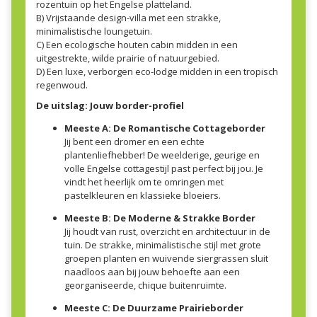
rozentuin op het Engelse platteland.
B) Vrijstaande design-villa met een strakke,
minimalistische loungetuin.
C) Een ecologische houten cabin midden in een
uitgestrekte, wilde prairie of natuurgebied.
D) Een luxe, verborgen eco-lodge midden in een tropisch
regenwoud.
De uitslag: Jouw border-profiel
Meeste A: De Romantische Cottageborder
Jij bent een dromer en een echte
plantenliefhebber! De weelderige, geurige en
volle Engelse cottagestijl past perfect bij jou. Je
vindt het heerlijk om te omringen met
pastelkleuren en klassieke bloeiers.
Meeste B: De Moderne & Strakke Border
Jij houdt van rust, overzicht en architectuur in de
tuin. De strakke, minimalistische stijl met grote
groepen planten en wuivende siergrassen sluit
naadloos aan bij jouw behoefte aan een
georganiseerde, chique buitenruimte.
Meeste C: De Duurzame Prairieborder