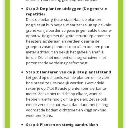
Stap 2: De planten uitleggen (De generale
repetitie)
Dit is de belangrijkste stap! Haal de planten
nog niet uit hun potjes, maar zet ze uit op de kale
grond van je border volgens je gemaakte tribune-
opbouw. Begin met de grote structuurplanten en
heesters achteraan en verdeel daarna de
groepen vaste planten. Loop af en toe een paar
meter achteruit en bekijk het geheel vanaf je
terras. Dit is hét moment om nog schuiven met
potten tot de verdeling perfect oogt.
Stap 3: Hanteren van de juiste plantafstand
Let goed op de labels van de planten om te zien
hoe breed ze uiteindelijk worden. Gemiddeld
reken je op 7 tot 9 vaste planten per vierkante
meter. Zet ze niet te dicht op elkaar, want ze
hebben ruimte nodig om te groeien. Zet ze ook
niet te ver uit elkaar, want dan duurt het te lang
voordat de bodem dichtgroeit en krijgt onkruid
weer een kans.
Stap 4: Planten en stevig aandrukken