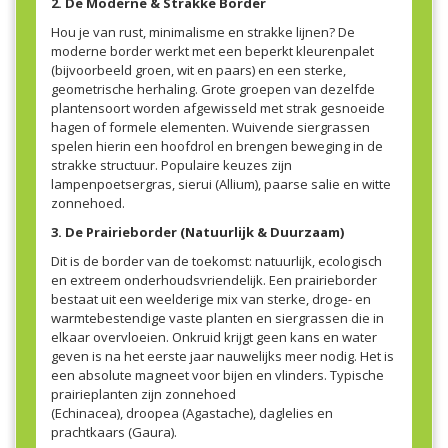
2. De Moderne & Strakke Border
Hou je van rust, minimalisme en strakke lijnen? De
moderne border werkt met een beperkt kleurenpalet
(bijvoorbeeld groen, wit en paars) en een sterke,
geometrische herhaling. Grote groepen van dezelfde
plantensoort worden afgewisseld met strak gesnoeide
hagen of formele elementen. Wuivende siergrassen
spelen hierin een hoofdrol en brengen beweging in de
strakke structuur. Populaire keuzes zijn
lampenpoetsergras, sierui (Allium), paarse salie en witte
zonnehoed.
3. De Prairieborder (Natuurlijk & Duurzaam)
Dit is de border van de toekomst: natuurlijk, ecologisch
en extreem onderhoudsvriendelijk. Een prairieborder
bestaat uit een weelderige mix van sterke, droge- en
warmtebestendige vaste planten en siergrassen die in
elkaar overvloeien. Onkruid krijgt geen kans en water
geven is na het eerste jaar nauwelijks meer nodig. Het is
een absolute magneet voor bijen en vlinders. Typische
prairieplanten zijn zonnehoed
(Echinacea), droopea (Agastache), daglelies en
prachtkaars (Gaura).