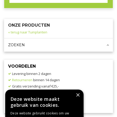
ONZE PRODUCTEN
« terug naar Tuinplanten
ZOEKEN
VOORDELEN
Levering binnen 2 dagen
Retourneren
binnen 14 dagen
Gratis verzending vanaf €25,-
Verzending via PostNL
×
Deze website maakt
gebruik van cookies.
Bekijk onze
leveringsvoorwaarden
Deze website gebruikt cookies om uw