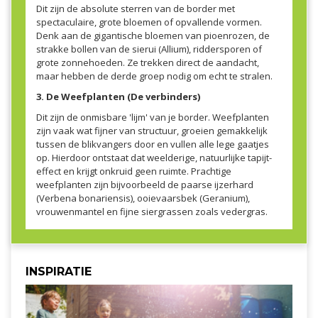
Dit zijn de absolute sterren van de border met
spectaculaire, grote bloemen of opvallende vormen.
Denk aan de gigantische bloemen van pioenrozen, de
strakke bollen van de sierui (Allium), riddersporen of
grote zonnehoeden. Ze trekken direct de aandacht,
maar hebben de derde groep nodig om echt te stralen.
3. De Weefplanten (De verbinders)
Dit zijn de onmisbare 'lijm' van je border. Weefplanten
zijn vaak wat fijner van structuur, groeien gemakkelijk
tussen de blikvangers door en vullen alle lege gaatjes
op. Hierdoor ontstaat dat weelderige, natuurlijke tapijt-
effect en krijgt onkruid geen ruimte. Prachtige
weefplanten zijn bijvoorbeeld de paarse ijzerhard
(Verbena bonariensis), ooievaarsbek (Geranium),
vrouwenmantel en fijne siergrassen zoals vedergras.
INSPIRATIE