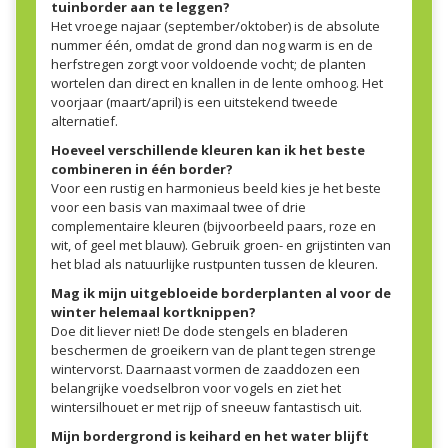
tuinborder aan te leggen?
Het vroege najaar (september/oktober) is de absolute
nummer één, omdat de grond dan nog warm is en de
herfstregen zorgt voor voldoende vocht; de planten
wortelen dan direct en knallen in de lente omhoog. Het
voorjaar (maart/april) is een uitstekend tweede
alternatief.
Hoeveel verschillende kleuren kan ik het beste
combineren in één border?
Voor een rustig en harmonieus beeld kies je het beste
voor een basis van maximaal twee of drie
complementaire kleuren (bijvoorbeeld paars, roze en
wit, of geel met blauw). Gebruik groen- en grijstinten van
het blad als natuurlijke rustpunten tussen de kleuren.
Mag ik mijn uitgebloeide borderplanten al voor de
winter helemaal kortknippen?
Doe dit liever niet! De dode stengels en bladeren
beschermen de groeikern van de plant tegen strenge
wintervorst. Daarnaast vormen de zaaddozen een
belangrijke voedselbron voor vogels en ziet het
wintersilhouet er met rijp of sneeuw fantastisch uit.
Mijn bordergrond is keihard en het water blijft