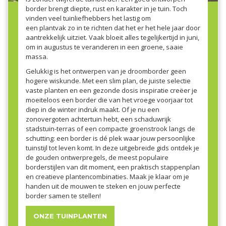
border brengt diepte, rust en karakter in je tuin. Toch
vinden veel tuinliefhebbers het lastig om
een plantvak zo in te richten dat het er het hele jaar door
aantrekkelijk uitziet. Vaak bloeit alles tegelijkertijd in juni,
om in augustus te veranderen in een groene, saaie
massa.
Gelukkig is het ontwerpen van je droomborder geen
hogere wiskunde. Met een slim plan, de juiste selectie
vaste planten en een gezonde dosis inspiratie creëer je
moeiteloos een border die van het vroege voorjaar tot
diep in de winter indruk maakt. Of je nu een
zonovergoten achtertuin hebt, een schaduwrijk
stadstuin-terras of een compacte groenstrook langs de
schutting: een border is dé plek waar jouw persoonlijke
tuinstijl tot leven komt. In deze uitgebreide gids ontdek je
de gouden ontwerpregels, de meest populaire
borderstijlen van dit moment, een praktisch stappenplan
en creatieve plantencombinaties. Maak je klaar om je
handen uit de mouwen te steken en jouw perfecte
border samen te stellen!
ONZE TUINPLANTEN