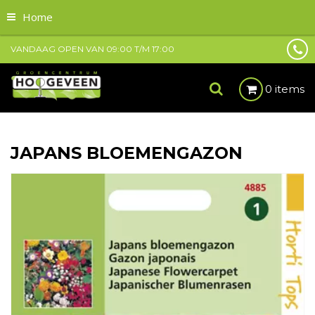
Home
VANDAAG OPEN VAN
09:00
T/M
17:00
0 items
JAPANS BLOEMENGAZON