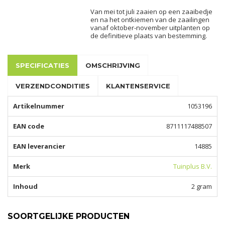
Van mei tot juli zaaien op een zaaibedje
en na het ontkiemen van de zaailingen
vanaf oktober-november uitplanten op
de definitieve plaats van bestemming.
SPECIFICATIES
OMSCHRIJVING
VERZENDCONDITIES
KLANTENSERVICE
Artikelnummer
1053196
EAN code
8711117488507
EAN leverancier
14885
Merk
Tuinplus B.V.
Inhoud
2 gram
SOORTGELIJKE PRODUCTEN