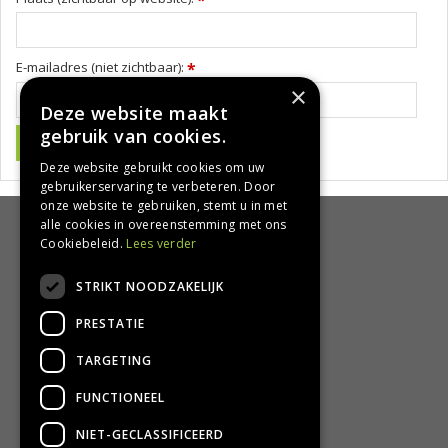
E-mailadres (niet zichtbaar):
*
×
Deze website maakt
gebruik van cookies.
Deze website gebruikt cookies om uw
gebruikerservaring te verbeteren. Door
onze website te gebruiken, stemt u in met
alle cookies in overeenstemming met ons
HANDIG
Cookiebeleid.
Lees verder
Bezorgen en afhalen
STRIKT NOODZAKELIJK
Retourbeleid
PRESTATIE
Algemene voorwaarden
Privacy Policy
TARGETING
Privacy statement
FUNCTIONEEL
CONTACT
NIET-GECLASSIFICEERD