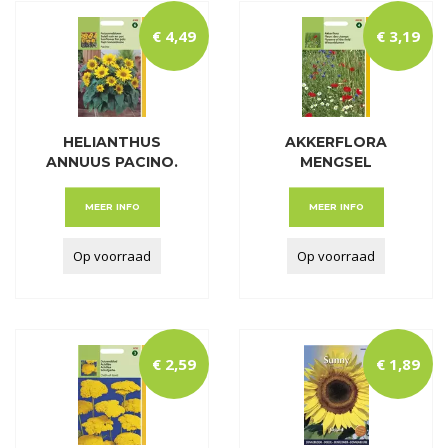
€
4
,
49
€
3
,
19
HELIANTHUS
AKKERFLORA
ANNUUS PACINO.
MENGSEL
LAGE P
MEER INFO
MEER INFO
Op voorraad
Op voorraad
€
2
,
59
€
1
,
89