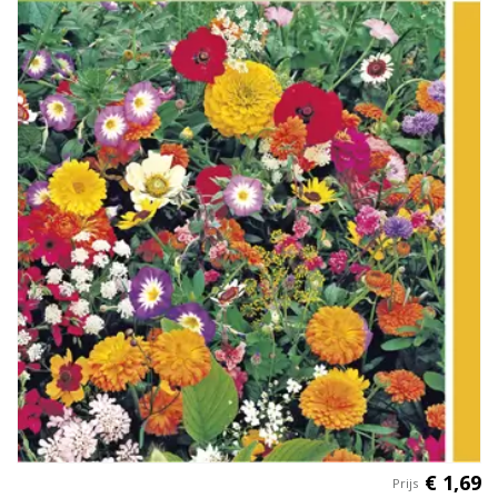
€
1
,
69
Prijs