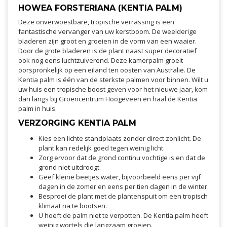
HOWEA FORSTERIANA (KENTIA PALM)
Deze onverwoestbare, tropische verrassing is een
fantastische vervanger van uw kerstboom. De weelderige
bladeren zijn groot en groeien in de vorm van een waaier.
Door de grote bladeren is de plant naast super decoratief
ook nog eens luchtzuiverend. Deze kamerpalm groeit
oorspronkelijk op een eiland ten oosten van Australië. De
Kentia palm is één van de sterkste palmen voor binnen. Wilt u
uw huis een tropische boost geven voor het nieuwe jaar, kom
dan langs bij Groencentrum Hoogeveen en haal de Kentia
palm in huis.
VERZORGING KENTIA PALM
Kies een lichte standplaats zonder direct zonlicht. De
plant kan redelijk goed tegen weinig licht.
Zorg ervoor dat de grond continu vochtige is en dat de
grond niet uitdroogt.
Geef kleine beetjes water, bijvoorbeeld eens per vijf
dagen in de zomer en eens per tien dagen in de winter.
Besproei de plant met de plantenspuit om een tropisch
klimaat na te bootsen.
U hoeft de palm niet te verpotten. De Kentia palm heeft
weinig wortels die langzaam groeien.