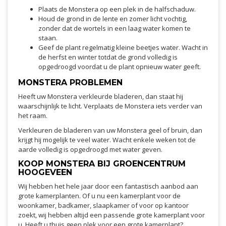
Plaats de Monstera op een plek in de halfschaduw.
Houd de grond in de lente en zomer licht vochtig,
zonder dat de wortels in een laag water komen te
staan.
Geef de plant regelmatig kleine beetjes water. Wacht in
de herfst en winter totdat de grond volledig is
opgedroogd voordat u de plant opnieuw water geeft.
MONSTERA PROBLEMEN
Heeft uw Monstera verkleurde bladeren, dan staat hij
waarschijnlijk te licht. Verplaats de Monstera iets verder van
het raam.
Verkleuren de bladeren van uw Monstera geel of bruin, dan
krijgt hij mogelijk te veel water. Wacht enkele weken tot de
aarde volledig is opgedroogd met water geven.
KOOP MONSTERA BIJ GROENCENTRUM
HOOGEVEEN
Wij hebben het hele jaar door een fantastisch aanbod aan
grote kamerplanten. Of u nu een kamerplant voor de
woonkamer, badkamer, slaapkamer of voor op kantoor
zoekt, wij hebben altijd een passende grote kamerplant voor
u. Heeft u thuis geen plek voor een grote kamerplant?