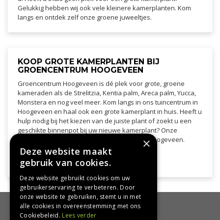
Gelukkig hebben wij ook vele kleinere kamerplanten. Kom
langs en ontdek zelf onze groene juweeltjes.
KOOP GROTE KAMERPLANTEN BIJ
GROENCENTRUM HOOGEVEEN
Groencentrum Hoogeveen is dé plek voor grote, groene
kameraden als de Strelitzia, Kentia palm, Areca palm, Yucca,
Monstera en nog veel meer. Kom langs in ons tuincentrum in
Hoogeveen en haal ook een grote kamerplant in huis. Heeft u
hulp nodig bij het kiezen van de juiste plant of zoekt u een
geschikte binnenpot bij uw nieuwe kamerplant? Onze
medewerkers helpen u graag! Kom langs in Hoogeveen.
×
Deze website maakt
Check onze openingstijden
gebruik van cookies.
Deze website gebruikt cookies om uw
gebruikerservaring te verbeteren. Door
onze website te gebruiken, stemt u in met
alle cookies in overeenstemming met ons
HANDIG
Cookiebeleid.
Lees verder