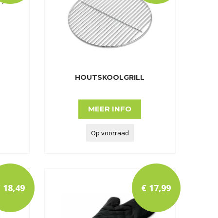
HOUTSKOOLGRILL
MEER INFO
Op voorraad
€
18
,
49
€
17
,
99