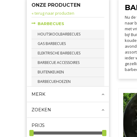
ONZE PRODUCTEN
BA
« terug naar producten
Nu de 
naar b
BARBECUES
met vr
HOUTSKOOLBARBECUES
bij! B
koude 
GAS BARBECUES
avond
assort
ELEKTRISCHE BARBECUES
ieder 
BARBECUE ACCESSOIRES
gezell
barbec
BUITENKEUKEN
BARBECUEHOEZEN
MERK
ZOEKEN
PRIJS