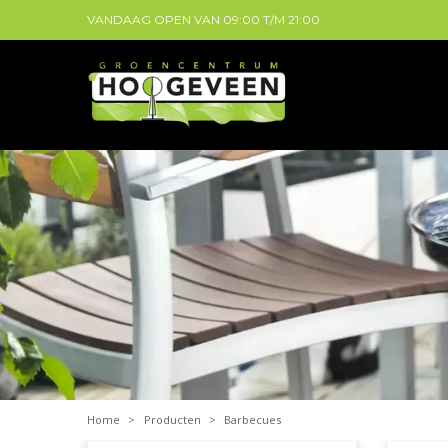
VANDAAG OPEN VAN
09:00
T/M
21:00
Home
>
Producten
>
Barbecues