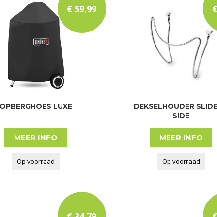
€
59
,
99
OPBERGHOES LUXE
DEKSELHOUDER SLIDE
SIDE
MEER INFO
MEER INFO
Op voorraad
Op voorraad
€
34
,
79