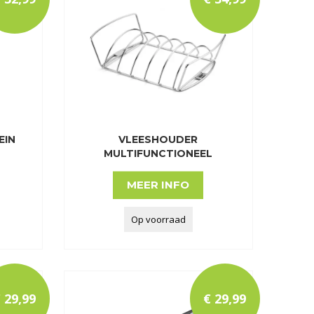
EIN
VLEESHOUDER
MULTIFUNCTIONEEL
MEER INFO
Op voorraad
€
29
,
99
€
29
,
99