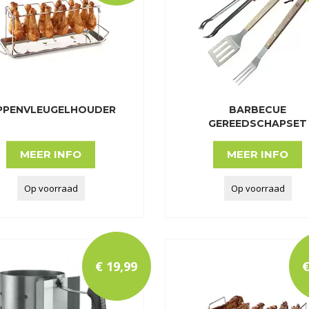
PPENVLEUGELHOUDER
BARBECUE
GEREEDSCHAPSET
MEER INFO
MEER INFO
Op voorraad
Op voorraad
€
19
,
99