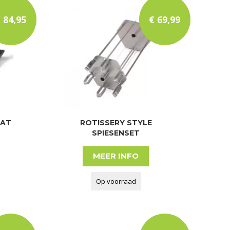
€
84
,
95
€
69
,
99
AAT
ROTISSERY STYLE
SPIESENSET
MEER INFO
Op voorraad