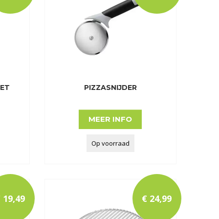
SET
PIZZASNIJDER
MEER INFO
Op voorraad
€
19
,
49
€
24
,
99