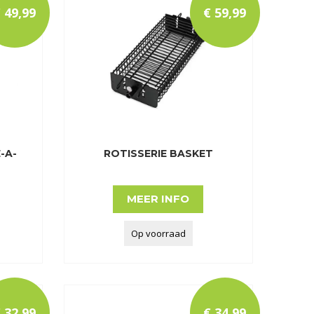
€
49
,
99
€
59
,
99
-A-
ROTISSERIE BASKET
MEER INFO
Op voorraad
€
32
,
99
€
34
,
99