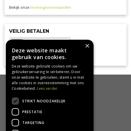
Bekijk onze
leveringsvoorwaarden
VEILIG BETALEN
×
Deze website maakt
gebruik van cookies.
Deze website gebruikt cookies om uw
gebruikerservaring te verbeteren. Door
onze website te gebruiken, stemt u in met
alle cookies in overeenstemming met ons
HANDIG
Cookiebeleid.
Lees verder
Bezorgen en afhalen
STRIKT NOODZAKELIJK
Retourbeleid
PRESTATIE
Algemene voorwaarden
Privacy Policy
TARGETING
Privacy statement