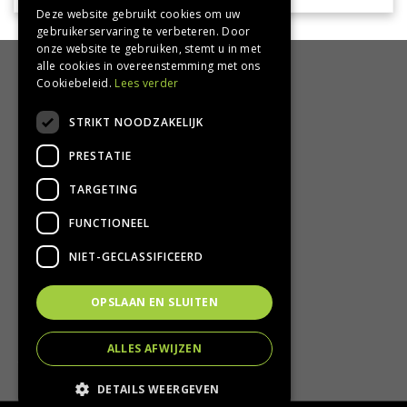
Deze website gebruikt cookies om uw
gebruikerservaring te verbeteren. Door
onze website te gebruiken, stemt u in met
alle cookies in overeenstemming met ons
HANDIG
Cookiebeleid.
Lees verder
Bezorgen en afhalen
STRIKT NOODZAKELIJK
Retourbeleid
PRESTATIE
Algemene voorwaarden
Privacy Policy
TARGETING
Privacy statement
FUNCTIONEEL
CONTACT
NIET-GECLASSIFICEERD
Groencentrum Hoogeveen
OPSLAAN EN SLUITEN
Nijstad 11
7909 HS Hoogeveen
ALLES AFWIJZEN
T.
0528-251380
E.
info@groencentrumhoogeveen.nl
DETAILS WEERGEVEN