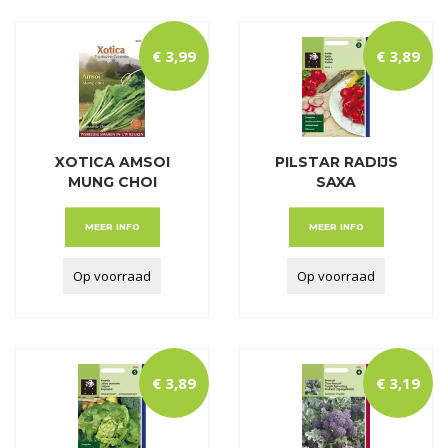
€
3
,
99
€
3
,
89
XOTICA AMSOI
PILSTAR RADIJS
MUNG CHOI
SAXA
MEER INFO
MEER INFO
Op voorraad
Op voorraad
€
3
,
89
€
3
,
19