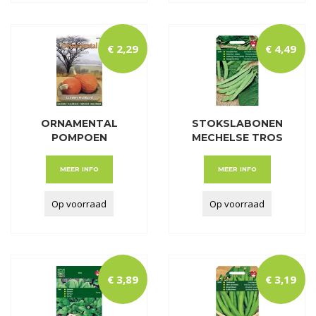
€
2
,
29
€
4
,
49
ORNAMENTAL
STOKSLABONEN
POMPOEN
MECHELSE TROS
GOLDEN HUBBAR
Z.DR.
MEER INFO
MEER INFO
Op voorraad
Op voorraad
€
3
,
89
€
3
,
19