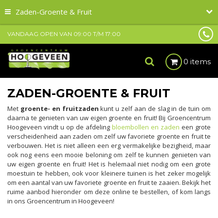
Zaden-Groente & Fruit
VANDAAG OPEN VAN
09:00
T/M
17:00
0 items
ZADEN-GROENTE & FRUIT
Met
groente- en fruitzaden
kunt u zelf aan de slag in de tuin om
daarna te genieten van uw eigen groente en fruit! Bij Groencentrum
Hoogeveen vindt u op de afdeling
bloembollen en zaden
een grote
verscheidenheid aan zaden om zelf uw favoriete groente en fruit te
verbouwen. Het is niet alleen een erg vermakelijke bezigheid, maar
ook nog eens een mooie beloning om zelf te kunnen genieten van
uw eigen groente en fruit! Het is helemaal niet nodig om een grote
moestuin te hebben, ook voor kleinere tuinen is het zeker mogelijk
om een aantal van uw favoriete groente en fruit te zaaien. Bekijk het
ruime aanbod hieronder om deze online te bestellen, of kom langs
in ons Groencentrum in Hoogeveen!