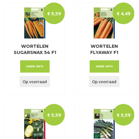
€
5
,
59
€
4
,
49
WORTELEN
WORTELEN
SUGARSNAX 54 F1
FLYAWAY F1
HYBRIDE
MEER INFO
MEER INFO
Op voorraad
Op voorraad
€
5
,
59
€
5
,
59