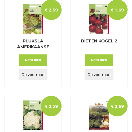
€
2
,
59
€
1
,
69
PLUKSLA
BIETEN KOGEL 2
AMERIKAANSE
ROODRAND
MEER INFO
MEER INFO
Op voorraad
Op voorraad
€
2
,
59
€
2
,
69