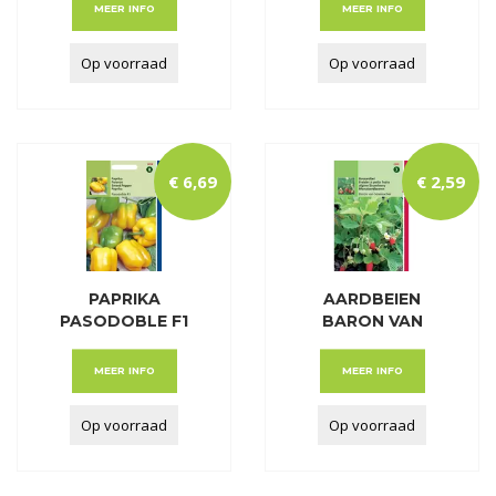
MEER INFO
MEER INFO
Op voorraad
Op voorraad
€
6
,
69
€
2
,
59
PAPRIKA
AARDBEIEN
PASODOBLE F1
BARON VAN
(GEEL)
SOLEMACHER
MEER INFO
MEER INFO
Op voorraad
Op voorraad