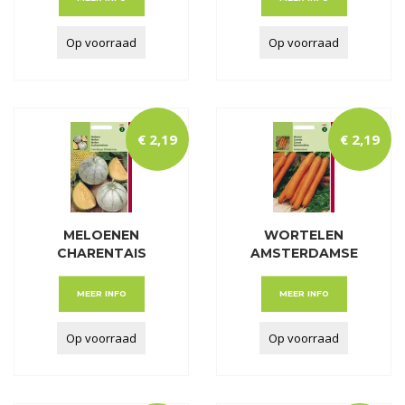
Op voorraad
Op voorraad
€
2
,
19
€
2
,
19
MELOENEN
WORTELEN
CHARENTAIS
AMSTERDAMSE
BAK 2
MEER INFO
MEER INFO
Op voorraad
Op voorraad