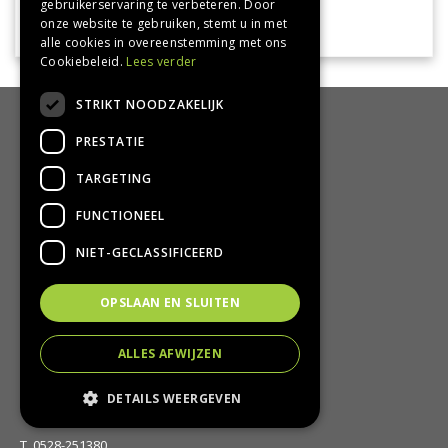
gebruikerservaring te verbeteren. Door
onze website te gebruiken, stemt u in met
alle cookies in overeenstemming met ons
Cookiebeleid.
Lees verder
STRIKT NOODZAKELIJK
HANDIG
PRESTATIE
Bezorgen en afhalen
TARGETING
Retourbeleid
FUNCTIONEEL
Algemene voorwaarden
Privacy Policy
NIET-GECLASSIFICEERD
Privacy statement
OPSLAAN EN SLUITEN
CONTACT
ALLES AFWIJZEN
Groencentrum Hoogeveen
Nijstad 11
DETAILS WEERGEVEN
7909 HS Hoogeveen
T.
0528-251380