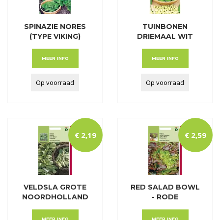
SPINAZIE NORES
TUINBONEN
(TYPE VIKING)
DRIEMAAL WIT
MEER INFO
MEER INFO
Op voorraad
Op voorraad
€
2
,
19
€
2
,
59
VELDSLA GROTE
RED SALAD BOWL
NOORDHOLLAND
- RODE
SE
EIKENBLADS
MEER INFO
MEER INFO