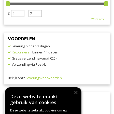
€
-
Wis selectie
VOORDELEN
Levering binnen 2 dagen
Retourneren
binnen 14 dagen
Gratis verzending vanaf €25,-
Verzending via PostNL
Bekijk onze
leveringsvoorwaarden
×
Deze website maakt
VEILIG BETALEN
gebruik van cookies.
Deze website gebruikt cookies om uw