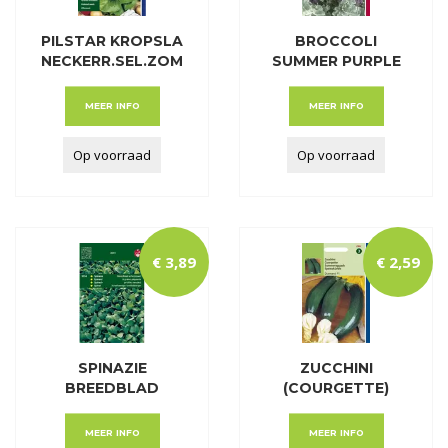
PILSTAR KROPSLA
BROCCOLI
NECKERR.SEL.ZOM
SUMMER PURPLE
E
MEER INFO
MEER INFO
Op voorraad
Op voorraad
€
3
,
89
€
2
,
59
SPINAZIE
ZUCCHINI
BREEDBLAD
(COURGETTE)
SCHERPZAAD. Z
DIAMANT F1
MEER INFO
MEER INFO