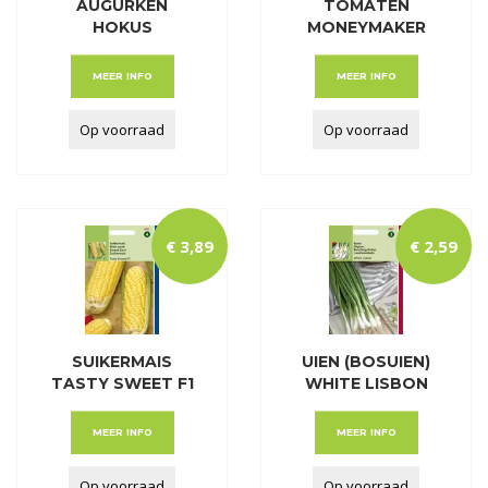
AUGURKEN
TOMATEN
HOKUS
MONEYMAKER
MEER INFO
MEER INFO
Op voorraad
Op voorraad
€
3
,
89
€
2
,
59
SUIKERMAIS
UIEN (BOSUIEN)
TASTY SWEET F1
WHITE LISBON
MEER INFO
MEER INFO
Op voorraad
Op voorraad