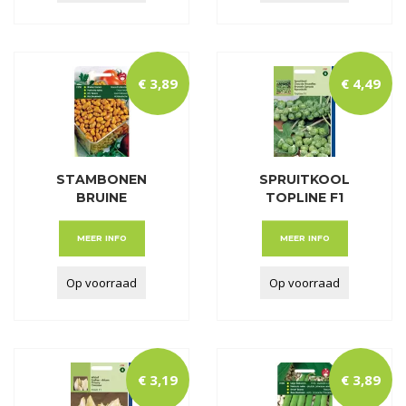
€
3
,
89
€
4
,
49
STAMBONEN
SPRUITKOOL
BRUINE
TOPLINE F1
NOORDHOLLAND
HYBRIDE
SE
MEER INFO
MEER INFO
Op voorraad
Op voorraad
€
3
,
19
€
3
,
89