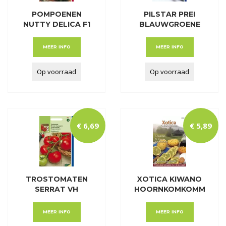
POMPOENEN
PILSTAR PREI
NUTTY DELICA F1
BLAUWGROENE
HYBRID
WINTER
MEER INFO
MEER INFO
Op voorraad
Op voorraad
€
6
,
69
€
5
,
89
TROSTOMATEN
XOTICA KIWANO
SERRAT VH
HOORNKOMKOMM
PHILIPPOS
ER
MEER INFO
MEER INFO