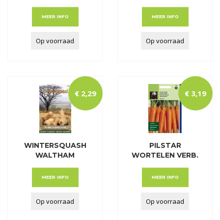
ETAMPES
MEER INFO
MEER INFO
Op voorraad
Op voorraad
€
2
,
29
€
3
,
19
WINTERSQUASH
PILSTAR
WALTHAM
WORTELEN VERB.
BUTTERNUT (
VAN NANTE
MEER INFO
MEER INFO
Op voorraad
Op voorraad