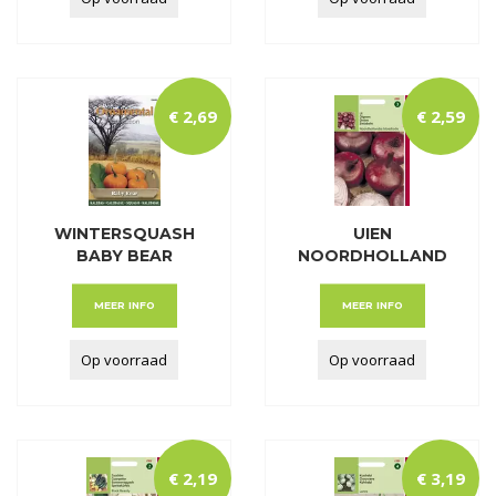
€
2
,
69
€
2
,
59
WINTERSQUASH
UIEN
BABY BEAR
NOORDHOLLAND
SE BLOEDRODE
MEER INFO
MEER INFO
Op voorraad
Op voorraad
€
2
,
19
€
3
,
19