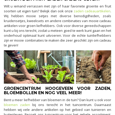
Wilt u iemand verrassen met zijn of haar favoriete groente en fruit
soorten uit eigen tuin? Bekijk dan ook onze
zaden cadeauartikelen
.
Wij hebben mooie setjes met diverse benodigdheden, zoals
kruidensetjes, kweeksets en andere combinaties van mooie cadeau
artikelen voor groen liefhebbers. Ook voor diverse gereedschappen
kunt u bij ons terecht, zodat u meteen goed te werk kunt gaan en het
onderhoud optimaal kunt uitvoeren. Voor de echte tuinliefhebbers
zijn er mooie combinaties te maken die zeer geschikt zijn om cadeau
te geven!
GROENCENTRUM HOOGEVEEN VOOR ZADEN,
BLOEMBOLLEN EN NOG VEEL MEER!
Bent u meer liefhebber van bloemen in de tuin? Dan kunt u ook voor
bloemen zaden
bij ons terecht in het tuincentrum. Daarnaast
hebben wij vele andere artikelen op het gebied van tuinieren en
buitenleven. Bezoek ons tuincentrum voor het gehele assortiment,