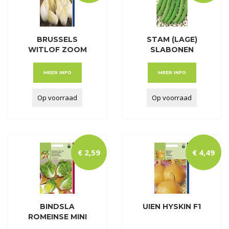
BRUSSELS
STAM (LAGE)
WITLOF ZOOM
SLABONEN
F1...KLASSE
RECORD VERB
MEER INFO
MEER INFO
Op voorraad
Op voorraad
€
2
,
59
€
4
,
49
BINDSLA
UIEN HYSKIN F1
ROMEINSE MINI
SLA - LITT