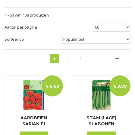
1 - 60 van 138 producten
Aantal per pagina
Sorteer op
1
2
3
€
6
,
69
€
3
,
89
AARDBEIEN
STAM (LAGE)
SARIAN F1
SLABONEN
PRELUDE Z.