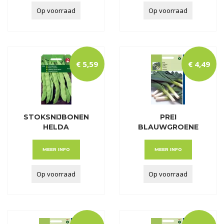
Op voorraad
Op voorraad
€
5
,
59
€
4
,
49
STOKSNIJBONEN
PREI
HELDA
BLAUWGROENE
WINTER FARINTO
MEER INFO
MEER INFO
Op voorraad
Op voorraad