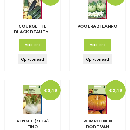
COURGETTE
KOOLRABI LANRO
BLACK BEAUTY -
VERTE D
MEER INFO
MEER INFO
Op voorraad
Op voorraad
€
3
,
19
€
2
,
19
VENKEL (ZEFA)
POMPOENEN
FINO
RODE VAN