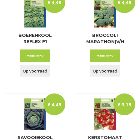
€
4
,
49
€
4
,
49
BOERENKOOL
BROCCOLI
REFLEX F1
MARATHON(V/H
PREMIUM CR
MEER INFO
MEER INFO
Op voorraad
Op voorraad
€
4
,
49
€
3
,
19
SAVOOIEKOOL
KERSTOMAAT