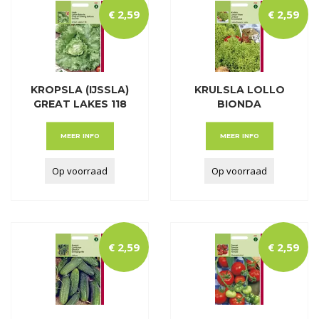
€
2
,
59
€
2
,
59
KROPSLA (IJSSLA)
KRULSLA LOLLO
GREAT LAKES 118
BIONDA
MEER INFO
MEER INFO
Op voorraad
Op voorraad
€
2
,
59
€
2
,
59