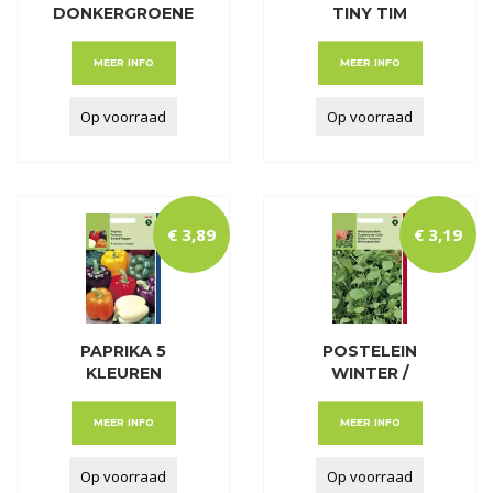
DONKERGROENE
TINY TIM
PUTJES
MEER INFO
MEER INFO
Op voorraad
Op voorraad
€
3
,
89
€
3
,
19
PAPRIKA 5
POSTELEIN
KLEUREN
WINTER /
CLAYTONIA PER
MEER INFO
MEER INFO
Op voorraad
Op voorraad