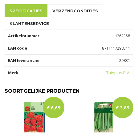
SPECIFICATIES
VERZENDCONDITIES
KLANTENSERVICE
Artikelnummer
1262358
EAN code
8711117298311
EAN leverancier
29831
Merk
Tuinplus B.V.
SOORTGELIJKE PRODUCTEN
€
6
,
69
€
3
,
89