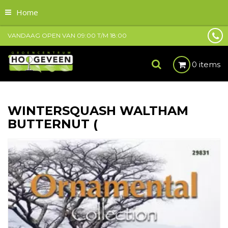
Home
VANDAAG OPEN VAN
09:00
T/M
18:00
0 items
WINTERSQUASH WALTHAM
BUTTERNUT (