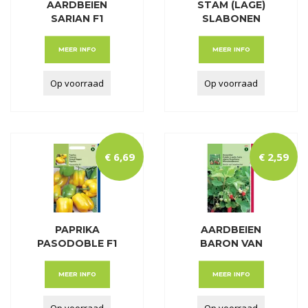
AARDBEIEN
STAM (LAGE)
SARIAN F1
SLABONEN
PRELUDE Z.
MEER INFO
MEER INFO
Op voorraad
Op voorraad
€
6
,
69
€
2
,
59
PAPRIKA
AARDBEIEN
PASODOBLE F1
BARON VAN
(GEEL)
SOLEMACHER
MEER INFO
MEER INFO