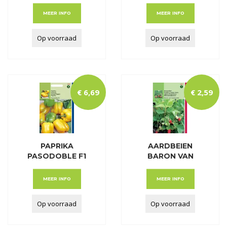
PRELUDE Z.
MEER INFO
MEER INFO
Op voorraad
Op voorraad
€
6
,
69
€
2
,
59
PAPRIKA
AARDBEIEN
PASODOBLE F1
BARON VAN
(GEEL)
SOLEMACHER
MEER INFO
MEER INFO
Op voorraad
Op voorraad