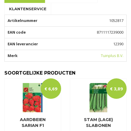
KLANTENSERVICE
Artikelnummer
1052817
EAN code
8711117239000
EAN leverancier
12390
Merk
Tuinplus B.V.
SOORTGELIJKE PRODUCTEN
€
6
,
69
€
3
,
89
AARDBEIEN
STAM (LAGE)
SARIAN F1
SLABONEN