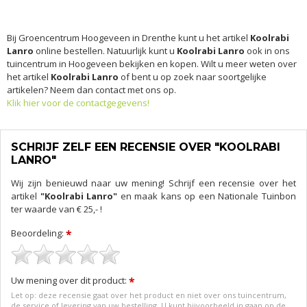
Bij Groencentrum Hoogeveen in Drenthe kunt u het artikel
Koolrabi
Lanro
online bestellen. Natuurlijk kunt u
Koolrabi Lanro
ook in ons
tuincentrum in Hoogeveen bekijken en kopen. Wilt u meer weten over
het artikel
Koolrabi Lanro
of bent u op zoek naar soortgelijke
artikelen? Neem dan contact met ons op.
Klik hier voor de contactgegevens!
SCHRIJF ZELF EEN RECENSIE OVER "KOOLRABI
LANRO"
Wij zijn benieuwd naar uw mening! Schrijf een recensie over het
artikel
"Koolrabi Lanro"
en maak kans op een Nationale Tuinbon
ter waarde van € 25,- !
Beoordeling:
*
Uw mening over dit product:
*
Let op: deze recensie gaat over het product en niet over ons tuincentrum,
de service of levering van uw bestelling. U kunt bijvoorbeeld in gaan op de