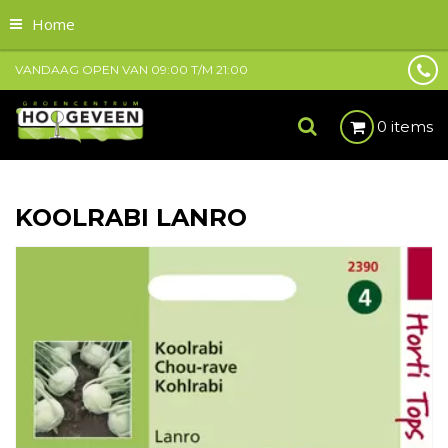
Home
VANDAAG OPEN VAN
09:00
T/M
21:00
0 items
KOOLRABI LANRO