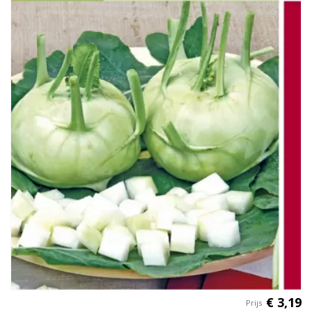
€
3
,
19
Prijs