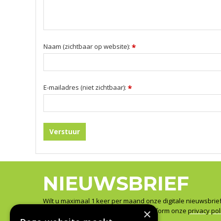
Naam (zichtbaar op website):
*
E-mailadres (niet zichtbaar):
*
NIEUWSBRIEF
Wilt u maximaal 1 keer per maand onze digitale nieuwsbrie
×
Wij slaan uw gegevens secuur op conform onze
privacy pol