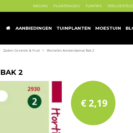
NIEUWS
PLANTENGIDS
TUINTIPS
VEELGESTEL
AANBIEDINGEN
TUINPLANTEN
MOESTUIN
BL
>
Zaden-Groente & Fruit
>
Wortelen Amsterdamse Bak 2
BAK 2
€
2
,
19