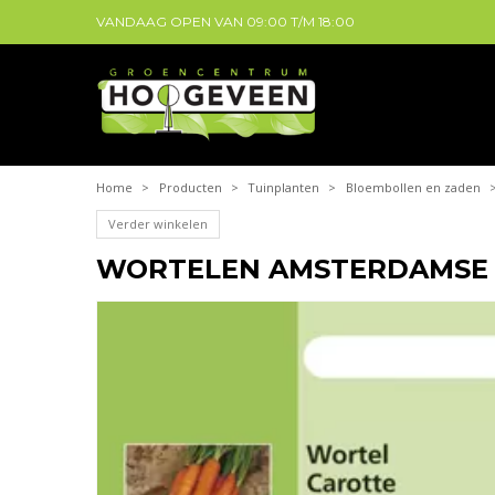
VANDAAG OPEN VAN
09:00
T/M
18:00
Home
>
Producten
>
Tuinplanten
>
Bloembollen en zaden
Verder winkelen
WORTELEN AMSTERDAMSE 