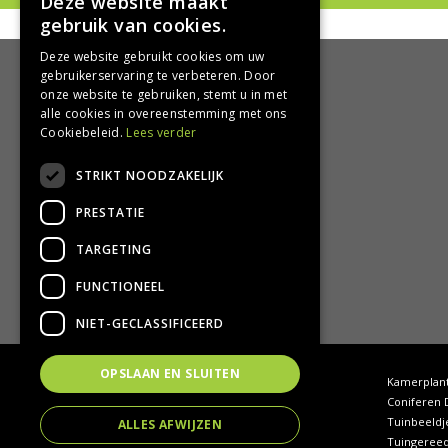
Deze website maakt
gebruik van cookies.
Deze website gebruikt cookies om uw
gebruikerservaring te verbeteren. Door
onze website te gebruiken, stemt u in met
HANDIG
alle cookies in overeenstemming met ons
Cookiebeleid.
Lees verder
Bezorgen en afhalen
STRIKT NOODZAKELIJK
Retourbeleid
Algemene voorwaarden
PRESTATIE
Privacy Policy
Privacy statement
TARGETING
FUNCTIONEEL
NIET-GECLASSIFICEERD
OPSLAAN EN SLUITEN
Tuincentrum Hoogeveen
Kamerplan
Tuincentrum Drenthe
Coniferen 
Tuinhout Drenthe
Tuinbeeldj
ALLES AFWIJZEN
Waterornamenten tuin
Tuingeree