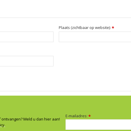
Plaats (zichtbaar op website):
*
E-mailadres:
*
f ontvangen? Meld u dan hier aan!
icy.