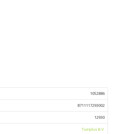
1052886
8711117293002
12930
Tuinplus B.V.