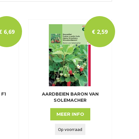
€
6
,
69
€
2
,
59
F1
AARDBEIEN BARON VAN
SOLEMACHER
MEER INFO
Op voorraad