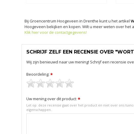
Bij Groencentrum Hoogeveen in Drenthe kunt u het artikel
W
Hoogeveen bekijken en kopen. Wilt u meer weten over het a
Klik hier voor de contactgegevens!
SCHRIJF ZELF EEN RECENSIE OVER "WOR
Wij zijn benieuwd naar uw mening! Schrijf een recensie over
Beoordeling:
*
Uw mening over dit product:
*
Let op: deze recensie gaat over het product en niet over ons tuince
eigenschappen.