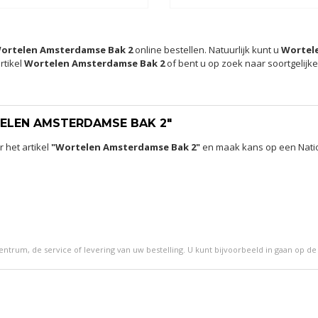
ortelen Amsterdamse Bak 2
online bestellen. Natuurlijk kunt u
Wortel
rtikel
Wortelen Amsterdamse Bak 2
of bent u op zoek naar soortgelijk
TELEN AMSTERDAMSE BAK 2"
 het artikel
"Wortelen Amsterdamse Bak 2"
en maak kans op een Nation
ntrum, de service of levering van uw bestelling. U kunt bijvoorbeeld in gaan op de 