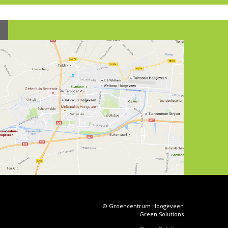
© Groencentrum Hoogeveen
Green Solutions