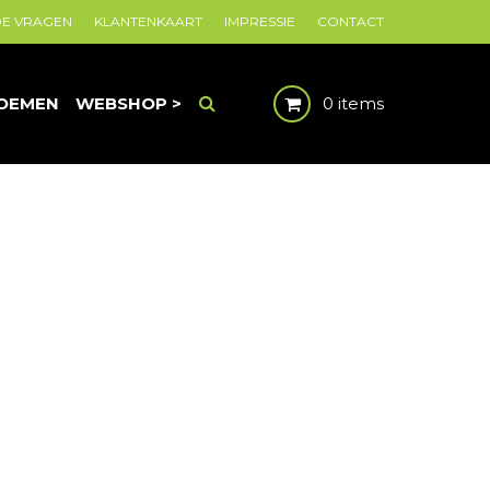
DE VRAGEN
KLANTENKAART
IMPRESSIE
CONTACT
OEMEN
WEBSHOP >
0 items