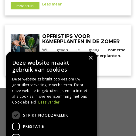
Lees meer...
moestuin
OPFRISTIPS VOOR
KAMERPLANTEN IN DE ZOMER
Wij geven je graag
zomerse
verzorgingstips voor je kamerplanten
.
×
Deze website maakt
Lees meer...
kamerplanten
gebruik van cookies.
Deze website gebruikt cookies om uw
gebruikerservaring te verbeteren. Door
onze website te gebruiken, stemt u in met
alle cookies in overeenstemming met ons
HANDIG
Cookiebeleid.
Lees verder
Bezorgen en afhalen
STRIKT NOODZAKELIJK
Retourbeleid
PRESTATIE
Algemene voorwaarden
Privacy Policy