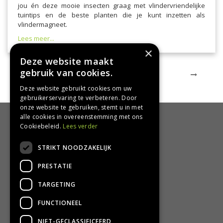
jou én deze mooie insecten graag met vlindervriendelijke
tuintips en de beste planten die je kunt inzetten als
vlindermagneet.
Lees meer...
×
Deze website maakt
gebruik van cookies.
1
2
3
4
5
Deze website gebruikt cookies om uw
gebruikerservaring te verbeteren. Door
onze website te gebruiken, stemt u in met
alle cookies in overeenstemming met ons
HANDIG
Cookiebeleid.
Lees verder
Bezorgen en afhalen
STRIKT NOODZAKELIJK
Retourbeleid
PRESTATIE
Algemene voorwaarden
Privacy Policy
TARGETING
Privacy statement
FUNCTIONEEL
CONTACT
NIET-GECLASSIFICEERD