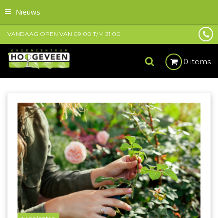
Nieuws
VANDAAG OPEN VAN
09:00
T/M
21:00
0 items