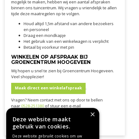
mogelijk te maken, hebben wij een aantal afspraken
binnen ons tuincentrum. Wij vragen u vriendelijk te allen
tijde deze maatregelen op te volgen.
Houd altijd 1,5m afstand van andere bezoekers
en personeel
Draag een mondkapje
Het gebruik van een winkelwagen is verplicht
Betaal bij voorkeur met pin
WINKELEN OP AFSPRAAK BIJ
GROENCENTRUM HOOGEVEEN
Wij hopen u snel te zien bij Groencentrum Hoogeveen.
Veel shopplezier!
Maak direct een winkelafspraak
.
Vragen? Neem contact met ons op door te bellen
naar
0528-251380
of stuur een e-mail
naar
info@groencentrumhoogeveen.nl
×
Deze website maakt
Bel ons tuincentrum
gebruik van cookies.
Deze website gebruikt cookies om uw