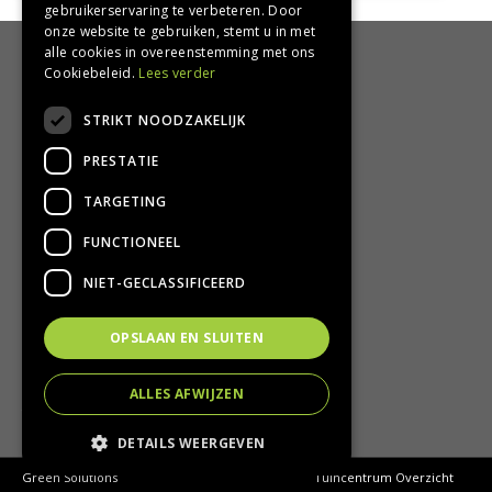
gebruikerservaring te verbeteren. Door
onze website te gebruiken, stemt u in met
alle cookies in overeenstemming met ons
HANDIG
Cookiebeleid.
Lees verder
Bezorgen en afhalen
STRIKT NOODZAKELIJK
Retourbeleid
PRESTATIE
Algemene voorwaarden
Privacy Policy
TARGETING
Privacy statement
FUNCTIONEEL
CONTACT
NIET-GECLASSIFICEERD
Groencentrum Hoogeveen
OPSLAAN EN SLUITEN
Nijstad 11
7909 HS Hoogeveen
ALLES AFWIJZEN
T.
0528-251380
E.
info@groencentrumhoogeveen.nl
DETAILS WEERGEVEN
© Groencentrum Hoogeveen
Green Solutions
Tuincentrum Overzicht
Green Solutions