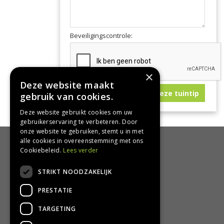
Beveiligingscontrole:
×
Deze website maakt
gebruik van cookies.
Deze website gebruikt cookies om uw
gebruikerservaring te verbeteren. Door
onze website te gebruiken, stemt u in met
alle cookies in overeenstemming met ons
HANDIG
Cookiebeleid.
Lees verder
Bezorgen en afhalen
STRIKT NOODZAKELIJK
Retourbeleid
PRESTATIE
Algemene voorwaarden
Privacy Policy
TARGETING
Privacy statement