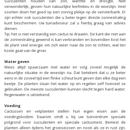
Succulenten houden van zon, warmte en droogte. Niet
verwonderlijk, gezien hun natuurlijke leefmilieu in de woestijn. Veel
soorten doen het goed op een zonnig plekje op de vensterbank. Er
zijn echter ook succulenten die u beter tegen directe zonnestraling
kunt beschermen. Uw tuinadviseur zal u hierbij graag van advies
dienen.
Tip: het is niet verstandig een cactus te draaien. De kant die niet aan
de zonnestraling gewend is kan verbranden en bovendien kost het
de plant veel energie om zich weer naar de zon te richten, wat ten
koste gaat van de groei.
Water geven
Wees altijd spaarzaam met water en volg zoveel mogelijk de
natuurlijke situatie in de woestijn na. Dat betekent dat u ze beter
eens in de zoveel tijd een flinke scheut kunt geven dan elke dag een
beetje. De planten slaan het water op en regelen zelf hoeveel ze
gebruiken. De meeste succulenten kunnen slecht tegen hard water.
Regenwater is uitstekend.
Voeding
Cactussen en vetplanten stellen hun eigen eisen aan de
voedingsbodem. Daarom vindt u bij uw tuincentrum speciale
potgrond voor succulenten en speciale cactusmest. Bemest de
planten alleen tijdens het groeiseizoen en nooit als ze in rust zijn.