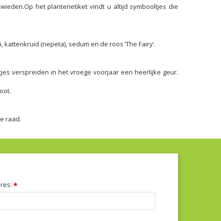
wieden.Op het plantenetiket vindt u altijd symbooltjes die
kattenkruid (nepeta), sedum en de roos ‘The Fairy’.
s verspreiden in het vroege voorjaar een heerlijke geur.
oot.
e raad.
dres:
*