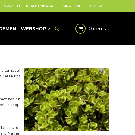
DE VRAGEN
KLANTENKAART
IMPRESSIE
CONTACT
OEMEN
WEBSHOP >
0 items
alternatief
. Deze tips
 met zon en
eeld klimop.
Plant nu de
aan. Na het