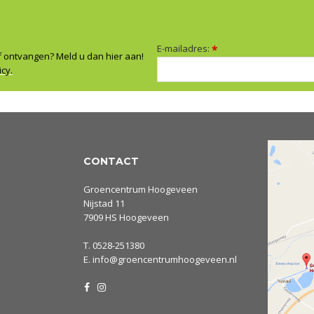
E-mailadres:
*
f ontvangen? Meld u dan hier aan!
icy.
CONTACT
Groencentrum Hoogeveen
Nijstad 11
7909 HS Hoogeveen
T.
0528-251380
E.
info@groencentrumhoogeveen.nl