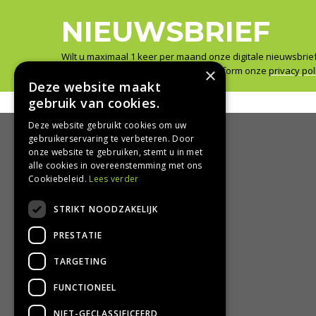
NIEUWSBRIEF
Wilt u maximaal 1 keer per maand onze digitale nieuwsbrie
×
Wij slaan uw gegevens secuur op conform onze
privacy pol
Deze website maakt
gebruik van cookies.
Deze website gebruikt cookies om uw
gebruikerservaring te verbeteren. Door
onze website te gebruiken, stemt u in met
HANDIG
alle cookies in overeenstemming met ons
Cookiebeleid.
Lees verder
Bezorgen en afhalen
STRIKT NOODZAKELIJK
Retourbeleid
Algemene voorwaarden
PRESTATIE
Privacy Policy
Privacy statement
TARGETING
FUNCTIONEEL
NIET-GECLASSIFICEERD