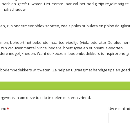
ark en geeft u water. Het eerste jaar zal het nodig zijn regelmatig te 
of halfschaduw.
zijn ondermeer phlox soorten, zoals phlox subulata en phlox douglasii, 
, behoort het bekende maartse viooltje (viola odorata). De bloementje
ijn vrouwenmantel, vinca, hedera, houttuynia en euonymus-soorten.
andere mogelijkheden. Want de keuze in bodembedekkers is inspirerend gr
r bodembedekkers wilt weten. Ze helpen u graag met handige tips en goed
egevens in om deze tuintip te delen met een vriend.
am:
*
Uw e-maila