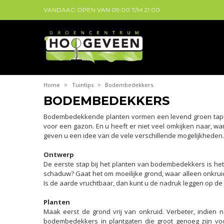
VANDAAG OPEN VAN
09:00
T/M
21:00
Home
>
Tuintips
>
Bodembedekkers
BODEMBEDEKKERS
Bodembedekkende planten vormen een levend groen tapijt i
voor een gazon. En u heeft er niet veel omkijken naar, 
geven u een idee van de vele verschillende mogelijkheden.
Ontwerp
De eerste stap bij het planten van bodembedekkers is he
schaduw? Gaat het om moeilijke grond, waar alleen onkruid 
Is de aarde vruchtbaar, dan kunt u de nadruk leggen op de 
Planten
Maak eerst de grond vrij van onkruid. Verbeter, indien
bodembedekkers in plantgaten die groot genoeg zijn vo