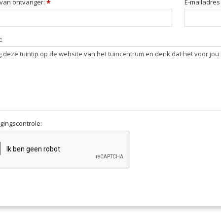
van ontvanger:
*
E-mailadres
:
igingscontrole: