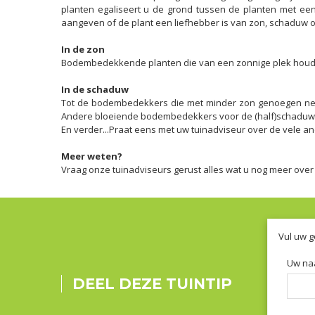
planten egaliseert u de grond tussen de planten met een h
aangeven of de plant een liefhebber is van zon, schaduw 
In de zon
Bodembedekkende planten die van een zonnige plek houden, 
In de schaduw
Tot de bodembedekkers die met minder zon genoegen nemen
Andere bloeiende bodembedekkers voor de (half)schaduw z
En verder...Praat eens met uw tuinadviseur over de vele 
Meer weten?
Vraag onze tuinadviseurs gerust alles wat u nog meer ove
Vul uw g
Uw na
DEEL DEZE TUINTIP