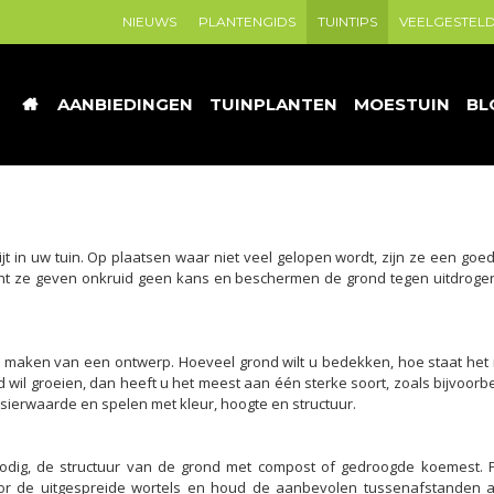
NIEUWS
PLANTENGIDS
TUINTIPS
VEELGESTEL
AANBIEDINGEN
TUINPLANTEN
MOESTUIN
BL
n uw tuin. Op plaatsen waar niet veel gelopen wordt, zijn ze een goed 
want ze geven onkruid geen kans en beschermen de grond tegen uitdrogen
t maken van een ontwerp. Hoeveel grond wilt u bedekken, hoe staat het
wil groeien, dan heeft u het meest aan één sterke soort, zoals bijvoorb
sierwaarde en spelen met kleur, hoogte en structuur.
 nodig, de structuur van de grond met compost of gedroogde koemest. 
or de uitgespreide wortels en houd de aanbevolen tussenafstanden 