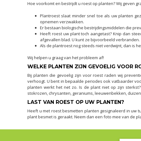
Hoe voorkomt en bestrijdt u roest op planten? Wij geven gra
Plantroest slaat minder snel toe als uw planten ge
opnemen verzwakken.
Er bestaan biologische bestrijdingsmiddelen die prev
Heeft roest uw plant toch aangetast? Knip dan stee
afgevallen blad. U kunt ze bijvoorbeeld verbranden.
Als de plantroest nog steeds niet verdwijnt, dan is 
Wij helpen u graag van het probleem af!
WELKE PLANTEN ZIJN GEVOELIG VOOR R
Bij planten die gevoelig zijn voor roest raden wij prevent
verhoogt. U bent in bepaalde periodes ook vatbaarder voor
planten werkt het net zo. Is de plant niet op zijn sterk
stokrozen, chrysanten, geraniums, leeuwenbekken, duizends
LAST VAN ROEST OP UW PLANTEN?
Heeft u met roest besmetten planten gesignaleerd in uw tu
plant besmet is geraakt. Neem dan een foto mee van de plant