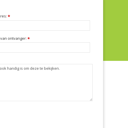
dres:
*
 van ontvanger:
*