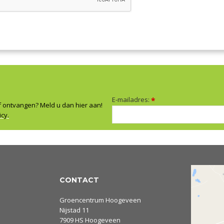
E-mailadres:
*
f ontvangen? Meld u dan hier aan!
icy.
CONTACT
Groencentrum Hoogeveen
Nijstad 11
7909 HS Hoogeveen