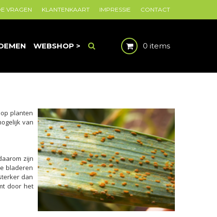
DE VRAGEN
KLANTENKAART
IMPRESSIE
CONTACT
OEMEN
WEBSHOP >
0 items
 op planten
mogelijk van
daarom zijn
de bladeren
 sterker dan
mt door het