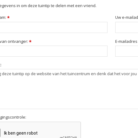
egevens in om deze tuintip te delen met een vriend.
am:
*
Uw e-maila
van ontvanger:
*
E-mailadres
:
igingscontrole: