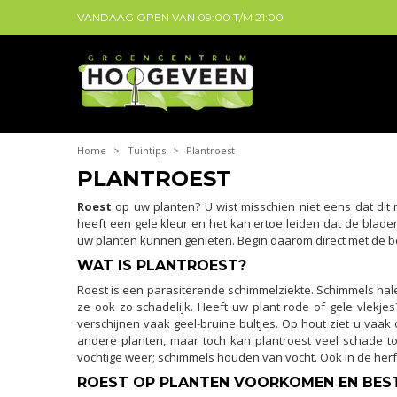
VANDAAG OPEN VAN
09:00
T/M
21:00
Home
>
Tuintips
>
Plantroest
PLANTROEST
Roest
op uw planten? U wist misschien niet eens dat dit 
heeft een gele kleur en het kan ertoe leiden dat de bladeren
uw planten kunnen genieten. Begin daarom direct met de be
WAT IS PLANTROEST?
Roest is een parasiterende schimmelziekte. Schimmels hal
ze ook zo schadelijk. Heeft uw plant rode of gele vlekj
verschijnen vaak geel-bruine bultjes. Op hout ziet u vaak 
andere planten, maar toch kan plantroest veel schade to
vochtige weer; schimmels houden van vocht. Ook in de her
ROEST OP PLANTEN VOORKOMEN EN BES