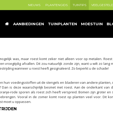
NIEUWS
PLANTENGIDS
TUINTIPS
VEELGESTEL
AANBIEDINGEN
TUINPLANTEN
MOESTUIN
BL
mogelijk was, maar roest komt zeker niet alleen voor op metalen. Roest
 vroegtijdig afvallen. Dit zou natuurlijk zonde zijn, want u wilt zo lang 
strijding wanneer u roest heeft gesignaleerd. Zo beperkt u de schade!
en hun voedingsstoffen uit de stengels en bladeren van andere planten, 
es? Dan is deze waarschijnlijk besmet met roest. Aan de onderkant van 
oranje-rode sporen als roest zich heeft verspreid. Bomen zijn groter en
ebrengen. Vooral in de zomer komt roest op planten veel voor. Dit ko
fst moet u oppassen.
TRIJDEN