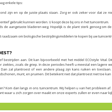
ag enkele tips:
zond zijn en op de juiste plaats staan. Zorg er ook zeker voor dat ze n
entief gebruikt kunnen worden. U koopt deze bij ons in het tuincentrum.
ds de aangetaste bladeren weg. Hopelijk is de plant sterk genoeg om de 
het raadzaam om biologische bestrijdingsmiddelen te kopen bij uw tuincent
OEST?
ief bestrijden aan. Dit kan bijvoorbeeld met het middel ECOstyle Vital.
 ziektes, zoals de griep. In deze periodes heeft u meestal een lagere w
st? Dan zal plantroest of een andere plaag zijn kans ruiken en toesla
chonen, munt, en pruimen. Dit betekent niet dat plantroest niet toe kan 
in? Kom dan langs in ons tuincentrum. Wij helpen u van het probleem af
 waar u zich zorgen over maakt en onze experts zullen er even naar kijken