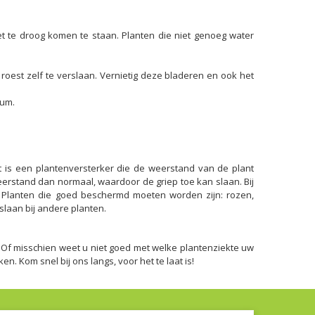
iet te droog komen te staan. Planten die niet genoeg water
roest zelf te verslaan. Vernietig deze bladeren en ook het
rum.
 Dit is een plantenversterker die de weerstand van de plant
eerstand dan normaal, waardoor de griep toe kan slaan. Bij
an. Planten die goed beschermd moeten worden zijn: rozen,
slaan bij andere planten.
. Of misschien weet u niet goed met welke plantenziekte uw
. Kom snel bij ons langs, voor het te laat is!