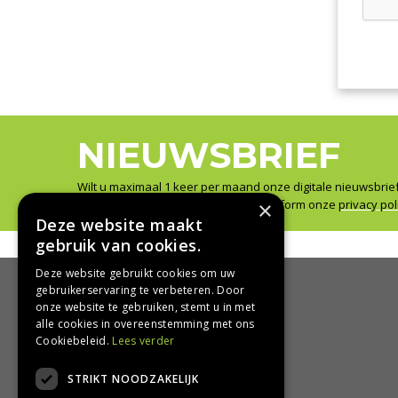
NIEUWSBRIEF
Wilt u maximaal 1 keer per maand onze digitale nieuwsbrie
×
Wij slaan uw gegevens secuur op conform onze
privacy pol
Deze website maakt
gebruik van cookies.
Deze website gebruikt cookies om uw
gebruikerservaring te verbeteren. Door
onze website te gebruiken, stemt u in met
HANDIG
alle cookies in overeenstemming met ons
Cookiebeleid.
Lees verder
Bezorgen en afhalen
STRIKT NOODZAKELIJK
Retourbeleid