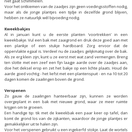
niet gaat schimmelen.
Voor het ontkiemen van de zaadjes zijn geen voedingsstoffen nodig,
maar als de jonge plantjes een tijdje in dezelfde grond blijven,
hebben ze natuurlijk wél bijvoeding nodig.
Kweekbakjes
Al in januari kunt u de eerste planten ‘voortrekken’ in een
kweekbakje. Vul een bak met zaaigrond en druk deze goed aan met
een plankje of een stukje hardboard. Zorg ervoor dat de
oppervlakte egaal is. Verdeel nu de zaadjes gelijkmatig over de bak.
Als ze erg klein zijn, kunt u ze eerst met wat zand vermengen. Breng
ten slotte met een zeef een fijn laagje aarde over de zaadjes aan,
doe het deksel erop en zet het bakje op een lichte plaats. Houd de
aarde goed vochtig - het liefst met een plantenspuit - en na 10 tot 20
dagen komen de zaailingen boven de grond.
Verspenen
Zo gauw de zaailingen hanteerbaar zijn, kunnen ze worden
overgeplant in een bak met nieuwe grond, waar ze meer ruimte
krijgen om te groeien.
Een handige tip: tik met de kweekbak een paar keer op tafel, dan
komt de grond los van de zijkanten, waardoor de jonge plantjes er
gemakkelijker uit te halen zijn.
Voor het verspenen gebruikt u een ingekerfd stokje. Laat de wortels