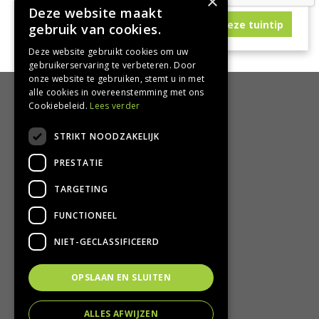
×
Deze website maakt
gebruik van cookies.
Deze website gebruikt cookies om uw
gebruikerservaring te verbeteren. Door
onze website te gebruiken, stemt u in met
alle cookies in overeenstemming met ons
HANDIG
Cookiebeleid.
Lees verder
Bezorgen en afhalen
STRIKT NOODZAKELIJK
Retourbeleid
PRESTATIE
Algemene voorwaarden
Privacy Policy
TARGETING
Privacy statement
FUNCTIONEEL
CONTACT
NIET-GECLASSIFICEERD
Groencentrum Hoogeveen
OPSLAAN EN SLUITEN
Nijstad 11
7909 HS Hoogeveen
ALLES AFWIJZEN