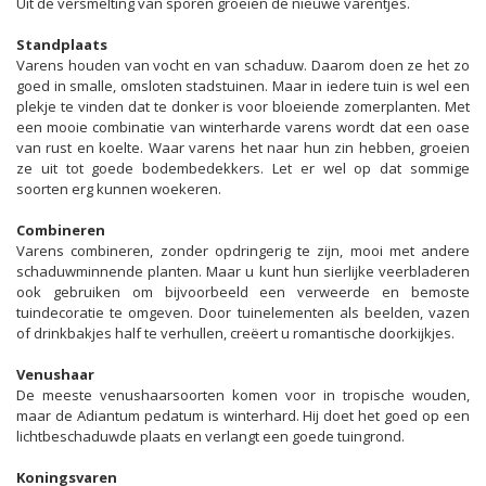
Uit de versmelting van sporen groeien de nieuwe varentjes.
Standplaats
Varens houden van vocht en van schaduw. Daarom doen ze het zo
goed in smalle, omsloten stadstuinen. Maar in iedere tuin is wel een
plekje te vinden dat te donker is voor bloeiende zomerplanten. Met
een mooie combinatie van winterharde varens wordt dat een oase
van rust en koelte. Waar varens het naar hun zin hebben, groeien
ze uit tot goede bodembedekkers. Let er wel op dat sommige
soorten erg kunnen woekeren.
Combineren
Varens combineren, zonder opdringerig te zijn, mooi met andere
schaduwminnende planten. Maar u kunt hun sierlijke veerbladeren
ook gebruiken om bijvoorbeeld een verweerde en bemoste
tuindecoratie te omgeven. Door tuinelementen als beelden, vazen
of drinkbakjes half te verhullen, creëert u romantische doorkijkjes.
Venushaar
De meeste venushaarsoorten komen voor in tropische wouden,
maar de Adiantum pedatum is winterhard. Hij doet het goed op een
lichtbeschaduwde plaats en verlangt een goede tuingrond.
Koningsvaren