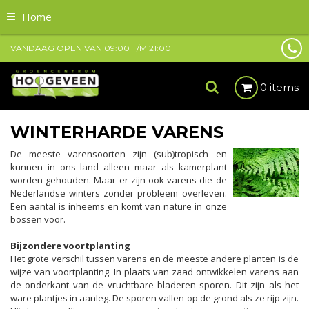
Home
VANDAAG OPEN VAN
09:00
T/M
21:00
0 items
WINTERHARDE VARENS
De meeste varensoorten zijn (sub)tropisch en
kunnen in ons land alleen maar als kamerplant
worden gehouden. Maar er zijn ook varens die de
Nederlandse winters zonder probleem overleven.
Een aantal is inheems en komt van nature in onze
bossen voor.
Bijzondere voortplanting
Het grote verschil tussen varens en de meeste andere planten is de
wijze van voortplanting. In plaats van zaad ontwikkelen varens aan
de onderkant van de vruchtbare bladeren sporen. Dit zijn als het
ware plantjes in aanleg. De sporen vallen op de grond als ze rijp zijn.