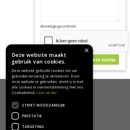
Beveiligingscontrole:
×
Deze website maakt
gebruik van cookies.
Deze website gebruikt cookies om uw
gebruikerservaring te verbeteren. Door
onze website te gebruiken, stemt u in met
alle cookies in overeenstemming met ons
HANDIG
Cookiebeleid.
Lees verder
Bezorgen en afhalen
STRIKT NOODZAKELIJK
Retourbeleid
PRESTATIE
Algemene voorwaarden
Privacy Policy
TARGETING
Privacy statement