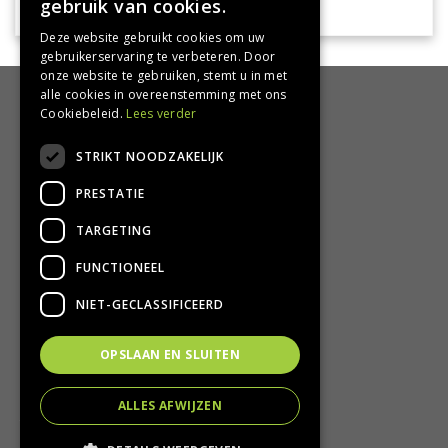
gebruik van cookies.
Deze website gebruikt cookies om uw
gebruikerservaring te verbeteren. Door
onze website te gebruiken, stemt u in met
alle cookies in overeenstemming met ons
HANDIG
Cookiebeleid.
Lees verder
Bezorgen en afhalen
STRIKT NOODZAKELIJK
Retourbeleid
PRESTATIE
Algemene voorwaarden
Privacy Policy
TARGETING
Privacy statement
FUNCTIONEEL
CONTACT
NIET-GECLASSIFICEERD
Groencentrum Hoogeveen
OPSLAAN EN SLUITEN
Nijstad 11
7909 HS Hoogeveen
ALLES AFWIJZEN
T.
0528-251380
E.
info@groencentrumhoogeveen.nl