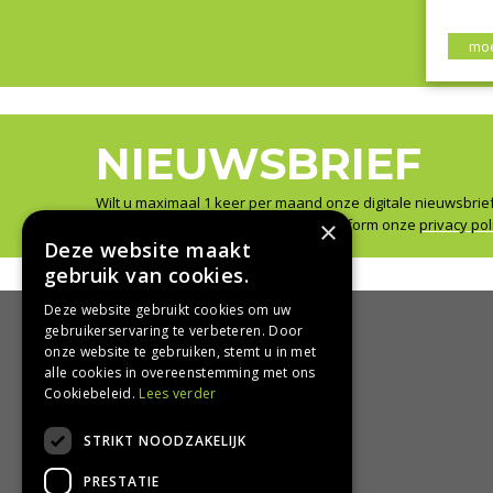
moe
NIEUWSBRIEF
Wilt u maximaal 1 keer per maand onze digitale nieuwsbrie
Wij slaan uw gegevens secuur op conform onze
×
privacy pol
Deze website maakt
gebruik van cookies.
Deze website gebruikt cookies om uw
gebruikerservaring te verbeteren. Door
onze website te gebruiken, stemt u in met
HANDIG
alle cookies in overeenstemming met ons
Cookiebeleid.
Lees verder
Bezorgen en afhalen
STRIKT NOODZAKELIJK
Retourbeleid
Algemene voorwaarden
PRESTATIE