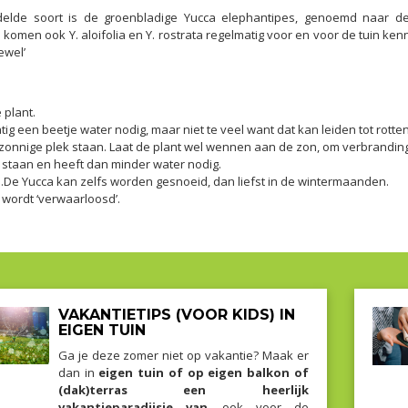
ndelde soort is de groenbladige Yucca elephantipes, genoemd naar de
 komen ook Y. aloifolia en Y. rostrata regelmatig voor en voor de tuin ken
ewel’
 plant.
tig een beetje water nodig, maar niet te veel want dat kan leiden tot rott
 zonnige plek staan. Laat de plant wel wennen aan de zon, om verbrandi
l staan en heeft dan minder water nodig.
.De Yucca kan zelfs worden gesnoeid, dan liefst in de wintermaanden.
wordt ‘verwaarloosd’.
VAKANTIETIPS (VOOR KIDS) IN
EIGEN TUIN
Ga je deze zomer niet op vakantie? Maak er
dan in
eigen tuin of op eigen balkon of
(dak)terras een heerlijk
vakantieparadijsje van
, ook voor de