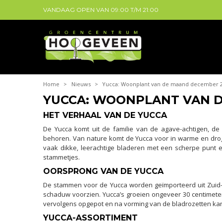
VANDAAG OPEN VAN
09:00
T/M
21:00
Home
>
Nieuws
>
Yucca: Woonplant van de maand december 
YUCCA: WOONPLANT VAN 
HET VERHAAL VAN DE YUCCA
De Yucca komt uit de familie van de agave-achtigen, d
behoren. Van nature komt de Yucca voor in warme en drog
vaak dikke, leerachtige bladeren met een scherpe punt 
stammetjes.
OORSPRONG VAN DE YUCCA
De stammen voor de Yucca worden geïmporteerd uit Zuid-A
schaduw voorzien. Yucca’s groeien ongeveer 30 centimeter
vervolgens opgepot en na vorming van de bladrozetten ka
YUCCA-ASSORTIMENT