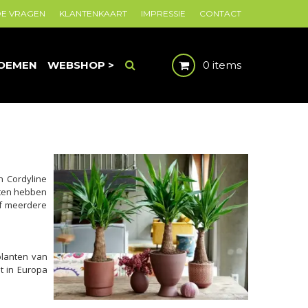
DE VRAGEN
KLANTENKAART
IMPRESSIE
CONTACT
OEMEN
WEBSHOP >
0 items
n Cordyline
nten hebben
of meerdere
planten van
t in Europa