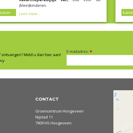
(klein)kinderen.
stuin
kame
Lees meer...
E-mailadres:
*
f ontvangen? Meld u dan hier aan!
icy.
CONTACT
Groencentrum Hoogeveen
Nijstad 11
7909 HS Hoogeveen