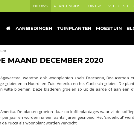
NIEUWS
PLANTENGIDS
TUINTIPS
VEELGESTEL
AANBIEDINGEN
TUINPLANTEN
MOESTUIN
BL
2020
DE MAAND DECEMBER 2020
e Agavaceae, waartoe ook woonplanten zoals Dracaena, Beaucarnea e
e gebieden in Noord- en Zuid-Amerika en het Caribisch gebied. De pla
en witte bloemen. Deze bladeren groeien zo uit de aarde of aan één 
merika. De planten groeien daar op koffieplantages waar zij de koffie
 per jaar en worden na een aantal jaren gesnoeid. Het ‘snoeihout’ word
n de Yucca als woonplant worden verkocht.