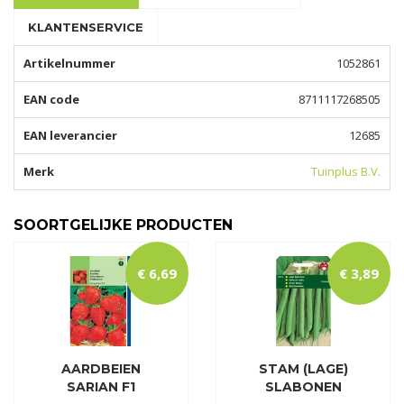
KLANTENSERVICE
Artikelnummer
1052861
EAN code
8711117268505
EAN leverancier
12685
Merk
Tuinplus B.V.
SOORTGELIJKE PRODUCTEN
€
6
,
69
€
3
,
89
AARDBEIEN
STAM (LAGE)
SARIAN F1
SLABONEN