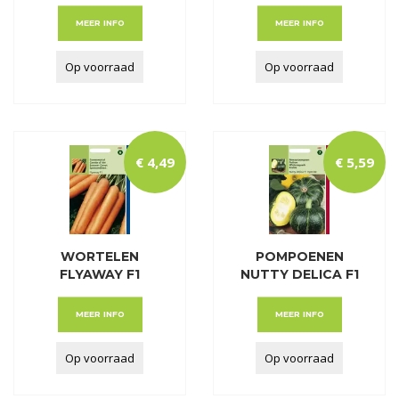
PRELUDE Z.
MEER INFO
MEER INFO
Op voorraad
Op voorraad
€
4
,
49
€
5
,
59
WORTELEN
POMPOENEN
FLYAWAY F1
NUTTY DELICA F1
HYBRIDE
HYBRID
MEER INFO
MEER INFO
Op voorraad
Op voorraad