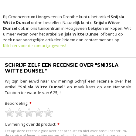
Bij Groencentrum Hoogeveen in Drenthe kunt u het artikel
Snijsla
Witte Dunsel
online bestellen. Natuurlijk kunt u
Snijsla Witte
Dunsel
ook in ons tuincentrum in Hoogeveen bekijken en kopen. Wilt
u meer weten over het artikel
Snijsla Witte Dunsel
of bent u op
zoek naar soortgelijke artikelen? Neem dan contact met ons op.
Klik hier voor de contactgegevens!
SCHRIJF ZELF EEN RECENSIE OVER "SNIJSLA
WITTE DUNSEL"
Wij zijn benieuwd naar uw mening! Schrijf een recensie over het
artikel
"Snijsla Witte Dunsel"
en maak kans op een Nationale
Tuinbon ter waarde van € 25,- !
Beoordeling:
*
Uw mening over dit product:
*
Let op: deze recensie gaat over het product en niet over ons tuincentrum,
de service of levering van uw bestelling. U kunt bijvoorbeeld in gaan op de