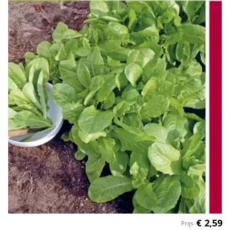
€
2
,
59
Prijs