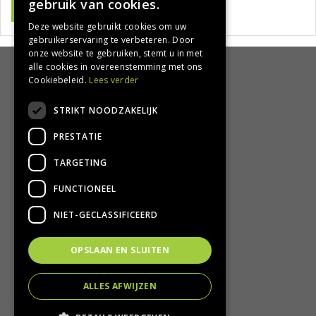
gebruik van cookies.
Deze website gebruikt cookies om uw
gebruikerservaring te verbeteren. Door
onze website te gebruiken, stemt u in met
alle cookies in overeenstemming met ons
HANDIG
Cookiebeleid.
Lees verder
Bezorgen en afhalen
STRIKT NOODZAKELIJK
Retourbeleid
PRESTATIE
Algemene voorwaarden
Privacy Policy
TARGETING
Privacy statement
FUNCTIONEEL
CONTACT
NIET-GECLASSIFICEERD
Groencentrum Hoogeveen
OPSLAAN EN SLUITEN
Nijstad 11
7909 HS Hoogeveen
ALLES AFWIJZEN
T.
0528-251380
E.
info@groencentrumhoogeveen.nl