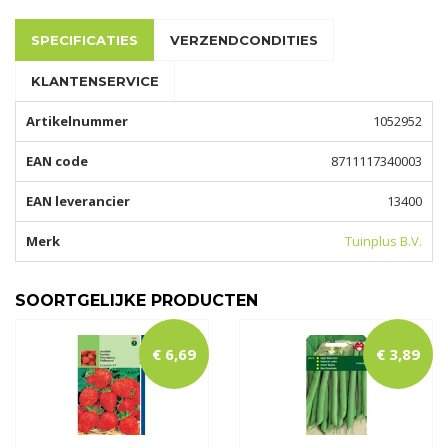
SPECIFICATIES
VERZENDCONDITIES
KLANTENSERVICE
Artikelnummer
1052952
EAN code
8711117340003
EAN leverancier
13400
Merk
Tuinplus B.V.
SOORTGELIJKE PRODUCTEN
€
6
,
69
€
3
,
89