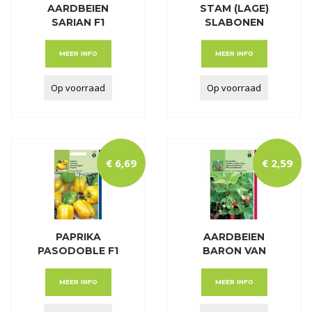
AARDBEIEN
STAM (LAGE)
SARIAN F1
SLABONEN
PRELUDE Z.
MEER INFO
MEER INFO
Op voorraad
Op voorraad
€
6
,
69
€
2
,
59
PAPRIKA
AARDBEIEN
PASODOBLE F1
BARON VAN
(GEEL)
SOLEMACHER
MEER INFO
MEER INFO