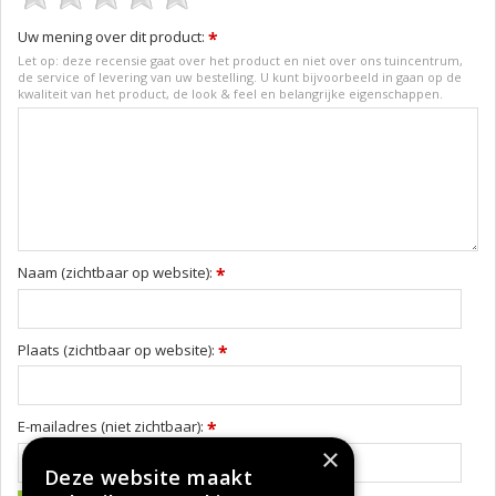
Uw mening over dit product:
*
Let op: deze recensie gaat over het product en niet over ons tuincentrum,
de service of levering van uw bestelling. U kunt bijvoorbeeld in gaan op de
kwaliteit van het product, de look & feel en belangrijke eigenschappen.
Naam (zichtbaar op website):
*
Plaats (zichtbaar op website):
*
E-mailadres (niet zichtbaar):
*
×
Deze website maakt