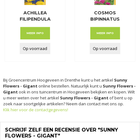
ACHILLEA
COSMOS
FILIPENDULA
BIPINNATUS
CLOTH OF GOLD
SONATA
GEMENGD
MEER INFO
MEER INFO
Op voorraad
Op voorraad
Bij Groencentrum Hoogeveen in Drenthe kunt u het artikel
Sunny
Flowers - Gigant
online bestellen. Natuurlijk kunt u
Sunny Flowers -
Gigant
ook in ons tuincentrum in Hoogeveen bekijken en kopen. Wilt
u meer weten over het artikel
Sunny Flowers - Gigant
of bent u op
zoek naar soortgelijke artikelen? Neem dan contact met ons op.
Klik hier voor de contactgegevens!
SCHRIJF ZELF EEN RECENSIE OVER "SUNNY
FLOWERS - GIGANT"