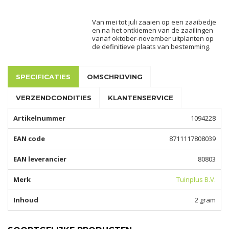
Van mei tot juli zaaien op een zaaibedje
en na het ontkiemen van de zaailingen
vanaf oktober-november uitplanten op
de definitieve plaats van bestemming.
SPECIFICATIES
OMSCHRIJVING
VERZENDCONDITIES
KLANTENSERVICE
Artikelnummer
1094228
EAN code
8711117808039
EAN leverancier
80803
Merk
Tuinplus B.V.
Inhoud
2 gram