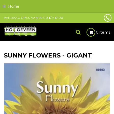
Home
VANDAAG OPEN VAN
09:00
T/M
17:00
0 items
SUNNY FLOWERS - GIGANT