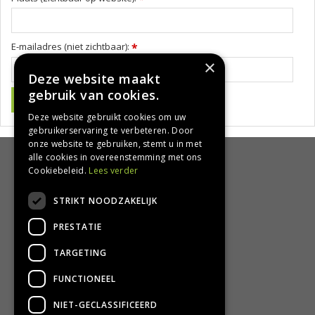
E-mailadres (niet zichtbaar):
*
×
Deze website maakt
gebruik van cookies.
Deze website gebruikt cookies om uw
gebruikerservaring te verbeteren. Door
onze website te gebruiken, stemt u in met
alle cookies in overeenstemming met ons
HANDIG
Cookiebeleid.
Lees verder
Bezorgen en afhalen
STRIKT NOODZAKELIJK
Retourbeleid
PRESTATIE
Algemene voorwaarden
Privacy Policy
TARGETING
Privacy statement
FUNCTIONEEL
CONTACT
NIET-GECLASSIFICEERD