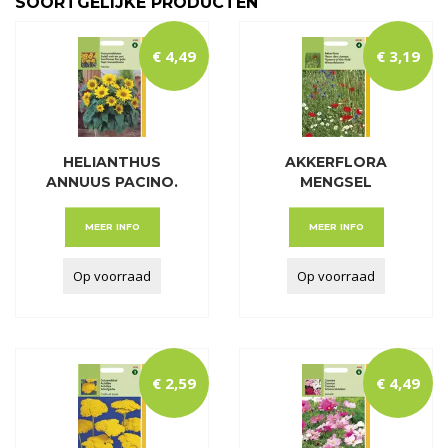
SOORTGELIJKE PRODUCTEN
€
4
,
49
€
3
,
19
HELIANTHUS
AKKERFLORA
ANNUUS PACINO.
MENGSEL
LAGE P
MEER INFO
MEER INFO
Op voorraad
Op voorraad
€
2
,
59
€
4
,
49