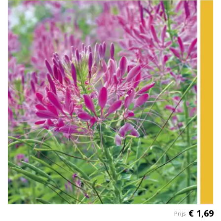
€
1
,
69
Prijs