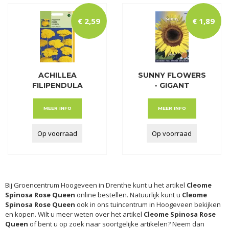
€
2
,
59
€
1
,
89
ACHILLEA
SUNNY FLOWERS
FILIPENDULA
- GIGANT
CLOTH OF GOLD
MEER INFO
MEER INFO
Op voorraad
Op voorraad
Bij Groencentrum Hoogeveen in Drenthe kunt u het artikel
Cleome
Spinosa Rose Queen
online bestellen. Natuurlijk kunt u
Cleome
Spinosa Rose Queen
ook in ons tuincentrum in Hoogeveen bekijken
en kopen. Wilt u meer weten over het artikel
Cleome Spinosa Rose
Queen
of bent u op zoek naar soortgelijke artikelen? Neem dan