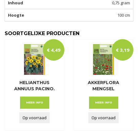
Inhoud
0,75 gram
Hoogte
100 cm
SOORTGELIJKE PRODUCTEN
€
4
,
49
€
3
,
19
HELIANTHUS
AKKERFLORA
ANNUUS PACINO.
MENGSEL
LAGE P
MEER INFO
MEER INFO
Op voorraad
Op voorraad