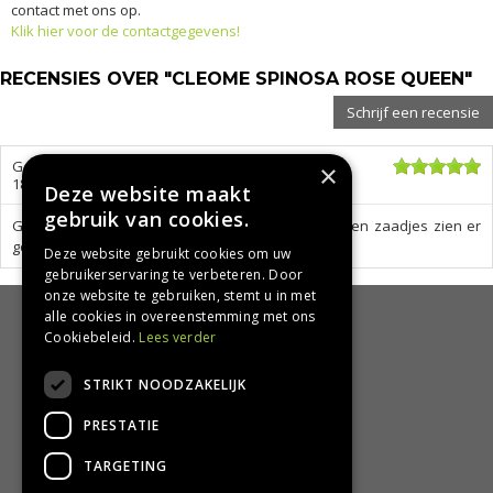
contact met ons op.
Klik hier voor de contactgegevens!
RECENSIES OVER "CLEOME SPINOSA ROSE QUEEN"
Schrijf een recensie
Geschreven door
Nova familly
uit Barendrecht op
×
18-08-19
Deze website maakt
gebruik van cookies.
Goede service en snelle bezorging en de zakjes en zaadjes zien er
goed uit
Deze website gebruikt cookies om uw
gebruikerservaring te verbeteren. Door
onze website te gebruiken, stemt u in met
alle cookies in overeenstemming met ons
HANDIG
Cookiebeleid.
Lees verder
Bezorgen en afhalen
STRIKT NOODZAKELIJK
Retourbeleid
PRESTATIE
Algemene voorwaarden
Privacy Policy
TARGETING
Privacy statement