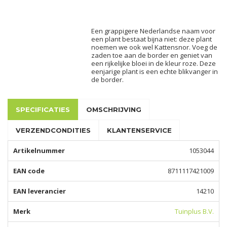
Een grappigere Nederlandse naam voor
een plant bestaat bijna niet: deze plant
noemen we ook wel Kattensnor. Voeg de
zaden toe aan de border en geniet van
een rijkelijke bloei in de kleur roze. Deze
eenjarige plant is een echte blikvanger in
de border.
SPECIFICATIES
OMSCHRIJVING
VERZENDCONDITIES
KLANTENSERVICE
Artikelnummer
1053044
EAN code
8711117421009
EAN leverancier
14210
Merk
Tuinplus B.V.