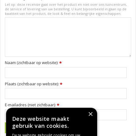
Let op: deze recensie gaat over het product en niet over ons tuincentrum,
de service of levering van uw bestelling. U kunt bijvoorbeeld in gaan op de
kwaliteit van het product, de look & feel en belangrijke eigenschappen.
Naam (zichtbaar op website):
*
Plaats (zichtbaar op website):
*
E-mailadres (niet zichtbaar):
*
×
Deze website maakt
gebruik van cookies.
Deze website gebruikt cookies om uw