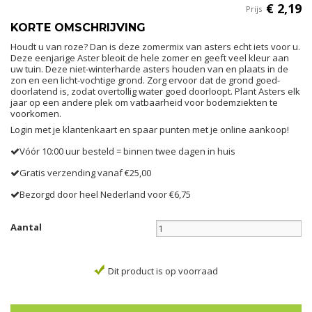
€
2
,
19
Prijs
KORTE OMSCHRIJVING
Houdt u van roze? Dan is deze zomermix van asters echt iets voor u.
Deze eenjarige Aster bleoit de hele zomer en geeft veel kleur aan
uw tuin. Deze niet-winterharde asters houden van en plaats in de
zon en een licht-vochtige grond. Zorg ervoor dat de grond goed-
doorlatend is, zodat overtollig water goed doorloopt. Plant Asters elk
jaar op een andere plek om vatbaarheid voor bodemziekten te
voorkomen.
Login met je klantenkaart en spaar punten met je online aankoop!
Vóór 10:00 uur besteld = binnen twee dagen in huis
Gratis verzending vanaf €25,00
Bezorgd door heel Nederland voor €6,75
Aantal
Dit product is op voorraad