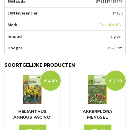
EAN code
8711117413806
EAN leverancier
14138
Merk
Tuinplus B.V.
Inhoud
2 gram
Hoogte
15-25 cm
SOORTGELIJKE PRODUCTEN
€
4
,
49
€
3
,
19
HELIANTHUS
AKKERFLORA
ANNUUS PACINO.
MENGSEL
LAGE P