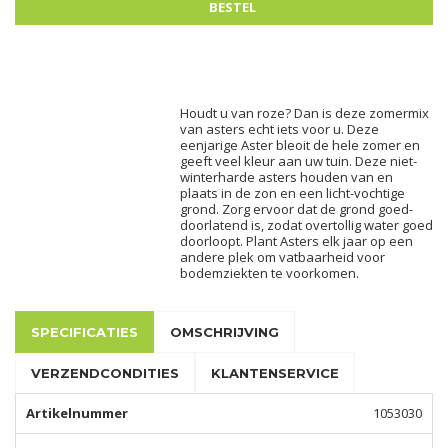
Houdt u van roze? Dan is deze zomermix
van asters echt iets voor u. Deze
eenjarige Aster bleoit de hele zomer en
geeft veel kleur aan uw tuin. Deze niet-
winterharde asters houden van en
plaats in de zon en een licht-vochtige
grond. Zorg ervoor dat de grond goed-
doorlatend is, zodat overtollig water goed
doorloopt. Plant Asters elk jaar op een
andere plek om vatbaarheid voor
bodemziekten te voorkomen.
SPECIFICATIES
OMSCHRIJVING
VERZENDCONDITIES
KLANTENSERVICE
Artikelnummer
1053030