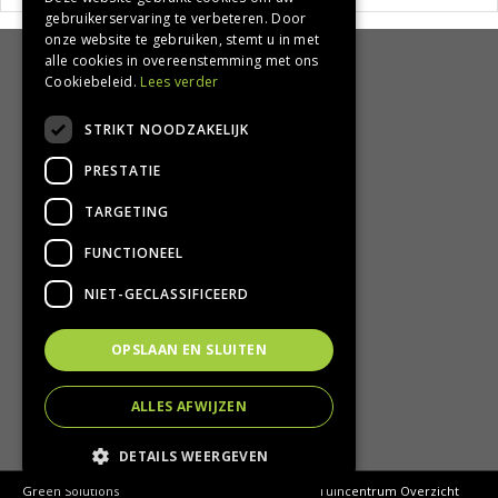
gebruikerservaring te verbeteren. Door
onze website te gebruiken, stemt u in met
alle cookies in overeenstemming met ons
HANDIG
Cookiebeleid.
Lees verder
Bezorgen en afhalen
STRIKT NOODZAKELIJK
Retourbeleid
PRESTATIE
Algemene voorwaarden
Privacy Policy
TARGETING
Privacy statement
FUNCTIONEEL
CONTACT
NIET-GECLASSIFICEERD
Groencentrum Hoogeveen
OPSLAAN EN SLUITEN
Nijstad 11
7909 HS Hoogeveen
ALLES AFWIJZEN
T.
0528-251380
E.
info@groencentrumhoogeveen.nl
DETAILS WEERGEVEN
© Groencentrum Hoogeveen
Green Solutions
Tuincentrum Overzicht