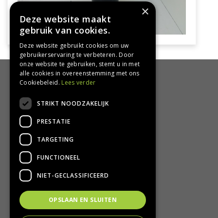
×
Deze website maakt
gebruik van cookies.
Deze website gebruikt cookies om uw
gebruikerservaring te verbeteren. Door
onze website te gebruiken, stemt u in met
alle cookies in overeenstemming met ons
HANDIG
Cookiebeleid.
Lees verder
Bezorgen en afhalen
STRIKT NOODZAKELIJK
Retourbeleid
PRESTATIE
Algemene voorwaarden
Privacy Policy
TARGETING
Privacy statement
FUNCTIONEEL
CONTACT
NIET-GECLASSIFICEERD
Groencentrum Hoogeveen
OPSLAAN EN SLUITEN
Nijstad 11
7909 HS Hoogeveen