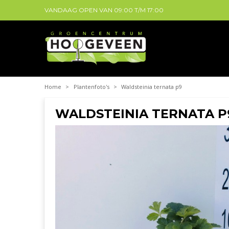
VANDAAG OPEN VAN
09:00
T/M
17:00
Home
>
Plantenfoto's
>
Waldsteinia ternata p9
WALDSTEINIA TERNATA P