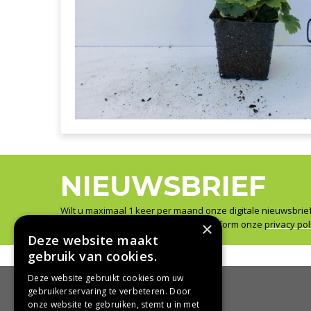
NIEUWSBRIEF
Wilt u maximaal 1 keer per maand onze digitale nieuwsbrie
Wij slaan uw gegevens secuur op conform onze
×
privacy pol
Deze website maakt
gebruik van cookies.
Deze website gebruikt cookies om uw
gebruikerservaring te verbeteren. Door
onze website te gebruiken, stemt u in met