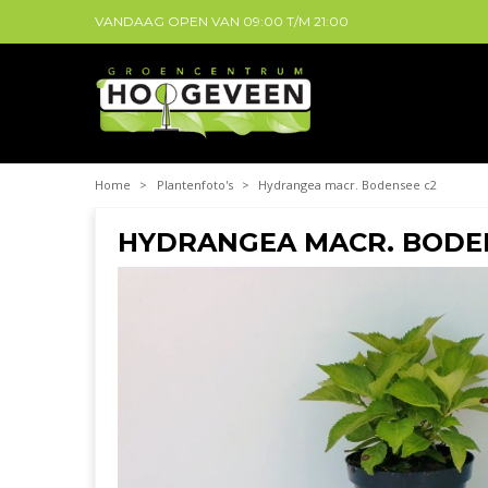
VANDAAG OPEN VAN
09:00
T/M
21:00
Home
>
Plantenfoto's
>
Hydrangea macr. Bodensee c2
HYDRANGEA MACR. BODE