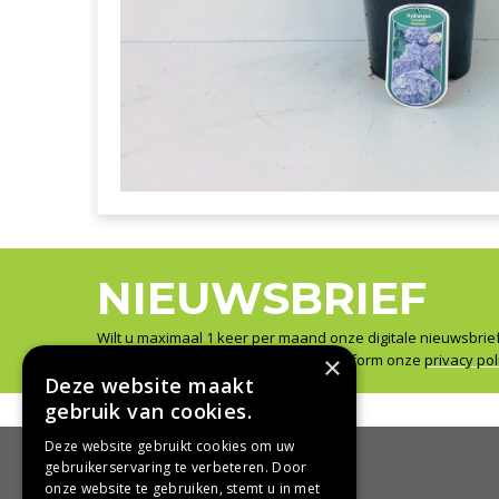
NIEUWSBRIEF
Wilt u maximaal 1 keer per maand onze digitale nieuwsbrie
Wij slaan uw gegevens secuur op conform onze
×
privacy pol
Deze website maakt
gebruik van cookies.
Deze website gebruikt cookies om uw
gebruikerservaring te verbeteren. Door
onze website te gebruiken, stemt u in met