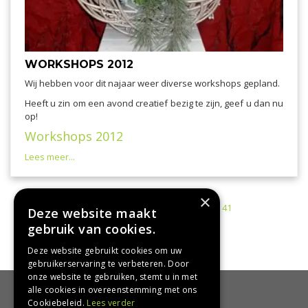
WORKSHOPS 2012
Wij hebben voor dit najaar weer diverse workshops gepland.
Heeft u zin om een avond creatief bezig te zijn, geef u dan nu
op!
Workshops 2012
Lees meer...
×
1
37
38
39
40
41
Deze website maakt
gebruik van cookies.
42
Deze website gebruikt cookies om uw
gebruikerservaring te verbeteren. Door
onze website te gebruiken, stemt u in met
alle cookies in overeenstemming met ons
HANDIG
Cookiebeleid.
Lees verder