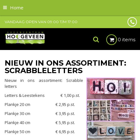
Home
VANDAAG OPEN VAN
09:00
T/M
17:00
0 items
NIEUW IN ONS ASSORTIMENT:
SCRABBLELETTERS
Nieuw in ons assortiment: Scrabble
letters
Letters & Leestekens € 1,00 p.st.
Plankje 20 cm € 2,95 p.st.
Plankje 30 cm € 3,95 p.st.
Plankje 40 cm € 5,95 p.st.
Plankje 50 cm € 6,95 p.st.