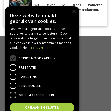
Wij geven je graag
zomerse
verzorgingstips voor je kamerplanten
.
×
Deze website maakt
Lees meer...
kamerplanten
gebruik van cookies.
Deze website gebruikt cookies om uw
gebruikerservaring te verbeteren. Door
onze website te gebruiken, stemt u in met
alle cookies in overeenstemming met ons
HANDIG
Cookiebeleid.
Lees verder
Bezorgen en afhalen
STRIKT NOODZAKELIJK
Retourbeleid
PRESTATIE
Algemene voorwaarden
Privacy Policy
TARGETING
Privacy statement
FUNCTIONEEL
CONTACT
NIET-GECLASSIFICEERD
Groencentrum Hoogeveen
OPSLAAN EN SLUITEN
Nijstad 11