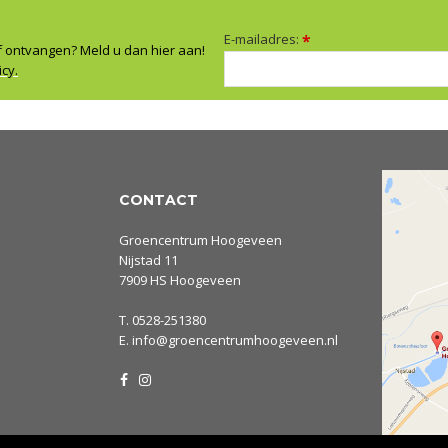
E-mailadres:
*
f ontvangen? Meld u dan hier aan!
icy.
CONTACT
Groencentrum Hoogeveen
Nijstad 11
7909 HS Hoogeveen
T.
0528-251380
E.
info@groencentrumhoogeveen.nl