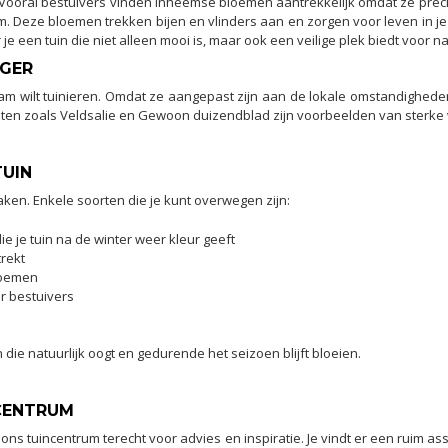
. Vooral bestuivers vinden inheemse bloemen aantrekkelijk omdat ze prec
Deze bloemen trekken bijen en vlinders aan en zorgen voor leven in je t
e een tuin die niet alleen mooi is, maar ook een veilige plek biedt voor na
IGER
am wilt tuinieren. Omdat ze aangepast zijn aan de lokale omstandighede
en zoals Veldsalie en Gewoon duizendblad zijn voorbeelden van sterke va
TUIN
aken. Enkele soorten die je kunt overwegen zijn:
e je tuin na de winter weer kleur geeft
trekt
bloemen
r bestuivers
die natuurlijk oogt en gedurende het seizoen blijft bloeien.
NCENTRUM
 ons tuincentrum terecht voor advies en inspiratie. Je vindt er een ruim ass