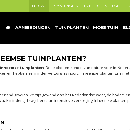
NIEUWS
PLANTENGIDS
TUINTIPS
VEELGESTEL
AANBIEDINGEN
TUINPLANTEN
MOESTUIN
BL
HEEMSE TUINPLANTEN?
inheemse tuinplanten
. Deze planten komen van nature voor in Nederl
ker en hebben ze minder verzorging nodig. Inheemse planten zijn nie
ederland groeien. Ze zijn gewend aan het Nederlandse weer, de bodem e
e vaak minder tijd kwijt bent aan intensieve verzorging. Inheemse planten 
IN