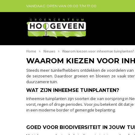
VANDAAG OPEN VAN
09:00
T/M
17:00
Home
>
Nieuws
>
Waarom kiezen voor inheemse tuinplanten?
WAAROM KIEZEN VOOR IN
Steeds meer tuinliefhebbers ontdekken de voordelen van
de seizoenen. Daardoor groeien en bloeien ze vaak ster
duurzamere tuin.
WAT ZIJN INHEEMSE TUINPLANTEN?
Inheemse tuinplanten zijn soorten die van oorsprong in N
vorst, regen of droge periodes. Voor jou betekent dit dat j
in een moderne border of gemengde beplanting.
GOED VOOR BIODIVERSITEIT IN JOUW TU