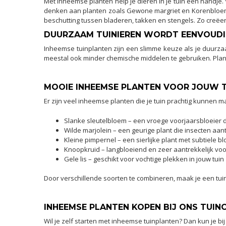
Met inheemse planten help je dieren in je tuin een handje
denken aan planten zoals Gewone margriet en Korenbloem. 
beschutting tussen bladeren, takken en stengels. Zo creëer j
DUURZAAM TUINIEREN WORDT EENVOUD
Inheemse tuinplanten zijn een slimme keuze als je duurza
meestal ook minder chemische middelen te gebruiken. Plant
MOOIE INHEEMSE PLANTEN VOOR JOUW 
Er zijn veel inheemse planten die je tuin prachtig kunnen m
Slanke sleutelbloem – een vroege voorjaarsbloeier di
Wilde marjolein – een geurige plant die insecten aan
Kleine pimpernel – een sierlijke plant met subtiele 
Knoopkruid – langbloeiend en zeer aantrekkelijk voo
Gele lis – geschikt voor vochtige plekken in jouw tuin
Door verschillende soorten te combineren, maak je een tuin 
INHEEMSE PLANTEN KOPEN BIJ ONS TUI
Wil je zelf starten met inheemse tuinplanten? Dan kun je bij