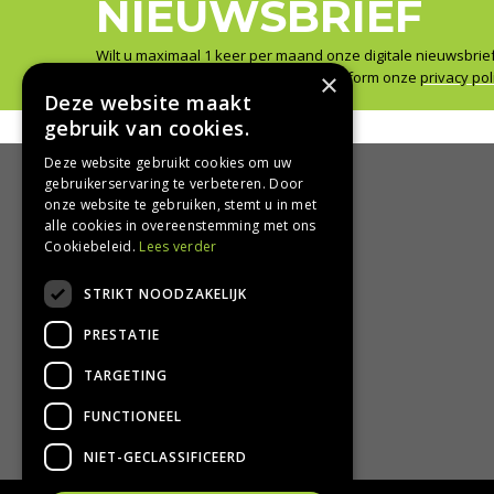
NIEUWSBRIEF
Wilt u maximaal 1 keer per maand onze digitale nieuwsbrie
Wij slaan uw gegevens secuur op conform onze
×
privacy pol
Deze website maakt
gebruik van cookies.
Deze website gebruikt cookies om uw
gebruikerservaring te verbeteren. Door
onze website te gebruiken, stemt u in met
HANDIG
alle cookies in overeenstemming met ons
Cookiebeleid.
Lees verder
Bezorgen en afhalen
STRIKT NOODZAKELIJK
Retourbeleid
Algemene voorwaarden
PRESTATIE
Privacy Policy
Privacy statement
TARGETING
FUNCTIONEEL
NIET-GECLASSIFICEERD