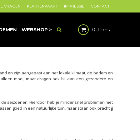
DE VRAGEN
KLANTENKAART
IMPRESSIE
CONTACT
OEMEN
WEBSHOP >
0 items
and en zijn aangepast aan het lokale klimaat, de bodem en
t alleen mooi, maar dragen ook bij aan een gezondere en
n de seizoenen. Hierdoor heb je minder snel problemen met
passen goed in een natuurlijke tuin, maar staan ook prachtig