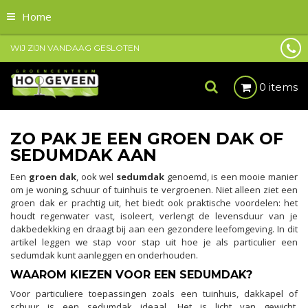
Home
WIJ ZIJN VANDAAG GESLOTEN
0 items
ZO PAK JE EEN GROEN DAK OF
SEDUMDAK AAN
Een
groen dak
, ook wel
sedumdak
genoemd, is een mooie manier
om je woning, schuur of tuinhuis te vergroenen. Niet alleen ziet een
groen dak er prachtig uit, het biedt ook praktische voordelen: het
houdt regenwater vast, isoleert, verlengt de levensduur van je
dakbedekking en draagt bij aan een gezondere leefomgeving. In dit
artikel leggen we stap voor stap uit hoe je als particulier een
sedumdak kunt aanleggen en onderhouden.
WAAROM KIEZEN VOOR EEN SEDUMDAK?
Voor particuliere toepassingen zoals een tuinhuis, dakkapel of
schuur is een sedumdak ideaal. Het is licht van gewicht,