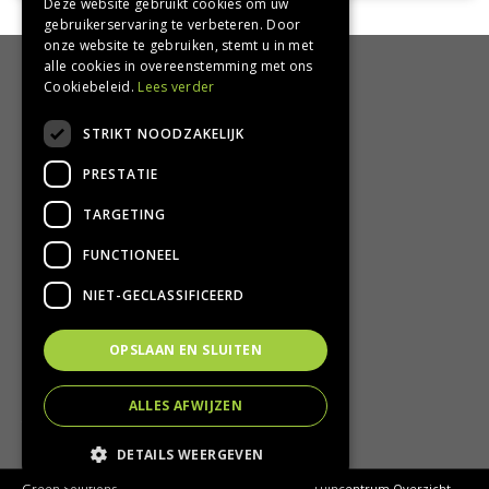
Deze website gebruikt cookies om uw
gebruikerservaring te verbeteren. Door
onze website te gebruiken, stemt u in met
alle cookies in overeenstemming met ons
HANDIG
Cookiebeleid.
Lees verder
Bezorgen en afhalen
STRIKT NOODZAKELIJK
Retourbeleid
PRESTATIE
Algemene voorwaarden
Privacy Policy
TARGETING
Privacy statement
FUNCTIONEEL
CONTACT
NIET-GECLASSIFICEERD
Groencentrum Hoogeveen
OPSLAAN EN SLUITEN
Nijstad 11
7909 HS Hoogeveen
ALLES AFWIJZEN
T.
0528-251380
E.
info@groencentrumhoogeveen.nl
DETAILS WEERGEVEN
© Groencentrum Hoogeveen
Green Solutions
Tuincentrum Overzicht