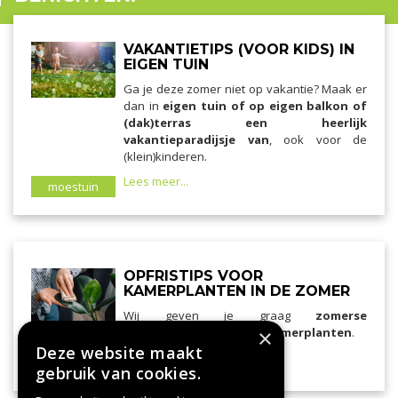
VAKANTIETIPS (VOOR KIDS) IN
EIGEN TUIN
Ga je deze zomer niet op vakantie? Maak er
dan in
eigen tuin of op eigen balkon of
(dak)terras een heerlijk
vakantieparadijsje van
, ook voor de
(klein)kinderen.
Lees meer...
moestuin
OPFRISTIPS VOOR
KAMERPLANTEN IN DE ZOMER
Wij geven je graag
zomerse
×
verzorgingstips voor je kamerplanten
.
Deze website maakt
Lees meer...
kamerplanten
gebruik van cookies.