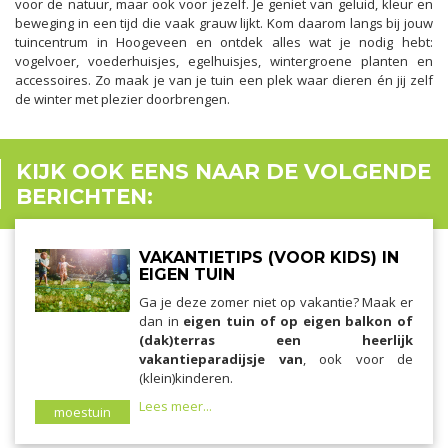
voor de natuur, maar ook voor jezelf. Je geniet van geluid, kleur en
beweging in een tijd die vaak grauw lijkt. Kom daarom langs bij jouw
tuincentrum in Hoogeveen en ontdek alles wat je nodig hebt:
vogelvoer, voederhuisjes, egelhuisjes, wintergroene planten en
accessoires. Zo maak je van je tuin een plek waar dieren én jij zelf
de winter met plezier doorbrengen.
KIJK OOK EENS NAAR DE VOLGENDE
BERICHTEN:
VAKANTIETIPS (VOOR KIDS) IN
EIGEN TUIN
Ga je deze zomer niet op vakantie? Maak er
dan in
eigen tuin of op eigen balkon of
(dak)terras een heerlijk
vakantieparadijsje van
, ook voor de
(klein)kinderen.
Lees meer...
moestuin