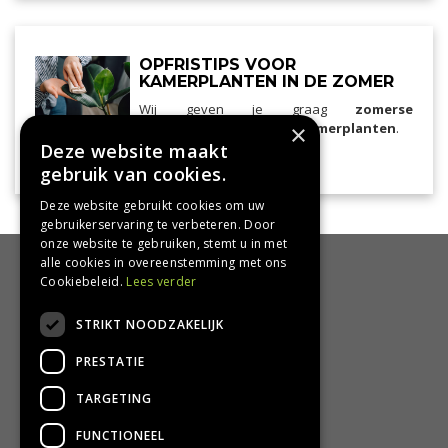
OPFRISTIPS VOOR
KAMERPLANTEN IN DE ZOMER
Wij geven je graag
zomerse
×
verzorgingstips voor je kamerplanten
.
Deze website maakt
Lees meer...
kamerplanten
gebruik van cookies.
Deze website gebruikt cookies om uw
gebruikerservaring te verbeteren. Door
onze website te gebruiken, stemt u in met
alle cookies in overeenstemming met ons
HANDIG
Cookiebeleid.
Lees verder
Bezorgen en afhalen
STRIKT NOODZAKELIJK
Retourbeleid
PRESTATIE
Algemene voorwaarden
Privacy Policy
TARGETING
Privacy statement
FUNCTIONEEL