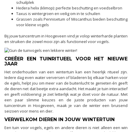
schuilplek
Hedera helix (klimop): perfecte beschutting en voedselbron
Taxus is wintergroen en veilig om in te schuilen
Grassen zoals Pennisetum of Miscanthus bieden beschutting
voor kleine vogels
Bij jouw tuincentrum in Hoogeveen vind je volop winterharde planten
en struiken die zowel mooi zijn als functioneel voor vogels.
CREËER EEN TUINRITUEEL VOOR HET NIEUWE
JAAR
Het onderhouden van een wintertuin kan een heerlijk ritueel zijn.
Iedere dag even water verversen of bladeren bij elkaar harken voor
de egels, helpt jou om meer van de buitenlucht te genieten én geeft
de dieren net dat beetje extra aandacht. Het maakt je tuin interactief
en geeft voldoening: je ziet letterlijk wat je doet voor de natuur. Met
een paar slimme keuzes en de juiste producten van jouw
tuincentrum in Hoogeveen, maak je van de winter een bruisend
seizoen voor mens en dier.
VERWELKOM DIEREN IN JOUW WINTERTUIN
Een tuin voor vogels, egels en andere dieren is niet alleen een win