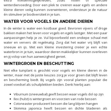
extra voedermogelijkheden, zoals noten of speciale
winterdiervoeding. Door een plek te creëren waar egels en andere
kleine dieren veilig kunnen overwinteren, ondersteun je de natuur
én stimuleer je biodiversiteit in je tuin.
WATER VOOR VOGELS EN ANDERE DIEREN
In de winter is water een kostbaar goed. Bevroren vijvers of droge
bakken maken het leven voor vogels en egels lastiger. Met een paar
aanpassingen help je ze. Vul bijvoorbeeld een ondiepe schaal met
water en ververs dit regelmatig. Zorg dat het water vrij blijft van
sneeuw en ijs. Met een kleine investering creëer je een echte
waterbron in je tuin, waardoor dieren makkelijker kunnen overleven
en jij volop van hun aanwezigheid geniet.
WINTERGROEN EN BESCHUTTING
Niet elke tuinplant is geschikt voor vogels en kleine dieren in de
winter, maar met de juiste keuzes zorg je voor groen dat blijft leven
en bescherming biedt. Bij vogels zijn vooral planten populair die
zowel voedsel als schuilplekken bieden. Denk hierbij aan:
Viburnum (sneeuwbal) geeft bessen waar vogels dol op zijn
Ilex (hulst) is wintergroen en voorzien van rode bessen
Cotoneaster produceert bessen die lang blijven hangen
Skimmia japonica heeft bessen en dichte bladeren als