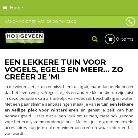
Home
VANDAAG OPEN VAN
09:00
T/M
21:00
0 items
EEN LEKKERE TUIN VOOR
VOGELS, EGELS EN MEER... ZO
CREËER JE 'M!
In de winter ziet je tuin er misschien rustig uit, maar dat betekent niet
dat het leven weg is. Vogels, egels en andere kleine dieren zijn juist
in deze periode extra afhankelijk van voedsel, beschutting en water.
Met een paar slimme aanpassingen maak je van je tuin
een lekkere
en veilige plek voor winterdieren
én geniet je zelf van hun
aanwezigheid. Het is niet alleen leuk om te zien, maar ook gezond
voor het ecosysteem rondom je huis. Met het juiste groen en enkele
accessoires kun je nu al een wintertuin creëren waar iedereen blij
van wordt...