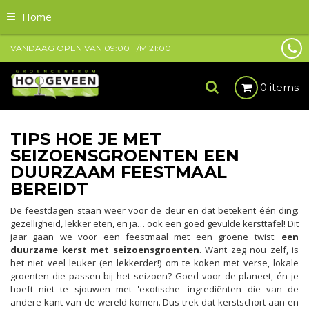
Home
VANDAAG OPEN VAN
09:00
T/M
21:00
0 items
TIPS HOE JE MET
SEIZOENSGROENTEN EEN
DUURZAAM FEESTMAAL
BEREIDT​
De feestdagen staan weer voor de deur en dat betekent één ding:
gezelligheid, lekker eten, en ja… ook een goed gevulde kersttafel! Dit
jaar gaan we voor een feestmaal met een groene twist:
een
duurzame kerst met seizoensgroenten
. Want zeg nou zelf, is
het niet veel leuker (en lekkerder!) om te koken met verse, lokale
groenten die passen bij het seizoen? Goed voor de planeet, én je
hoeft niet te sjouwen met 'exotische' ingrediënten die van de
andere kant van de wereld komen. Dus trek dat kerstschort aan en