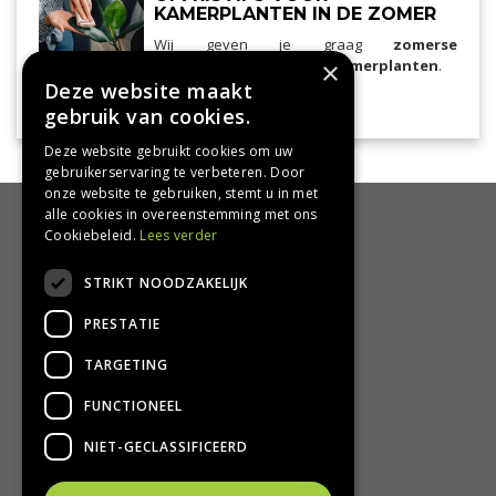
KAMERPLANTEN IN DE ZOMER
Wij geven je graag
zomerse
verzorgingstips voor je kamerplanten
×
.
Deze website maakt
Lees meer...
kamerplanten
gebruik van cookies.
Deze website gebruikt cookies om uw
gebruikerservaring te verbeteren. Door
onze website te gebruiken, stemt u in met
alle cookies in overeenstemming met ons
HANDIG
Cookiebeleid.
Lees verder
Bezorgen en afhalen
STRIKT NOODZAKELIJK
Retourbeleid
PRESTATIE
Algemene voorwaarden
Privacy Policy
TARGETING
Privacy statement
FUNCTIONEEL
CONTACT
NIET-GECLASSIFICEERD
Groencentrum Hoogeveen