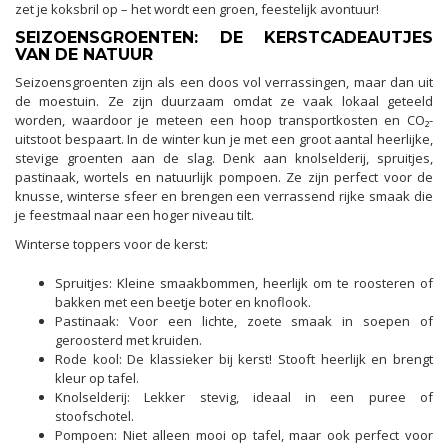
zet je koksbril op – het wordt een groen, feestelijk avontuur!
SEIZOENSGROENTEN: DE KERSTCADEAUTJES
VAN DE NATUUR
Seizoensgroenten zijn als een doos vol verrassingen, maar dan uit
de moestuin. Ze zijn duurzaam omdat ze vaak lokaal geteeld
worden, waardoor je meteen een hoop transportkosten en CO₂-
uitstoot bespaart. In de winter kun je met een groot aantal heerlijke,
stevige groenten aan de slag. Denk aan knolselderij, spruitjes,
pastinaak, wortels en natuurlijk pompoen. Ze zijn perfect voor de
knusse, winterse sfeer en brengen een verrassend rijke smaak die
je feestmaal naar een hoger niveau tilt.
Winterse toppers voor de kerst:
Spruitjes: Kleine smaakbommen, heerlijk om te roosteren of
bakken met een beetje boter en knoflook.
Pastinaak: Voor een lichte, zoete smaak in soepen of
geroosterd met kruiden.
Rode kool: De klassieker bij kerst! Stooft heerlijk en brengt
kleur op tafel.
Knolselderij: Lekker stevig, ideaal in een puree of
stoofschotel.
Pompoen: Niet alleen mooi op tafel, maar ook perfect voor