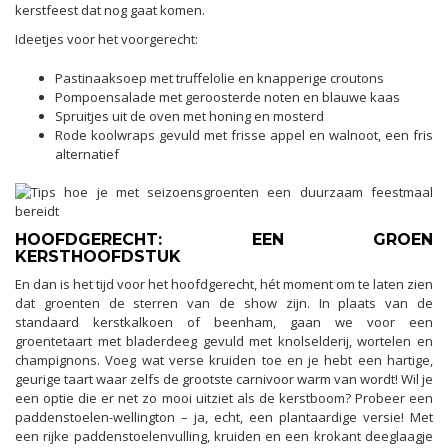
kerstfeest dat nog gaat komen.
Ideetjes voor het voorgerecht:
Pastinaaksoep met truffelolie en knapperige croutons
Pompoensalade met geroosterde noten en blauwe kaas
Spruitjes uit de oven met honing en mosterd
Rode koolwraps gevuld met frisse appel en walnoot, een fris
alternatief
HOOFDGERECHT: EEN GROEN
KERSTHOOFDSTUK
En dan is het tijd voor het hoofdgerecht, hét moment om te laten zien
dat groenten de sterren van de show zijn. In plaats van de
standaard kerstkalkoen of beenham, gaan we voor een
groentetaart met bladerdeeg gevuld met knolselderij, wortelen en
champignons. Voeg wat verse kruiden toe en je hebt een hartige,
geurige taart waar zelfs de grootste carnivoor warm van wordt! Wil je
een optie die er net zo mooi uitziet als de kerstboom? Probeer een
paddenstoelen-wellington – ja, echt, een plantaardige versie! Met
een rijke paddenstoelenvulling, kruiden en een krokant deeglaagje