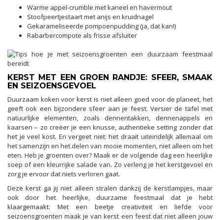
Warme appel-crumble met kaneel en havermout
Stoofpeertjestaart met anijs en kruidnagel
Gekarameliseerde pompoenpudding (ja, dat kan!)
Rabarbercompote als frisse afsluiter
KERST MET EEN GROEN RANDJE: SFEER, SMAAK
EN SEIZOENSGEVOEL
Duurzaam koken voor kerst is niet alleen goed voor de planeet, het
geeft ook een bijzondere sfeer aan je feest. Versier de tafel met
natuurlijke elementen, zoals dennentakken, dennenappels en
kaarsen – zo creëer je een knusse, authentieke setting zonder dat
het je veel kost. En vergeet niet: het draait uiteindelijk allemaal om
het samenzijn en het delen van mooie momenten, niet alleen om het
eten. Heb je groenten over? Maak er de volgende dag een heerlijke
soep of een kleurrijke salade van. Zo verleng je het kerstgevoel en
zorg je ervoor dat niets verloren gaat.
Deze kerst ga jij niet alleen stralen dankzij de kerstlampjes, maar
ook door het heerlijke, duurzame feestmaal dat je hebt
klaargemaakt. Met een beetje creativiteit en liefde voor
seizoensgroenten maak je van kerst een feest dat niet alleen jouw