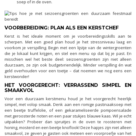
soep of in de oven.
VOORBEREIDING: PLAN ALS EEN KERSTCHEF
Kerst is het ideale moment om je voorbereidingsskills aan te
scherpen. Met een goed plan houd je het stressniveau laag en
voorkom je verspilling. Begin met een lijstje van de wintergroenten
die je lokaal kunt krijgen, en stel een menu op dat bij je past. En
misschien wel het beste deel: seizoensgroenten zijn niet alleen
duurzaam, ze zijn ook budgetvriendelijk. Minder verspilling én wat
geld overhouden voor een toetje – dat noemen we nog eens een
kerstwonder!
HET VOORGERECHT: VERRASSEND SIMPEL EN
SMAAKVOL
Voor een duurzaam kerstmenu houd je het voorgerecht heerlijk
simpel, met volop smaak. Denk aan een romige pastinaaksoep met
een beetje truffelolie, of een gekarameliseerde pompoensalade
met geroosterde noten en een paar stukjes blauwe kaas. Wil je echt
uitpakken? Probeer dan spruitjes in de oven te roosteren met
honing, mosterd en een beetje knoflook! Deze hapjes zijn niet alleen
smaakvol, ze geven je gasten ook meteen een voorproefje van het