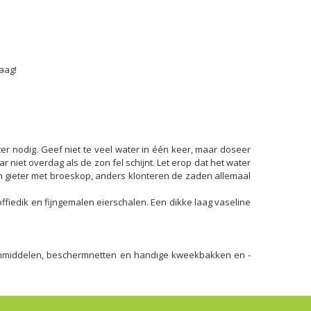
aag!
er nodig. Geef niet te veel water in één keer, maar doseer
r niet overdag als de zon fel schijnt. Let erop dat het water
en gieter met broeskop, anders klonteren de zaden allemaal
fiedik en fijngemalen eierschalen. Een dikke laag vaseline
kenmiddelen, beschermnetten en handige kweekbakken en -