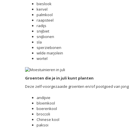
bieslook
kervel
palmkool
raapsteel
radijs
snijbiet
snijbonen
sla
sperziebonen
wilde marjolein
wortel
Groenten die je in juli kunt planten
Deze zelf-voorgezaaide groenten en/of pootgoed van jonge 
andijvie
bloemkool
boerenkool
broccoli
Chinese kool
paksoi