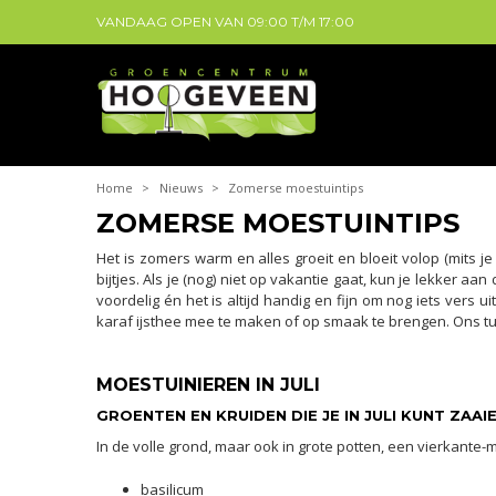
VANDAAG OPEN VAN
09:00
T/M
17:00
Home
>
Nieuws
>
Zomerse moestuintips
ZOMERSE MOESTUINTIPS
Het is zomers warm en alles groeit en bloeit volop (mits j
bijtjes. Als je (nog) niet op vakantie gaat, kun je lekker 
voordelig én het is altijd handig en fijn om nog iets vers 
karaf ijsthee mee te maken of op smaak te brengen. Ons tu
MOESTUINIEREN IN JULI
GROENTEN EN KRUIDEN DIE JE IN JULI KUNT ZAAI
In de volle grond, maar ook in grote potten, een vierkant
basilicum