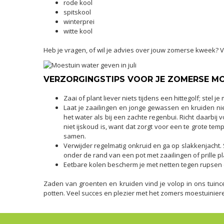
rode kool
spitskool
winterprei
witte kool
Heb je vragen, of wil je advies over jouw zomerse kweek? V
VERZORGINGSTIPS VOOR JE ZOMERSE M
Zaai of plant liever niets tijdens een hittegolf; stel 
Laat je zaailingen en jonge gewassen en kruiden nie
het water als bij een zachte regenbui. Richt daarbij 
niet ijskoud is, want dat zorgt voor een te grote t
samen.
Verwijder regelmatig onkruid en ga op slakkenjacht.
onder de rand van een pot met zaailingen of prille pl
Eetbare kolen bescherm je met netten tegen rupsen 
Zaden van groenten en kruiden vind je volop in ons tui
potten. Veel succes en plezier met het zomers moestuinier