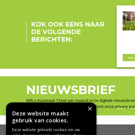
KIJK OOK EENS NAAR
DE VOLGENDE
BERICHTEN:
moe
NIEUWSBRIEF
Wilt u maximaal 1 keer per maand onze digitale nieuwsbrie
×
Wij slaan uw gegevens secuur op conform onze
privacy pol
Deze website maakt
gebruik van cookies.
Deze website gebruikt cookies om uw