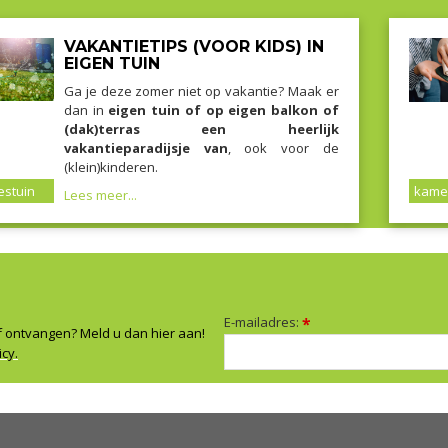
VAKANTIETIPS (VOOR KIDS) IN
EIGEN TUIN
Ga je deze zomer niet op vakantie? Maak er
dan in
eigen tuin of op eigen balkon of
(dak)terras een heerlijk
vakantieparadijsje van
, ook voor de
(klein)kinderen.
stuin
kame
Lees meer...
E-mailadres:
*
f ontvangen? Meld u dan hier aan!
icy.