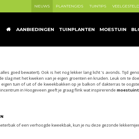
NIEUWS
PLANTENGIDS
TUINTIPS
VEELGESTEL
AANBIEDINGEN
TUINPLANTEN
MOESTUIN
BL
e alles goed bewatert). Ook is het nog lekker lang licht 's avonds. Tijd 
aan de slag met het kweken van je eigen groenten en kruiden. Leuk om te d
uit eigen tuin of uit of de kweekbakken op je balkon of dakterras te oogst
incentrum in Hoogeveen geeft je graag flink wat inspirerende
moestuinti
EN
e-meterbak of een verhoogde kweekbak, kun je nu deze gezonde lekkernije