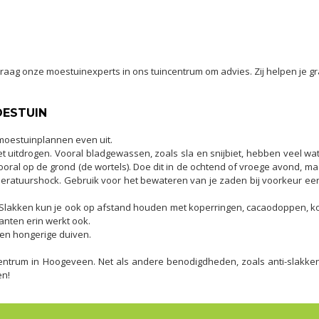
raag onze moestuinexperts in ons tuincentrum om advies. Zij helpen je gr
OESTUIN
je moestuinplannen even uit.
t uitdrogen. Vooral bladgewassen, zoals sla en snijbiet, hebben veel wat
vooral op de grond (de wortels). Doe dit in de ochtend of vroege avond, maa
emperatuurshock. Gebruik voor het bewateren van je zaden bij voorkeur e
 Slakken kun je ook op afstand houden met koperringen, cacaodoppen, kof
anten erin werkt ook.
en hongerige duiven.
ncentrum in Hoogeveen. Net als andere benodigdheden, zoals anti-slak
en!