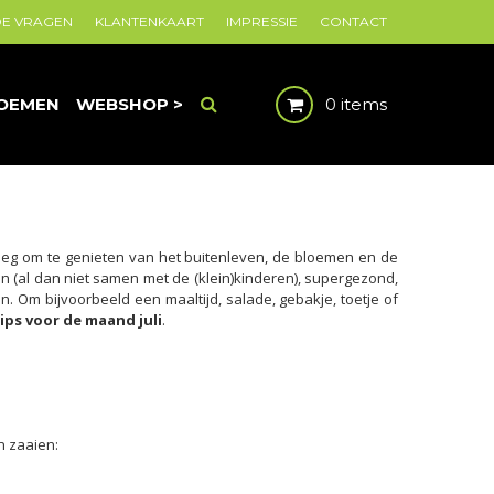
DE VRAGEN
KLANTENKAART
IMPRESSIE
CONTACT
OEMEN
WEBSHOP >
0 items
genoeg om te genieten van het buitenleven, de bloemen en de
oen (al dan niet samen met de (klein)kinderen), supergezond,
en. Om bijvoorbeeld een maaltijd, salade, gebakje, toetje of
ps voor de maand juli
.
n zaaien: