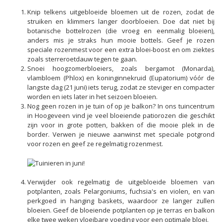
Knip telkens uitgebloeide bloemen uit de rozen, zodat de
struiken en klimmers langer doorbloeien. Doe dat niet bij
botanische bottelrozen (die vroeg en eenmalig bloeien),
anders mis je straks hun mooie bottels. Geef je rozen
speciale rozenmest voor een extra bloei-boost en om ziektes
zoals sterreroetdauw tegen te gaan.
Snoei hoogzomerbloeiers, zoals bergamot (Monarda),
vlambloem (Phlox) en koninginnekruid (Eupatorium) vóór de
langste dag (21 juni) iets terug, zodat ze steviger en compacter
worden en iets later in het seizoen bloeien.
Nog geen rozen in je tuin of op je balkon? In ons tuincentrum
in Hoogeveen vind je veel bloeiende patiorozen die geschikt
zijn voor in grote potten, bakken of die mooie plek in de
border. Verwen je nieuwe aanwinst met speciale potgrond
voor rozen en geef ze regelmatig rozenmest.
Verwijder ook regelmatig de uitgebloeide bloemen van
potplanten, zoals Pelargoniums, fuchsia's en violen, en van
perkgoed in hanging baskets, waardoor ze langer zullen
bloeien. Geef de bloeiende potplanten op je terras en balkon
elke twee weken vloeibare voeding voor een optimale bloei.