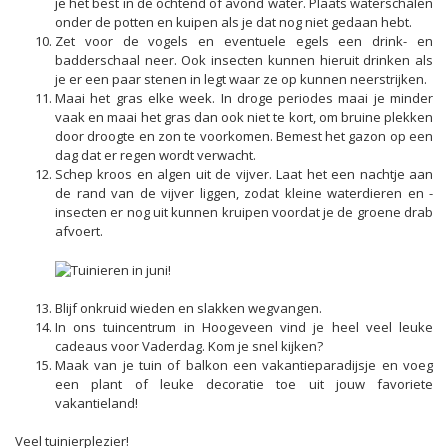
je het best in de ochtend of avond water. Plaats waterschalen
onder de potten en kuipen als je dat nog niet gedaan hebt.
Zet voor de vogels en eventuele egels een drink- en
badderschaal neer. Ook insecten kunnen hieruit drinken als
je er een paar stenen in legt waar ze op kunnen neerstrijken.
Maai het gras elke week. In droge periodes maai je minder
vaak en maai het gras dan ook niet te kort, om bruine plekken
door droogte en zon te voorkomen. Bemest het gazon op een
dag dat er regen wordt verwacht.
Schep kroos en algen uit de vijver. Laat het een nachtje aan
de rand van de vijver liggen, zodat kleine waterdieren en -
insecten er nog uit kunnen kruipen voordat je de groene drab
afvoert.
Blijf onkruid wieden en slakken wegvangen.
In ons tuincentrum in Hoogeveen vind je heel veel leuke
cadeaus voor Vaderdag. Kom je snel kijken?
Maak van je tuin of balkon een vakantieparadijsje en voeg
een plant of leuke decoratie toe uit jouw favoriete
vakantieland!
Veel tuinierplezier!