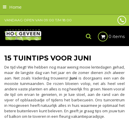
Home
VANDAAG OPEN VAN
09:00
T/M
18:00
0 items
15 TUINTIPS VOOR JUNI
De tijd vliegt! We hebben nog maar weinig mooie lentedagen gehad,
maar de langste dag van het jaar en de zomer dienen zich alweer
aan. Net zoals Vaderdag trouwens!
Juni
is doorgaans een van de
mooiste tuinmaanden. De rozen bloeien volop, net als heel veel
andere vaste planten en alles is nog heerlijk fris groen. Neem vooral
de tijd om ervan te genieten, in je luie stoel, aan de rand van de
vijver of opblaasbadje of tijdens het barbecueën. Ons tuincentrum
in Hoogeveen heeft natuurlijk alles in huis waarmee je optimaal het
betere buitenleven kunt beleven. En geeft je graag tips om jouw tuin
of balkon om te toveren in een fleurig vakantieparadijsje.