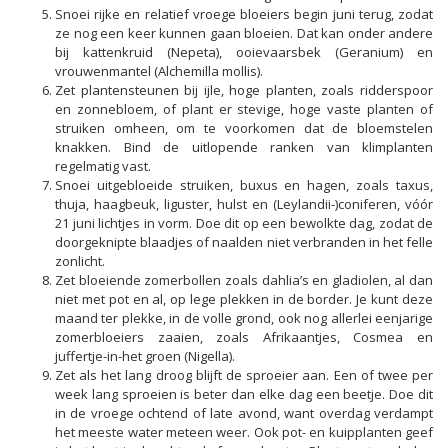
Snoei rijke en relatief vroege bloeiers begin juni terug, zodat
ze nog een keer kunnen gaan bloeien. Dat kan onder andere
bij kattenkruid (Nepeta), ooievaarsbek (Geranium) en
vrouwenmantel (Alchemilla mollis).
Zet plantensteunen bij ijle, hoge planten, zoals ridderspoor
en zonnebloem, of plant er stevige, hoge vaste planten of
struiken omheen, om te voorkomen dat de bloemstelen
knakken. Bind de uitlopende ranken van klimplanten
regelmatig vast.
Snoei uitgebloeide struiken, buxus en hagen, zoals taxus,
thuja, haagbeuk, liguster, hulst en (Leylandii-)coniferen, vóór
21 juni lichtjes in vorm. Doe dit op een bewolkte dag, zodat de
doorgeknipte blaadjes of naalden niet verbranden in het felle
zonlicht.
Zet bloeiende zomerbollen zoals dahlia’s en gladiolen, al dan
niet met pot en al, op lege plekken in de border. Je kunt deze
maand ter plekke, in de volle grond, ook nog allerlei eenjarige
zomerbloeiers zaaien, zoals Afrikaantjes, Cosmea en
juffertje-in-het groen (Nigella).
Zet als het lang droog blijft de sproeier aan. Een of twee per
week lang sproeien is beter dan elke dag een beetje. Doe dit
in de vroege ochtend of late avond, want overdag verdampt
het meeste water meteen weer. Ook pot- en kuipplanten geef