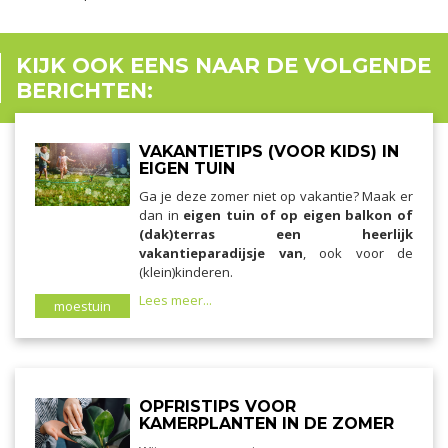
KIJK OOK EENS NAAR DE VOLGENDE
BERICHTEN:
VAKANTIETIPS (VOOR KIDS) IN
EIGEN TUIN
Ga je deze zomer niet op vakantie? Maak er
dan in
eigen tuin of op eigen balkon of
(dak)terras een heerlijk
vakantieparadijsje van
, ook voor de
(klein)kinderen.
Lees meer...
moestuin
OPFRISTIPS VOOR
KAMERPLANTEN IN DE ZOMER