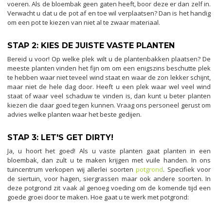
voeren. Als de bloembak geen gaten heeft, boor deze er dan zelf in.
Verwacht u dat u de pot af en toe wil verplaatsen? Dan is het handig
om een pot te kiezen van niet al te zwaar materiaal.
STAP 2: KIES DE JUISTE VASTE PLANTEN
Bereid u voor! Op welke plek wilt u de plantenbakken plaatsen? De
meeste planten vinden het fijn om om een enigszins beschutte plek
te hebben waar niet teveel wind staat en waar de zon lekker schijnt,
maar niet de hele dag door. Heeft u een plek waar wel veel wind
staat of waar veel schaduw te vinden is, dan kunt u beter planten
kiezen die daar goed tegen kunnen. Vraag ons personeel gerust om
advies welke planten waar het beste gedijen.
STAP 3: LET'S GET DIRTY!
Ja, u hoort het goed! Als u vaste planten gaat planten in een
bloembak, dan zult u te maken krijgen met vuile handen. In ons
tuincentrum verkopen wij allerlei soorten
potgrond
. Specifiek voor
de siertuin, voor hagen, siergrassen maar ook andere soorten. In
deze potgrond zit vaak al genoeg voeding om de komende tijd een
goede groei door te maken. Hoe gaat u te werk met potgrond: