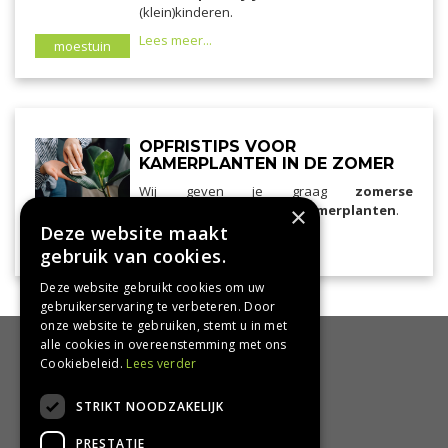
(klein)kinderen.
Lees meer...
moestuin
OPFRISTIPS VOOR
KAMERPLANTEN IN DE ZOMER
Wij geven je graag
zomerse
×
verzorgingstips voor je kamerplanten
.
Deze website maakt
Lees meer...
kamerplanten
gebruik van cookies.
Deze website gebruikt cookies om uw
gebruikerservaring te verbeteren. Door
onze website te gebruiken, stemt u in met
alle cookies in overeenstemming met ons
HANDIG
Cookiebeleid.
Lees verder
Bezorgen en afhalen
STRIKT NOODZAKELIJK
Retourbeleid
PRESTATIE
Algemene voorwaarden