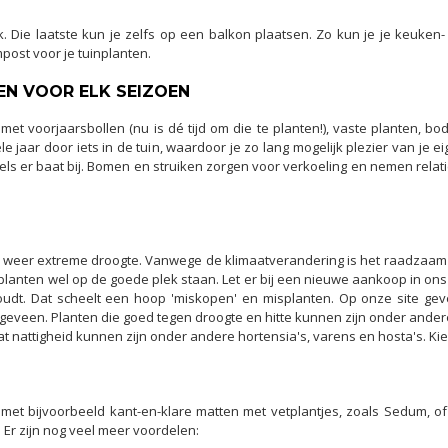
 laatste kun je zelfs op een balkon plaatsen. Zo kun je je keuken- e
post voor je tuinplanten.
EN VOOR ELK SEIZOEN
met voorjaarsbollen (nu is dé tijd om die te planten!), vaste planten,
ele jaar door iets in de tuin, waardoor je zo lang mogelijk plezier van je
els er baat bij. Bomen en struiken zorgen voor verkoeling en nemen relatie
eer extreme droogte. Vanwege de klimaatverandering is het raadzaam te
anten wel op de goede plek staan. Let er bij een nieuwe aankoop in ons tu
udt. Dat scheelt een hoop 'miskopen' en misplanten. Op onze site geven
eveen. Planten die goed tegen droogte en hitte kunnen zijn onder andere 
at nattigheid kunnen zijn onder andere hortensia's, varens en hosta's. Kie
met bijvoorbeeld kant-en-klare matten met vetplantjes, zoals Sedum, o
Er zijn nog veel meer voordelen: