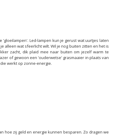
e 'gloeilampen'. Led-lampen kun je gerust wat uurtjes laten
 alleen wat sfeerlicht wilt. Wil je nog buiten zitten en het is
ker zacht, dik plaid mee naar buiten om jezelf warm te
lazer of gewoon een 'ouderwetse' grasmaaier in plaats van
 die werkt op zonne-energie.
an hoe zij geld en energie kunnen besparen. Zo dragen we