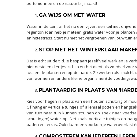
portemonnee en de natuur blij maakt!
GA WIJS OM MET WATER
Water in de tuin, of het nu een vijver, een teil met drijv
regenton (dan heb je meteen gratis water voor je planten v
en hittestress. Start nu met het vergroenen van jouw tuin e
STOP MET HET WINTERKLAAR MAKEN
Dat is echt uit de tijd. Je bespaart jezelf veel werk en je
hier nestelen diertjes zich in en het dient als voedsel voor
tussen de planten en op de aarde. Ze werken als 'mulchla
van wormen en andere kleine organismen) de voedingswaar
PLANTAARDIG IN PLAATS VAN 'HARDE
Kies voor hagen in plaats van een houten schutting of muu
Of hang er verticale tuintjes of allemaal potten en hangzak
van tuin naar tuin kunnen struinen op zoek naar voedse
schuttingen) water op. Net zoals verticale tuintjes en han
paden en terras. Ook daarmee voorkom je wateroverlast én 
COMPOSTEREN KAN IEDEREEN LEREN