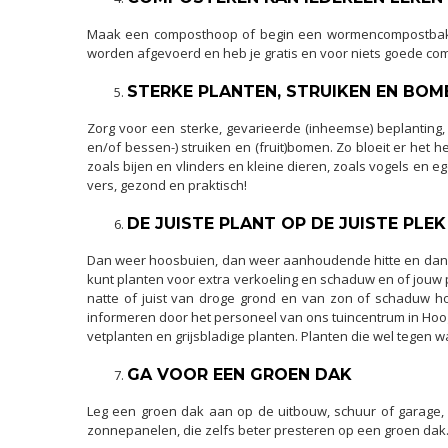
Maak een composthoop of begin een wormencompostbak. Die
worden afgevoerd en heb je gratis en voor niets goede com
STERKE PLANTEN, STRUIKEN EN BOM
Zorg voor een sterke, gevarieerde (inheemse) beplanting, 
en/of bessen-) struiken en (fruit)bomen. Zo bloeit er het h
zoals bijen en vlinders en kleine dieren, zoals vogels en eg
vers, gezond en praktisch!
DE JUISTE PLANT OP DE JUISTE PLEK
Dan weer hoosbuien, dan weer aanhoudende hitte en dan w
kunt planten voor extra verkoeling en schaduw en of jouw pl
natte of juist van droge grond en van zon of schaduw ho
informeren door het personeel van ons tuincentrum in Hoog
vetplanten en grijsbladige planten. Planten die wel tegen w
GA VOOR EEN GROEN DAK
Leg een groen dak aan op de uitbouw, schuur of garage, 
zonnepanelen, die zelfs beter presteren op een groen dak. 