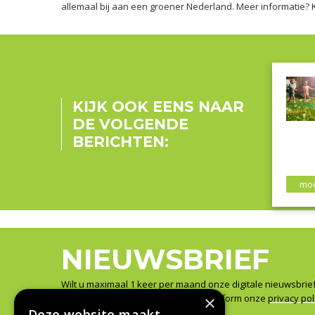
allemaal bij aan een groener Nederland. Meer informatie? 
KIJK OOK EENS NAAR
DE VOLGENDE
BERICHTEN:
moe
NIEUWSBRIEF
Wilt u maximaal 1 keer per maand onze digitale nieuwsbrie
Wij slaan uw gegevens secuur op conform onze
privacy pol
×
Deze website maakt