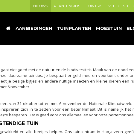
NIEUWS
PLANTENGIDS
TUINTIPS
VEELGESTEL
AANBIEDINGEN
TUINPLANTEN
MOESTUIN
BL
t gaat niet goed met de natuur en de biodiversiteit. Maak van de nood e
ze duurzame tuintips. Je bespaart er geld mee en voorkomt onder a
edt je bezige bijtjes en andere nuttige insecten en kleine dieren een h
 met 6 november.
seert van 31 oktober tot en met 6 november de Nationale Klimaatweek
inspireren zich in te zetten voor een beter klimaat. Dit is namelijk hé
gie) te besparen. Dat is goed voor ons allemaal en voor onze portemonnee
STENDIGE TUIN
ngewikkeld en alle beetjes helpen. Ons tuincentrum in Hoogeveen geeft 