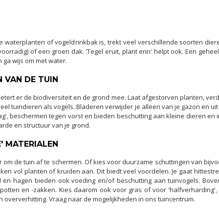
ende waterplanten of vogeldrinkbak is, trekt veel verschillende soorten di
oorradig) of een groen dak. 'Tegel eruit, plant erin' helpt ook. Een gehe
n ga wijs om met water.
 VAN DE TUIN
 verbetert er de biodiversiteit en de grond mee. Laat afgestorven planten, 
 veel tuindieren als vogels. Bladeren verwijder je alleen van je gazon en ui
ag', beschermen tegen vorst en bieden beschutting aan kleine dieren en 
de en structuur van je grond.
' MATERIALEN
r om de tuin af te schermen. Of kies voor duurzame schuttingen van bijvo
ken vol planten of kruiden aan. Dit biedt veel voordelen. Je gaat hittestre
l en hagen bieden ook voeding en/of beschutting aan tuinvogels. Boven
gpotten en -zakken. Kies daarom ook voor gras of voor 'halfverharding', z
oververhitting. Vraag naar de mogelijkheden in ons tuincentrum.