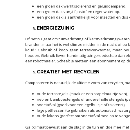
een groen dak werkt isolerend en geluiddempend.
een groen dak vangt fijnstof en regenwater op.
een groen dak is aantrekkelijk voor insecten en dus
ENERGIEZUINIG
Of het nu gaat om tuinverlichting of kerstverlichting (waa
branden, maar het is wel slim ze midden in de nacht of op klaa
koud? Gebruik of koop geen terrasverwarmer, maar bouw
houden. Gebruik liever handmatig tuingereedschap dan ele
een robotmaaier. Scheelt je meteen een abonnement op de
CREATIEF MET RECYCLEN
Composteren is natuurlijk de ultieme vorm van recyclen, m
oude terrastegels (maak er een stapelmuurtje van),
riet- en bamboestengels of andere holle stengels (pe
snoeiafval (goed voor een egelhuisje of takkenril),
lege petflessen (te gebruiken als automatisch wat
oude lakens (perfect om snoeiafval mee op te vangen 
Ga (klimaat)bewust aan de slag in de tuin en doe mee me