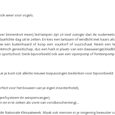
 ook weer voor vogels.
rover binnenkort meer), led-lampen zijn zó veel zuiniger dan de ouderwets
rlichte dag uit te zetten. En kies een lantaarn of windlicht met kaars als je
 een buitenhaard of koop een vuurkorf of vuurschaal. Neem een lek
ktrisch gereedschap, dus een hark in plaats van een (lawaaierige) bladb
 sportschool. Denk bijvoorbeeld ook aan een vijverpomp of fonteinpomp
aar je kunt ook allerlei nieuwe toepassingen bedenken voor bijvoorbeeld:
rfect voor het bouwen van je eigen insectenhotel),
ergeefsysteem én wespenvanger),
en in te zetten als vorm van vorstbescherming)....
t de Nationale Klimaatweek. Maak ook mensen in je omgeving bewuster v