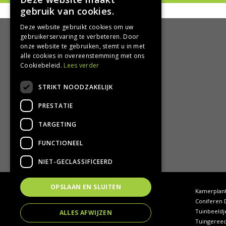
gebruik van cookies.
Deze website gebruikt cookies om uw
gebruikerservaring te verbeteren. Door
onze website te gebruiken, stemt u in met
HANDIG
alle cookies in overeenstemming met ons
Cookiebeleid.
Lees verder
Bezorgen en afhalen
STRIKT NOODZAKELIJK
Retourbeleid
Algemene voorwaarden
PRESTATIE
Privacy Policy
Privacy statement
TARGETING
FUNCTIONEEL
NIET-GECLASSIFICEERD
OPSLAAN EN SLUITEN
Tuincentrum Hoogeveen
Kamerplan
Tuincentrum Drenthe
Coniferen 
Tuinhout Drenthe
Tuinbeeldj
ALLES AFWIJZEN
Waterornamenten tuin
Tuingeree