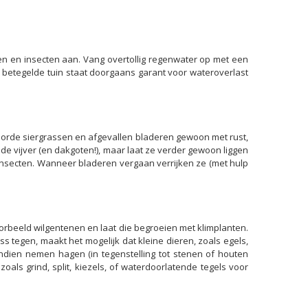
eren en insecten aan. Vang overtollig regenwater op met een
el betegelde tuin staat doorgaans garant voor wateroverlast
verdorde siergrassen en afgevallen bladeren gewoon met rust,
t de vijver (en dakgoten!), maar laat ze verder gewoon liggen
insecten. Wanneer bladeren vergaan verrijken ze (met hulp
orbeeld wilgentenen en laat die begroeien met klimplanten.
ss tegen, maakt het mogelijk dat kleine dieren, zoals egels,
dien nemen hagen (in tegenstelling tot stenen of houten
oals grind, split, kiezels, of waterdoorlatende tegels voor