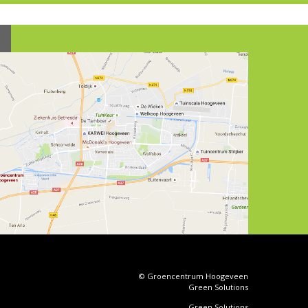
© Groencentrum Hoogeveen
Green Solutions
Green Solutions