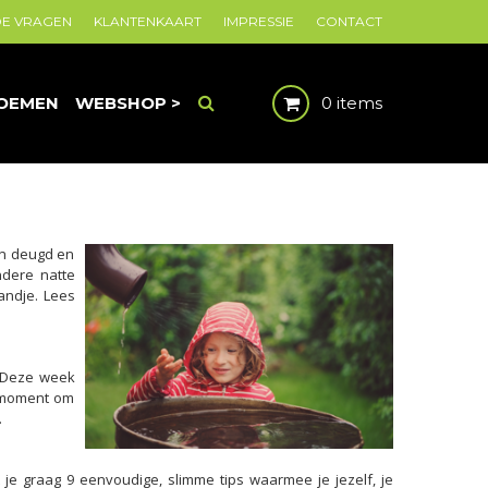
DE VRAGEN
KLANTENKAART
IMPRESSIE
CONTACT
OEMEN
WEBSHOP >
0 items
en deugd en
ndere natte
andje. Lees
. Deze week
t moment om
.
je graag 9 eenvoudige, slimme tips waarmee je jezelf, je