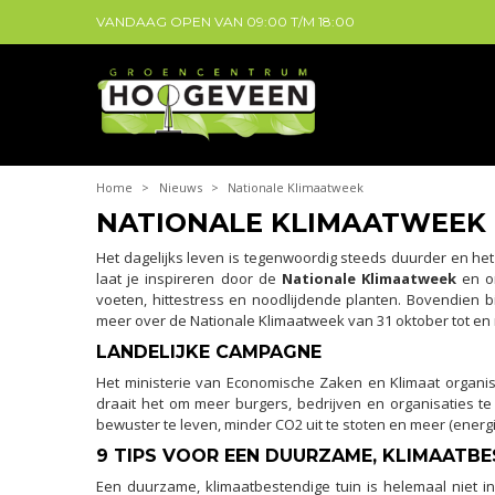
VANDAAG OPEN VAN
09:00
T/M
18:00
Home
>
Nieuws
>
Nationale Klimaatweek
NATIONALE KLIMAATWEEK
Het dagelijks leven is tegenwoordig steeds duurder en he
laat je inspireren door de
Nationale Klimaatweek
en on
voeten, hittestress en noodlijdende planten. Bovendien bi
meer over de Nationale Klimaatweek van 31 oktober tot en
LANDELIJKE CAMPAGNE
Het ministerie van Economische Zaken en Klimaat organi
draait het om meer burgers, bedrijven en organisaties te 
bewuster te leven, minder CO2 uit te stoten en meer (ener
9 TIPS VOOR EEN DUURZAME, KLIMAATBE
Een duurzame, klimaatbestendige tuin is helemaal niet i