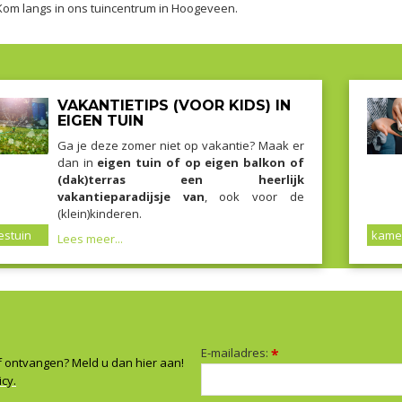
Kom langs in ons tuincentrum in Hoogeveen.
VAKANTIETIPS (VOOR KIDS) IN
EIGEN TUIN
Ga je deze zomer niet op vakantie? Maak er
dan in
eigen tuin of op eigen balkon of
(dak)terras een heerlijk
vakantieparadijsje van
, ook voor de
(klein)kinderen.
stuin
kame
Lees meer...
E-mailadres:
*
f ontvangen? Meld u dan hier aan!
icy.