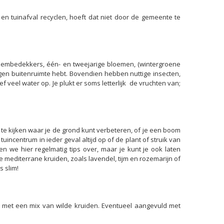
n tuinafval recyclen, hoeft dat niet door de gemeente te
 bodembedekkers, één- en tweejarige bloemen, (wintergroene
 eigen buitenruimte hebt. Bovendien hebben nuttige insecten,
f veel water op. Je plukt er soms letterlijk de vruchten van;
 kijken waar je de grond kunt verbeteren, of je een boom
incentrum in ieder geval altijd op of de plant of struik van
 we hier regelmatig tips over, maar je kunt je ook laten
mediterrane kruiden, zoals lavendel, tijm en rozemarijn of
s slim!
f met een mix van wilde kruiden. Eventueel aangevuld met