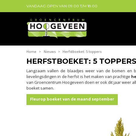
VANDAAG OPEN VAN
09:00
T/M
18:00
Home
>
Nieuws
>
Herfstboeket: 5 toppers
HERFSTBOEKET: 5 TOPPER
Langzaam vallen de blaadjes weer van de bomen en begi
lievelingsdingen in de herfst is het maken van prachtige
he
van Groencentrum Hoogeveen doen er ook dit jaar weer alle
boeket samen.
Fleurop boeket van de maand september