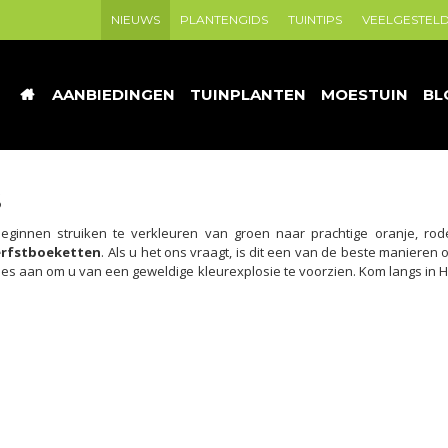
NIEUWS
PLANTENGIDS
TUINTIPS
VEELGESTEL
AANBIEDINGEN
TUINPLANTEN
MOESTUIN
BL
S
nnen struiken te verkleuren van groen naar prachtige oranje, rode 
rfstboeketten
. Als u het ons vraagt, is dit een van de beste maniere
s aan om u van een geweldige kleurexplosie te voorzien. Kom langs in H