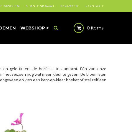
DE VRAGEN
KLANTENKAART
IMPRESSIE
CONTACT
OEMEN
WEBSHOP >
0 items
en gele tinten: de herfst is in aantocht. Eén van onze
n om het seizoen nog wat meer kleur te geven. De bloemisten
oogeveen en kies een kant-en-klaar boeket of stel zelf een