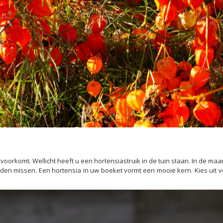
n voorkomt. Wellicht heeft u een hortensiastruik in de tuin staan. In de 
n missen. Een hortensia in uw boeket vormt een mooie kern. Kies uit ve