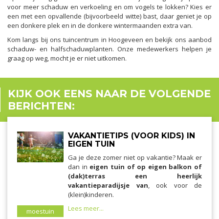
voor meer schaduw en verkoeling en om vogels te lokken? Kies er
een met een opvallende (bijvoorbeeld witte) bast, daar geniet je op
een donkere plek en in de donkere wintermaanden extra van.
Kom langs bij ons tuincentrum in Hoogeveen en bekijk ons aanbod
schaduw- en halfschaduwplanten. Onze medewerkers helpen je
graag op weg, mocht je er niet uitkomen.
KIJK OOK EENS NAAR DE VOLGENDE
BERICHTEN:
VAKANTIETIPS (VOOR KIDS) IN
EIGEN TUIN
Ga je deze zomer niet op vakantie? Maak er
dan in
eigen tuin of op eigen balkon of
(dak)terras een heerlijk
vakantieparadijsje van
, ook voor de
(klein)kinderen.
Lees meer...
moestuin