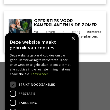
OPFRISTIPS VOOR
KAMERPLANTEN IN DE ZOMER
Wij geven je graag
zomerse
verzorgingstips voor je kamerplanten
×
.
Deze website maakt
Lees meer...
kamerplanten
gebruik van cookies.
Deze website gebruikt cookies om uw
gebruikerservaring te verbeteren. Door
onze website te gebruiken, stemt u in met
alle cookies in overeenstemming met ons
HANDIG
Cookiebeleid.
Lees verder
Bezorgen en afhalen
STRIKT NOODZAKELIJK
Retourbeleid
PRESTATIE
Algemene voorwaarden
Privacy Policy
TARGETING
Privacy statement