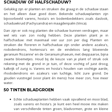
SCHADUW OF HALFSCHADUW?
Gelukkig zijn er planten en struiken die graag in de schaduw staan
en het alleen daar goed doen. Bekende schaduwplanten zijn
bijvoorbeeld varens, hosta's en bodembedekkers zoals daslook,
schaduwkruid (Pachysandra) en maagdenpalm (Vinca).
Dan zijn er ook nog planten die schaduw kunnen verdragen, maar
wel iets van zon nodig hebben. Deze planten plant je in
halfschaduw: met maximaal vier uur zon per dag. Planten en
struiken die floreren in halfschaduw zijn onder andere azalea's,
rododendrons, hortensia's en de eindeloos lang bloeiende
geranium ‘Rozanne’ en de Geranium phaeum, met dieppaarse, bijna
zwarte bloemetjes. Houd bij de keuze van je plant of struik ook
rekening met de grond in je tuin, of deze vochtig of juist droog,
kalkrijk of zurig is. Varens en hosta's houden van vochtige aarde,
rhododendrons en azalea's van luchtige, licht zure grond. De
gouden vuistregel (voor plant én mens): hoe meer zon, hoe meer
water.
50 TINTEN BLADGROEN
Echte schaduwplanten hebben vaak opvallend en mooi blad,
zoals varens en hosta's. Je kunt een heel mooie mix maken
van verschillende tinten groen, bladvormen, grote en kleine