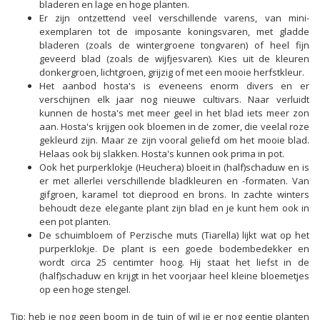
bladeren en lage en hoge planten.
Er zijn ontzettend veel verschillende varens, van mini-
exemplaren tot de imposante koningsvaren, met gladde
bladeren (zoals de wintergroene tongvaren) of heel fijn
geveerd blad (zoals de wijfjesvaren). Kies uit de kleuren
donkergroen, lichtgroen, grijzig of met een mooie herfstkleur.
Het aanbod hosta's is eveneens enorm divers en er
verschijnen elk jaar nog nieuwe cultivars. Naar verluidt
kunnen de hosta's met meer geel in het blad iets meer zon
aan. Hosta's krijgen ook bloemen in de zomer, die veelal roze
gekleurd zijn. Maar ze zijn vooral geliefd om het mooie blad.
Helaas ook bij slakken. Hosta's kunnen ook prima in pot.
Ook het purperklokje (Heuchera) bloeit in (half)schaduw en is
er met allerlei verschillende bladkleuren en -formaten. Van
gifgroen, karamel tot dieprood en brons. In zachte winters
behoudt deze elegante plant zijn blad en je kunt hem ook in
een pot planten.
De schuimbloem of Perzische muts (Tiarella) lijkt wat op het
purperklokje. De plant is een goede bodembedekker en
wordt circa 25 centimter hoog. Hij staat het liefst in de
(half)schaduw en krijgt in het voorjaar heel kleine bloemetjes
op een hoge stengel.
Tip: heb je nog geen boom in de tuin of wil je er nog eentje planten