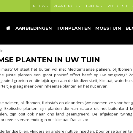
NIEUWS
PLANTENGIDS
TUINTIPS
VEELGESTEL
AANBIEDINGEN
TUINPLANTEN
MOESTUIN
BL
in
MSE PLANTEN IN UW TUIN
klimaat? Of staat het buiten vol met Mediterraanse palmen, olijfbome
 de juiste planten een groot positief effect heeft op uw omgeving?
gebied groeien en die bijdragen aan de biodiversiteit, klimaat, waterhui
telt je graag meer over inheemse planten en het nut ervan.
nse palmen, olijfbomen, fuchsia’s en oleanders (we noemen ze voor het
. Exotische planten zijn planten die van nature uit het buitenland 
len, zijn ooit ook naar ons land geëmigreerd. De afgelopen twintig
teveel vervreemding in ons klimaat. Dat zit zo:
andse bijen, vlinders en andere nuttige insecten. Door onze tuinen te vu