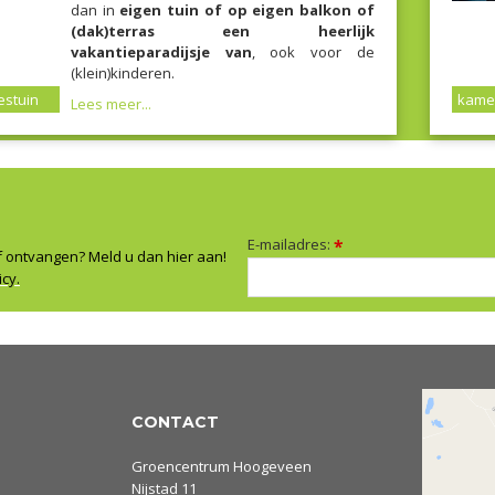
dan in
eigen tuin of op eigen balkon of
(dak)terras een heerlijk
vakantieparadijsje van
, ook voor de
(klein)kinderen.
stuin
kame
Lees meer...
E-mailadres:
*
f ontvangen? Meld u dan hier aan!
icy.
CONTACT
Groencentrum Hoogeveen
Nijstad 11