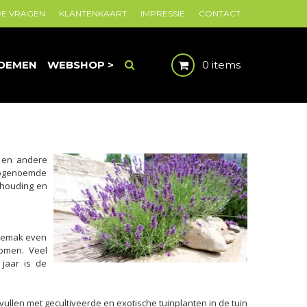
DE VRAGEN
KLANTENKAART
IMPRESSIE
CONTACT
OEMEN
WEBSHOP >
0 items
n en andere
 Zogenoemde
shouding en
 gemak even
komen. Veel
 jaar is de
llen met gecultiveerde en exotische tuinplanten in de tuin