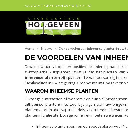
VANDAAG OPEN VAN
09:00
T/M
21:00
Home
>
Nieuws
>
De voordelen van inheemse planten in uw tu
DE VOORDELEN VAN INHEE
Draagt uw tuin al op een positieve manier bij aan het 
subtropische kuipplanten? Wist je dat het planten van
inheemse planten
zijn planten die van oorsprong in een 
luchtkwaliteit in uw omgeving. Groencentrum Hoogeveen ver
WAAROM INHEEMSE PLANTEN
U vraagt je misschien af waarom een tuin vol Mediterraa
uitheemse planten) niet zou bijdragen aan uw omgeving
plantensoorten die wij inmiddels als inheems bestempe
plantenmigratie sterk toegenomen en moeten we waken voor 
Inheemse planten vormen een voedselbron voor Nederl