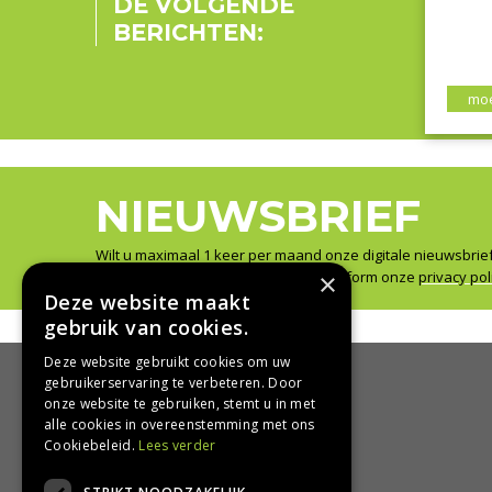
DE VOLGENDE
BERICHTEN:
moe
NIEUWSBRIEF
Wilt u maximaal 1 keer per maand onze digitale nieuwsbrie
Wij slaan uw gegevens secuur op conform onze
×
privacy pol
Deze website maakt
gebruik van cookies.
Deze website gebruikt cookies om uw
gebruikerservaring te verbeteren. Door
onze website te gebruiken, stemt u in met
HANDIG
alle cookies in overeenstemming met ons
Cookiebeleid.
Lees verder
Bezorgen en afhalen