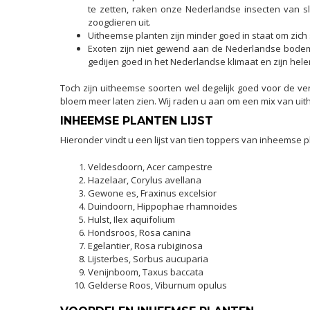
te zetten, raken onze Nederlandse insecten van sl
zoogdieren uit.
Uitheemse planten zijn minder goed in staat om zich
Exoten zijn niet gewend aan de Nederlandse bodem
gedijen goed in het Nederlandse klimaat en zijn h
Toch zijn uitheemse soorten wel degelijk goed voor de v
bloem meer laten zien. Wij raden u aan om een mix van ui
INHEEMSE PLANTEN LIJST
Hieronder vindt u een lijst van tien toppers van inheemse 
Veldesdoorn, Acer campestre
Hazelaar, Corylus avellana
Gewone es, Fraxinus excelsior
Duindoorn, Hippophae rhamnoides
Hulst, Ilex aquifolium
Hondsroos, Rosa canina
Egelantier, Rosa rubiginosa
Lijsterbes, Sorbus aucuparia
Venijnboom, Taxus baccata
Gelderse Roos, Viburnum opulus