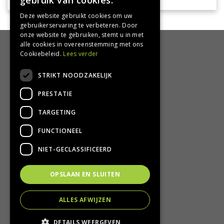
gebruik van cookies.
Deze website gebruikt cookies om uw
gebruikerservaring te verbeteren. Door
onze website te gebruiken, stemt u in met
alle cookies in overeenstemming met ons
HANDIG
Cookiebeleid.
Lees verder
Bezorgen en afhalen
STRIKT NOODZAKELIJK
Retourbeleid
PRESTATIE
Algemene voorwaarden
Privacy Policy
TARGETING
Privacy statement
FUNCTIONEEL
CONTACT
NIET-GECLASSIFICEERD
Groencentrum Hoogeveen
OPSLAAN EN SLUITEN
Nijstad 11
7909 HS Hoogeveen
ALLES AFWIJZEN
T.
0528-251380
E.
info@groencentrumhoogeveen.nl
DETAILS WEERGEVEN