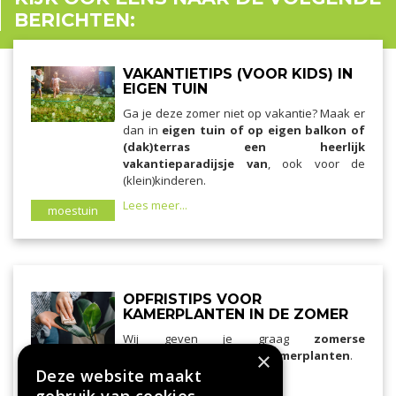
BERICHTEN:
VAKANTIETIPS (VOOR KIDS) IN
EIGEN TUIN
Ga je deze zomer niet op vakantie? Maak er
dan in
eigen tuin of op eigen balkon of
(dak)terras een heerlijk
vakantieparadijsje van
, ook voor de
(klein)kinderen.
Lees meer...
moestuin
OPFRISTIPS VOOR
KAMERPLANTEN IN DE ZOMER
Wij geven je graag
zomerse
verzorgingstips voor je kamerplanten
×
.
Deze website maakt
Lees meer...
kamerplanten