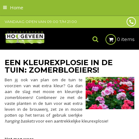
Home
VANDAAG OPEN VAN
09:00
T/M
21:00
0 items
EEN KLEUREXPLOSIE IN DE
TUIN: ZOMERBLOEIERS!
Ben jij ook van plan om de tuin te
voorzien van wat extra kleur? Ga dan
aan de slag met mooie en kleurrijke
zomerbloeiers! Combineer ze met de
vaste planten in de tuin voor wat extra
leven in de brouwerij, zet ze in mooie
potten op het terras of gebruik sierlijke
hanging baskets
voor een aantrekkelijke kleurexplosie!