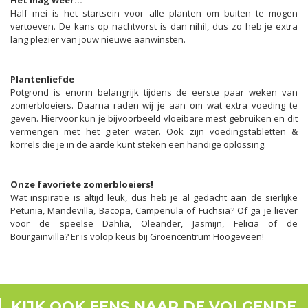
Het mag weer…
Half mei is het startsein voor alle planten om buiten te mogen
vertoeven. De kans op nachtvorst is dan nihil, dus zo heb je extra
lang plezier van jouw nieuwe aanwinsten.
Plantenliefde
Potgrond is enorm belangrijk tijdens de eerste paar weken van
zomerbloeiers. Daarna raden wij je aan om wat extra voeding te
geven. Hiervoor kun je bijvoorbeeld vloeibare mest gebruiken en dit
vermengen met het gieter water. Ook zijn voedingstabletten &
korrels die je in de aarde kunt steken een handige oplossing.
Onze favoriete zomerbloeiers!
Wat inspiratie is altijd leuk, dus heb je al gedacht aan de sierlijke
Petunia, Mandevilla, Bacopa, Campenula of Fuchsia? Of ga je liever
voor de speelse Dahlia, Oleander, Jasmijn, Felicia of de
Bourgainvilla? Er is volop keus bij Groencentrum Hoogeveen!
KIJK OOK EENS NAAR DE VOLGENDE