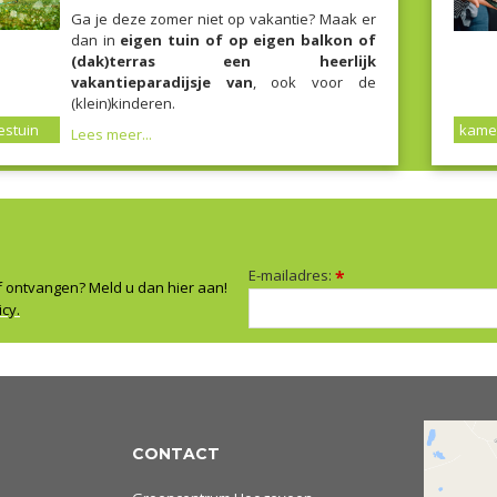
Ga je deze zomer niet op vakantie? Maak er
dan in
eigen tuin of op eigen balkon of
(dak)terras een heerlijk
vakantieparadijsje van
, ook voor de
(klein)kinderen.
stuin
kame
Lees meer...
E-mailadres:
*
f ontvangen? Meld u dan hier aan!
icy.
CONTACT