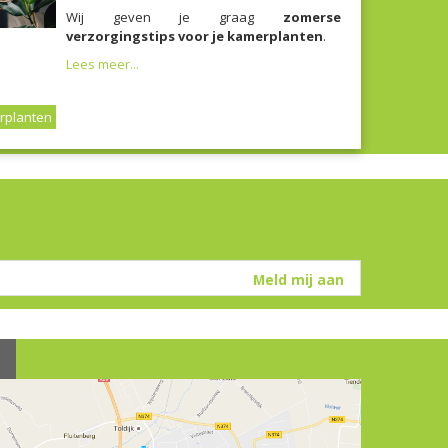
Wij geven je graag
zomerse
verzorgingstips voor je kamerplanten
.
Lees meer...
rplanten