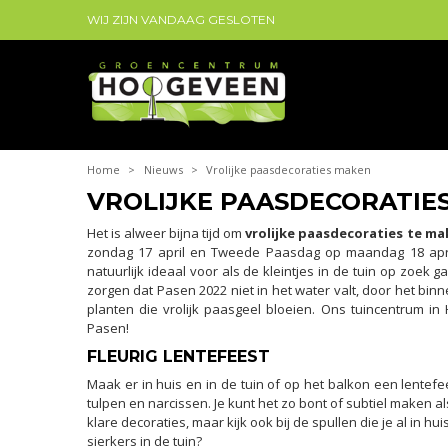
WIJ ZIJN VANDAAG GESLOTEN
Home
>
Nieuws
>
Vrolijke paasdecoraties maken
VROLIJKE PAASDECORATIE
Het is alweer bijna tijd om
vrolijke paasdecoraties te m
zondag 17 april en Tweede Paasdag op maandag 18 april.
natuurlijk ideaal voor als de kleintjes in de tuin op zoek
zorgen dat Pasen 2022 niet in het water valt, door het bin
planten die vrolijk paasgeel bloeien. Ons tuincentrum in 
Pasen!
FLEURIG LENTEFEEST
Maak er in huis en in de tuin of op het balkon een lentefe
tulpen en narcissen. Je kunt het zo bont of subtiel maken als 
klare decoraties, maar kijk ook bij de spullen die je al in hu
sierkers in de tuin?