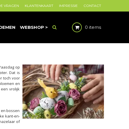
DE VRAGEN
KLANTENKAART
IMPRESSIE
CONTACT
OEMEN
WEBSHOP >
0 items
e Paasdag op
ter. Dat is
er toch voor
l bloemen en
een vrolijk
en en bossen
uke kant-en-
rhazelaar of