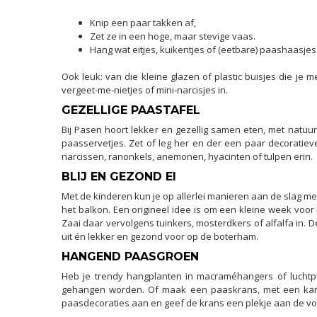
Knip een paar takken af,
Zet ze in een hoge, maar stevige vaas.
Hang wat eitjes, kuikentjes of (eetbare) paashaasje
Ook leuk: van die kleine glazen of plastic buisjes die je
vergeet-me-nietjes of mini-narcisjes in.
GEZELLIGE PAASTAFEL
Bij Pasen hoort lekker en gezellig samen eten, met natuurl
paasservetjes. Zet of leg her en der een paar decoratiev
narcissen, ranonkels, anemonen, hyacinten of tulpen erin.
BLIJ EN GEZOND EI
Met de kinderen kun je op allerlei manieren aan de slag me
het balkon. Een origineel idee is om een kleine week voor
Zaai daar vervolgens tuinkers, mosterdkers of alfalfa in. 
uit én lekker en gezond voor op de boterham.
HANGEND PAASGROEN
Heb je trendy hangplanten in macraméhangers of luchtpl
gehangen worden. Of maak een paaskrans, met een kant-en-
paasdecoraties aan en geef de krans een plekje aan de vo