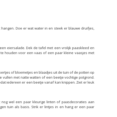
t hangen. Doe er wat water in en steek er blauwe druifjes,
n een eiersalade. Dek de tafel met een vrolijk paaskleed en
ij te houden voor een vaas of een paar kleine vaasjes met
rtjes of bloemetjes en blaadjes uit de tuin of de potten op
e vullen met natte watten of een beetje vochtige potgrond.
odat iedereen er een beetje vanaf kan knippen. Ziet er leuk
 nog wel een paar kleurige linten of paasdecoraties aan
n tuin als basis. Strik er lintjes in en hang er een paar