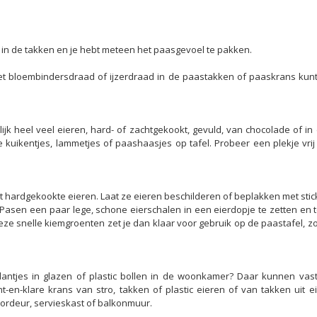
s in de takken en je hebt meteen het paasgevoel te pakken.
 met bloembindersdraad of ijzerdraad in de paastakken of paaskrans kun
ijk heel veel eieren, hard- of zachtgekookt, gevuld, van chocolade of i
e kuikentjes, lammetjes of paashaasjes op tafel. Probeer een plekje vr
t hardgekookte eieren. Laat ze eieren beschilderen of beplakken met sticke
 Pasen een paar lege, schone eierschalen in een eierdopje te zetten en t
Deze snelle kiemgroenten zet je dan klaar voor gebruik op de paastafel, z
antjes in glazen of plastic bollen in de woonkamer? Daar kunnen vast
klare krans van stro, takken of plastic eieren of van takken uit eige
ordeur, servieskast of balkonmuur.