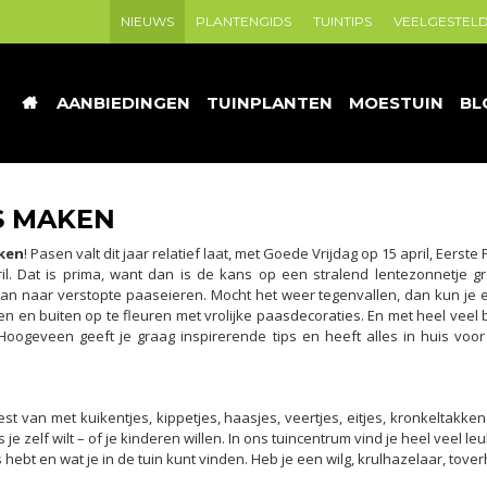
NIEUWS
PLANTENGIDS
TUINTIPS
VEELGESTEL
AANBIEDINGEN
TUINPLANTEN
MOESTUIN
BL
S MAKEN
aken
! Pasen valt dit jaar relatief laat, met Goede Vrijdag op 15 april, Eerst
 Dat is prima, want dan is de kans op een stralend lentezonnetje gro
 gaan naar verstopte paaseieren. Mocht het weer tegenvallen, dan kun je 
nen en buiten op te fleuren met vrolijke paasdecoraties. En met heel vee
Hoogeveen geeft je graag inspirerende tips en heeft alles in huis voor 
est van met kuikentjes, kippetjes, haasjes, veertjes, eitjes, kronkeltakk
je zelf wilt – of je kinderen willen. In ons tuincentrum vind je heel veel le
is hebt en wat je in de tuin kunt vinden. Heb je een wilg, krulhazelaar, tove