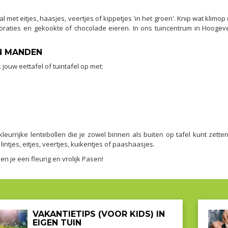
met eitjes, haasjes, veertjes of kippetjes 'in het groen'. Knip wat klimo
coraties en gekookte of chocolade eieren. In ons tuincentrum in Hoog
N MANDEN
 jouw eettafel of tuintafel op met:
urrijke lentebollen die je zowel binnen als buiten op tafel kunt zette
ntjes, eitjes, veertjes, kuikentjes of paashaasjes.
 je een fleurig en vrolijk Pasen!
VAKANTIETIPS (VOOR KIDS) IN
EIGEN TUIN